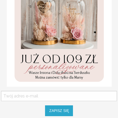
Możesz spersonalizować j
Drewniana statuetka na 
Wzór:
wg. zdjęcia
Statuetka pamiątka
Personalizacja:
wg. wzoru: imiona,
Pierwszej Komunii w
Dane należy wpisać w formularzu
pudełku,
personalizowana
Pamiątka Komunijna
Wymiar w zależności od wzoru:
opakowanie na pieniądze
ok. 28 cm wysokości, szerokość z
Promocja:
Malowane na złoto
85.00 PLN
/
105.00
PLN
ZAPISZ SIĘ