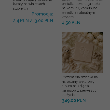
winietka dekoracja stołu
kwiaty na winietkach
na komunii, komunijne
ślubnych
winietki z naturalnym
Promocja:
kłosem
2.4 PLN
/
3.00 PLN
4.50 PLN
Prezent dla dziecka na
narodziny welurowy
album na zdjęcia,
pamiątka z pierwszych
lat życia
349.00 PLN