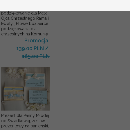
Komunijne
podziękowanie dla Matki i
Ojca Chrzestnego Rama i
kwiaty , Flowerbox Serce
podziękowania dla
chrzestnych na Komunię
Promocja:
139.00 PLN
/
165.00 PLN
Prezent dla Panny Młodej
od Świadkowej, zestaw
prezentowy na panieński,