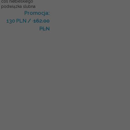
cos niebieskiego
podwiązka ślubna
Promocja:
130 PLN
/
162.00
PLN