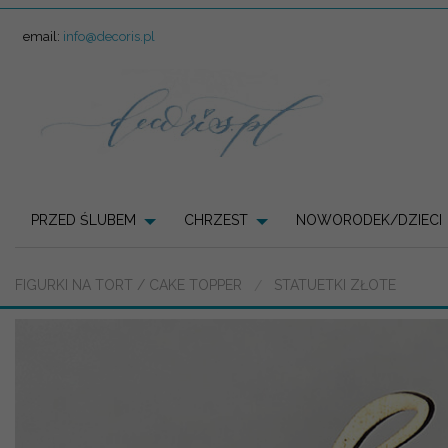
email:
info@decoris.pl
PRZED ŚLUBEM
CHRZEST
NOWORODEK/DZIECI
FIGURKI NA TORT / CAKE TOPPER
STATUETKI ZŁOTE