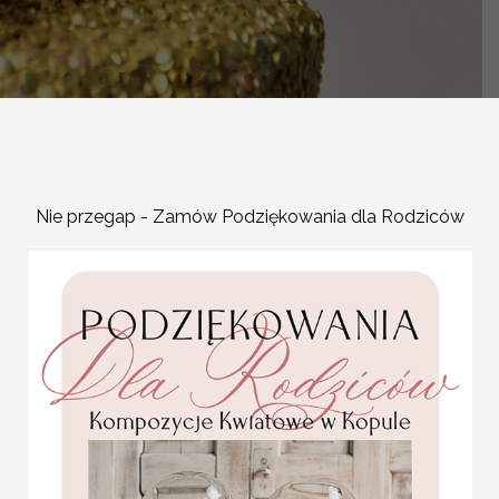
Nie przegap - Zamów Podziękowania dla Rodziców
-
OPIS PRODUKTU
Nowoczesne, spersonalizo
charakter uroczystości.
statuetki na tort sprawią
oprawę. Będą idealnym 
Możemy przygotować statu
złotego drewna, akrylu, pr