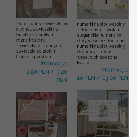
złote ślubne zawieszki na
numerki na stół weselny
alkohol, zawieszki na
z tłoczonymi kwiatami,
butelkę z perełkami,
eleganckie numerki na
rózne treści na
stoły weselne, tłoczone
zawieszkach ślubnych,
numerki na stół weselny,
zawieszki ze złotymi
dekoracja stołów
literami i perełkami
weselnych tłoczone
kwiaty
Promocja:
Promocja:
2.56 PLN
/
3.20
10 PLN
/
13.00 PLN
PLN