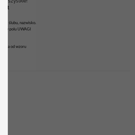
e wszystkie!
tort
 data ślubu, nazwisko.
 lub w polu UWAGI
ależna od wzoru