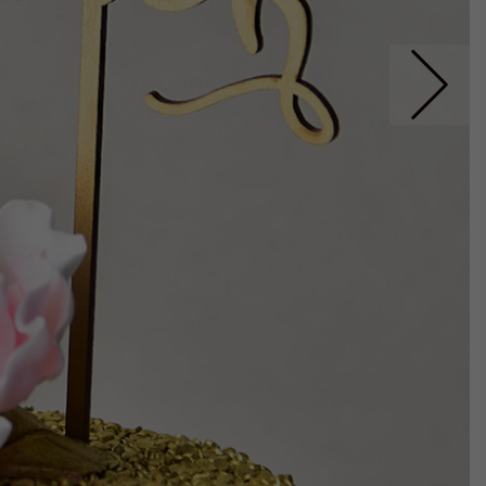
Nastepne