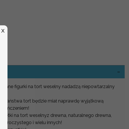
X
-
wane figurki na tort weselny nadadzą niepowtarzalny
, że Państwa tort będzie miał naprawdę wyjątkową
wykończeniem!
etki na tort weselnyz drewna, naturalnego drewna,
zezroczystego i wielu innych!