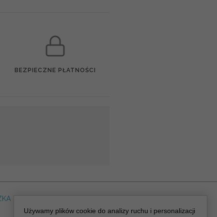
BEZPIECZNE PŁATNOŚCI
ZKA
DLA WEDDING PLANERA
dreskot.com
Używamy plików cookie do analizy ruchu i personalizacji