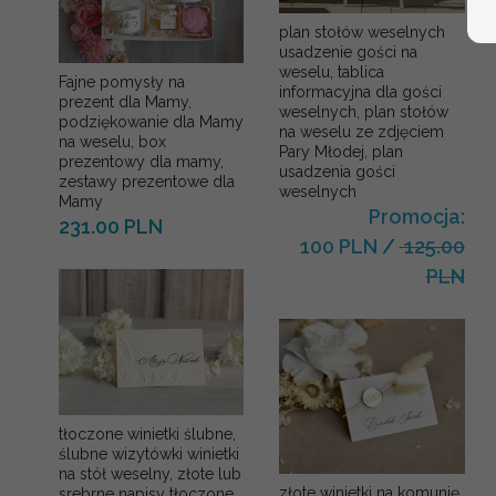
plan stołów weselnych
usadzenie gości na
weselu, tablica
Fajne pomysły na
informacyjna dla gości
prezent dla Mamy,
weselnych, plan stołów
podziękowanie dla Mamy
na weselu ze zdjęciem
na weselu, box
Pary Młodej, plan
prezentowy dla mamy,
usadzenia gości
zestawy prezentowe dla
weselnych
Mamy
Promocja:
231.00 PLN
100 PLN
/
125.00
PLN
tłoczone winietki ślubne,
ślubne wizytówki winietki
na stół weselny, złote lub
złote winietki na komunię,
srebrne napisy tłoczone