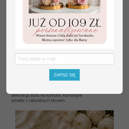
ZAPISZ SIĘ
złote winietki na komunię, winietka
4.50 PLN
dekoracja stołu na komunii, komunijne
winietki z naturalnym kłosem