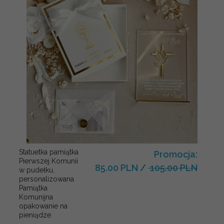
Statuetka pamiątka
Promocja:
Pierwszej Komunii
85.00 PLN
/
105.00 PLN
w pudełku,
personalizowana
Pamiątka
Komunijna
opakowanie na
pieniądze