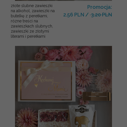
złote ślubne zawieszki
Promocja:
na alkohol, zawieszki na
2.56 PLN
/
3.20 PLN
butelkę z perełkami,
rózne treści na
zawieszkach ślubnych,
zawieszki ze złotymi
literami i perełkami