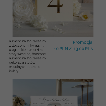
numerki na stół weselny
Promocja:
z tłoczonymi kwiatami,
10 PLN
/
13.00 PLN
eleganckie numerki na
stoły weselne, tłoczone
numerki na stół weselny,
dekoracja stołów
weselnych tłoczone
kwiaty