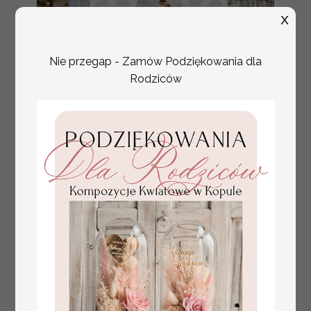
X
Nie przegap - Zamów Podziękowania dla
Rodziców
plan stołów
Promocja:
weselnych
100 PLN
/
125.00 PLN
usadzenie gości na
weselu, tablica
informacyjna dla
gości weselnych,
plan stołów na
weselu ze zdjęciem
Pary Młodej, plan
usadzenia gości
weselnych