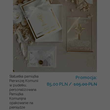
Statuetka pamiątka
Promocja:
Pierwszej Komunii
85.00 PLN
/
105.00 PLN
w pudełku,
personalizowana
Pamiątka
Komunijna
opakowanie na
pieniądze