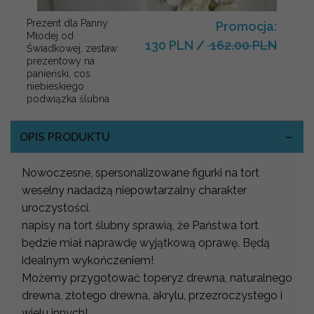
Prezent dla Panny
Promocja:
Młodej od
130 PLN
/
162.00 PLN
Świadkowej, zestaw
prezentowy na
panieński, cos
niebieskiego
podwiązka ślubna
OPIS PRODUKTU
Nowoczesne, spersonalizowane figurki na tort
weselny nadadzą niepowtarzalny charakter
uroczystości.
napisy na tort ślubny sprawią, że Państwa tort
będzie miał naprawdę wyjątkową oprawę. Będą
idealnym wykończeniem!
Możemy przygotować toperyz drewna, naturalnego
drewna, złotego drewna, akrylu, przezroczystego i
wielu innych!