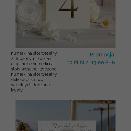
numerki na stół weselny
Promocja:
z tłoczonymi kwiatami,
10 PLN
/
13.00 PLN
eleganckie numerki na
stoły weselne, tłoczone
numerki na stół weselny,
dekoracja stołów
weselnych tłoczone
kwiaty