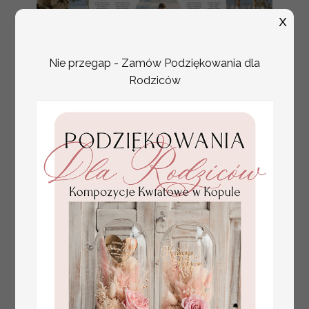
X
Nie przegap - Zamów Podziękowania dla
Rodziców
plan stołów
Promocja:
weselnych
100 PLN
/
125.00 PLN
usadzenie gości na
weselu, tablica
informacyjna dla
gości weselnych,
plan stołów na
weselu ze zdjęciem
Pary Młodej, plan
usadzenia gości
weselnych