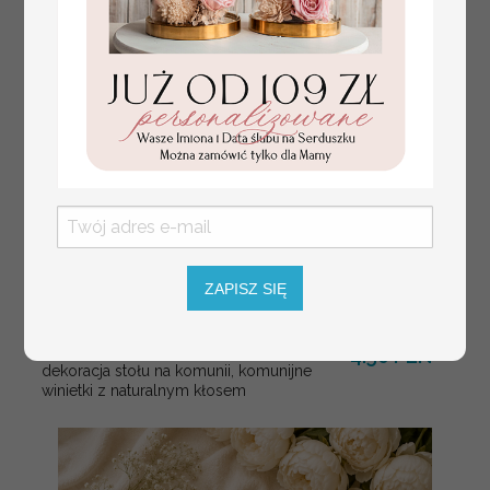
ZAPISZ SIĘ
złote winietki na komunię, winietka
4.50 PLN
dekoracja stołu na komunii, komunijne
winietki z naturalnym kłosem