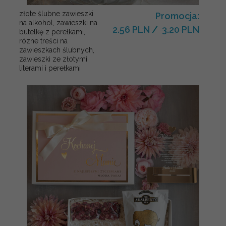
złote ślubne zawieszki
Promocja:
na alkohol, zawieszki na
2.56 PLN
/
3.20 PLN
butelkę z perełkami,
rózne treści na
zawieszkach ślubnych,
zawieszki ze złotymi
literami i perełkami