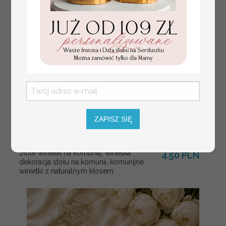
ZAPISZ SIĘ
złote winietki na komunię, winietka
4.50 PLN
dekoracja stołu na komunii, komunijne
winietki z naturalnym kłosem