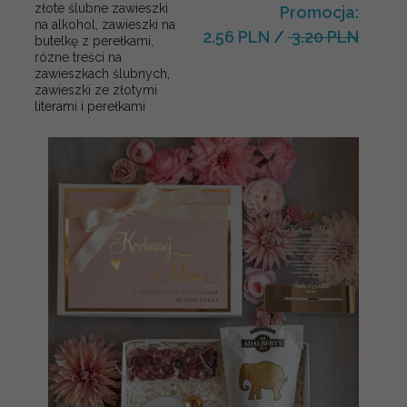
złote ślubne zawieszki
Promocja:
na alkohol, zawieszki na
2.56 PLN
/
3.20 PLN
butelkę z perełkami,
rózne treści na
zawieszkach ślubnych,
zawieszki ze złotymi
literami i perełkami