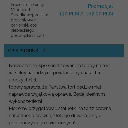
Prezent dla Panny
Promocja:
Młodej od
130 PLN
/
162.00 PLN
Świadkowej, zestaw
prezentowy na
panieński, cos
niebieskiego
podwiązka ślubna
OPIS PRODUKTU
Nowoczesne, spersonalizowane ozdoby na tort
weselny nadadzą niepowtarzalny charakter
uroczystości.
topery sprawią, że Państwa tort będzie miał
naprawdę wyjątkową oprawę. Będą idealnym
wykończeniem!
Możemy przygotować statuetki na tortz drewna,
naturalnego drewna, złotego drewna, akrylu,
przezroczystego i wielu innych!