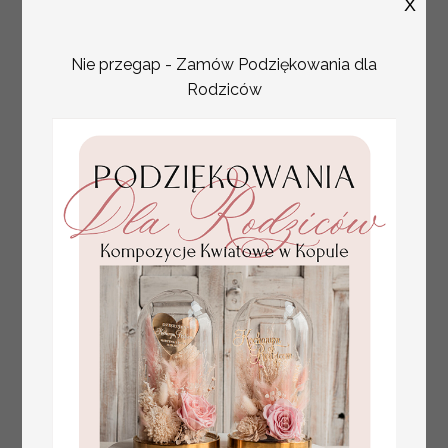
X
Nie przegap - Zamów Podziękowania dla
Rodziców
plan stołów
Promocja:
weselnych
100 PLN
/
125.00 PLN
usadzenie gości na
weselu, tablica
informacyjna dla
gości weselnych,
plan stołów na
weselu ze zdjęciem
Pary Młodej, plan
usadzenia gości
weselnych