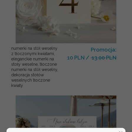
numerki na stół weselny
Promocja:
z tłoczonymi kwiatami,
10 PLN
/
13.00 PLN
eleganckie numerki na
stoły weselne, tłoczone
numerki na stół weselny,
dekoracja stołów
weselnych tłoczone
kwiaty