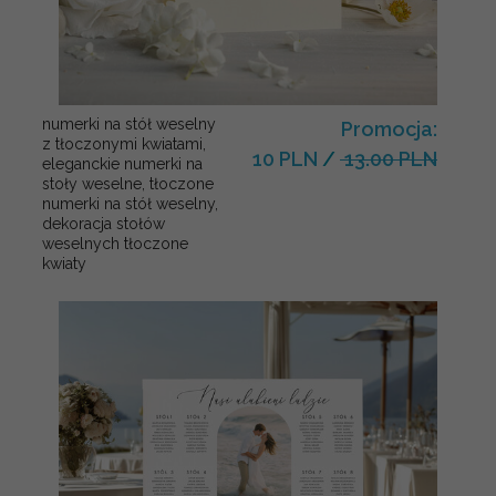
numerki na stół weselny
Promocja:
z tłoczonymi kwiatami,
10 PLN
/
13.00 PLN
eleganckie numerki na
stoły weselne, tłoczone
numerki na stół weselny,
dekoracja stołów
weselnych tłoczone
kwiaty