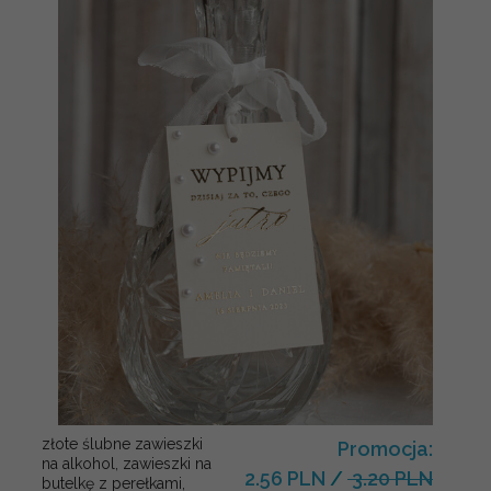
złote ślubne zawieszki
Promocja:
na alkohol, zawieszki na
2.56 PLN
/
3.20 PLN
butelkę z perełkami,