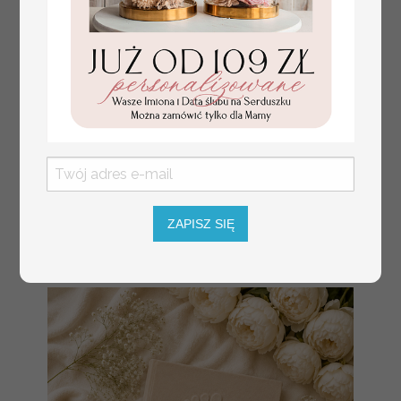
ZAPISZ SIĘ
złote winietki na komunię, winietka
4.50 PLN
dekoracja stołu na komunii, komunijne
winietki z naturalnym kłosem