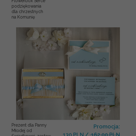
Flowerbox Serce
podziękowania
dla chrzestnych
na Komunię
Prezent dla Panny
Promocja:
Młodej od
130 PLN
/
162.00 PLN
Świadkowej, zestaw