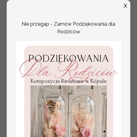
X
Nie przegap - Zamów Podziękowania dla
Rodziców
plan stołów
Promocja:
weselnych
100 PLN
/
125.00 PLN
usadzenie gości na
weselu, tablica
informacyjna dla
gości weselnych,
plan stołów na
weselu ze zdjęciem
Pary Młodej, plan
usadzenia gości
weselnych