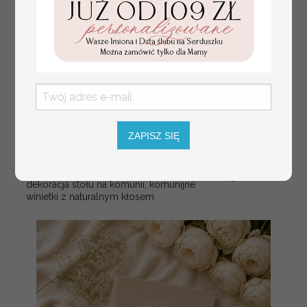
ZAPISZ SIĘ
złote winietki na komunię, winietka
4.50 PLN
dekoracja stołu na komunii, komunijne
winietki z naturalnym kłosem