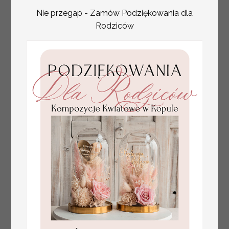
Nie przegap - Zamów Podziękowania dla
Rodziców
plan stołów
Promocja:
weselnych
100 PLN
/
125.00 PLN
usadzenie gości na
weselu, tablica
informacyjna dla
gości weselnych,
plan stołów na
weselu ze zdjęciem
Pary Młodej, plan
usadzenia gości
weselnych