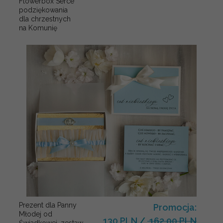
Flowerbox Serce
podziękowania
dla chrzestnych
na Komunię
Prezent dla Panny
Promocja:
Młodej od
130 PLN
/
162.00 PLN
Świadkowej, zestaw