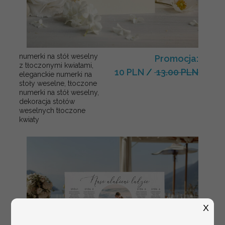
numerki na stół weselny
Promocja:
z tłoczonymi kwiatami,
10 PLN
/
13.00 PLN
eleganckie numerki na
stoły weselne, tłoczone
numerki na stół weselny,
dekoracja stołów
weselnych tłoczone
kwiaty
X