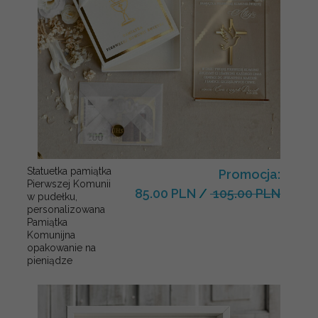
Statuetka pamiątka
Promocja:
Pierwszej Komunii
85.00 PLN
/
105.00 PLN
w pudełku,
personalizowana
Pamiątka
Komunijna
opakowanie na
pieniądze