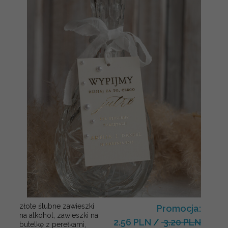
złote ślubne zawieszki
Promocja:
na alkohol, zawieszki na
2.56 PLN
/
3.20 PLN
butelkę z perełkami,