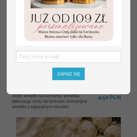
ZAPISZ SIĘ
złote winietki na komunię, winietka
4.50 PLN
dekoracja stołu na komunii, komunijne
winietki z naturalnym kłosem