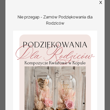
X
Nie przegap - Zamów Podziękowania dla
Rodziców
plan stołów
Promocja:
weselnych
100 PLN
/
125.00 PLN
usadzenie gości na
weselu, tablica
informacyjna dla
gości weselnych,
plan stołów na
weselu ze zdjęciem
Pary Młodej, plan
usadzenia gości
weselnych