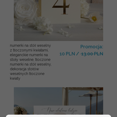
numerki na stół weselny
Promocja:
z tłoczonymi kwiatami,
10 PLN
/
13.00 PLN
eleganckie numerki na
stoły weselne, tłoczone
numerki na stół weselny,
dekoracja stołów
weselnych tłoczone
kwiaty