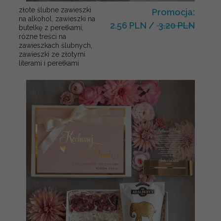
złote ślubne zawieszki
Promocja:
na alkohol, zawieszki na
2.56 PLN
/
3.20 PLN
butelkę z perełkami,
rózne treści na
zawieszkach ślubnych,
zawieszki ze złotymi
literami i perełkami