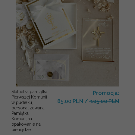
Statuetka pamiątka
Promocja:
Pierwszej Komunii
85.00 PLN
/
105.00 PLN
w pudełku,
personalizowana
Pamiątka
Komunijna
opakowanie na
pieniądze