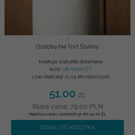
-
Ozdoby Na Tort Ślubny
kolekcja:
statuetki drewniane
wzór:
08/rsstn/ST
czas realizacji:
11-14 dni roboczych
51.00
ZŁ
Stara cena: 79.00 PLN
Najniższa cena z ostatnich 30 dni: 51.00 ZŁ
DODAJ DO KOSZYKA