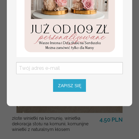
Pary Młodej, plan
usadzenia gości
weselnych
ZAPISZ SIĘ
złote winietki na komunię, winietka
4.50 PLN
dekoracja stołu na komunii, komunijne
winietki z naturalnym kłosem