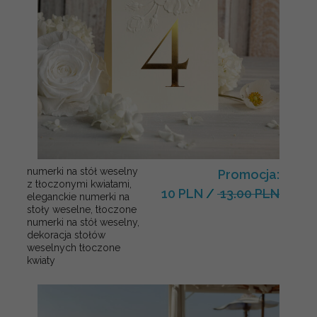
numerki na stół weselny
Promocja:
z tłoczonymi kwiatami,
10 PLN
/
13.00 PLN
eleganckie numerki na
stoły weselne, tłoczone
numerki na stół weselny,
dekoracja stołów
weselnych tłoczone
kwiaty