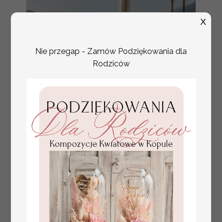
X
Nie przegap - Zamów Podziękowania dla
Rodziców
plan stołów
Promocja:
weselnych
100 PLN
/
125.00 PLN
usadzenie gości na
weselu, tablica
informacyjna dla
gości weselnych,
plan stołów na
weselu ze zdjęciem