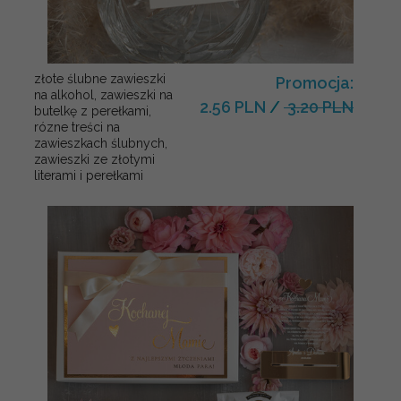
złote ślubne zawieszki
Promocja:
na alkohol, zawieszki na
2.56 PLN
/
3.20 PLN
butelkę z perełkami,
rózne treści na
zawieszkach ślubnych,
zawieszki ze złotymi
literami i perełkami