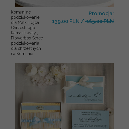
Komunijne
Promocja:
podziękowanie
139.00 PLN
/
165.00 PLN
dla Matki i Ojca
Chrzestnego
Rama i kwiaty ,
Flowerbox Serce
podziękowania
dla chrzestnych
na Komunię