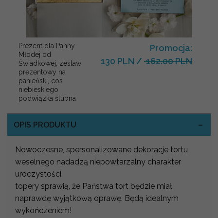
Prezent dla Panny
Promocja:
Młodej od
130 PLN
/
162.00 PLN
Świadkowej, zestaw
prezentowy na
panieński, cos
niebieskiego
podwiązka ślubna
OPIS PRODUKTU
Nowoczesne, spersonalizowane dekoracje tortu
weselnego nadadzą niepowtarzalny charakter
uroczystości.
topery sprawią, że Państwa tort będzie miał
naprawdę wyjątkową oprawę. Będą idealnym
wykończeniem!