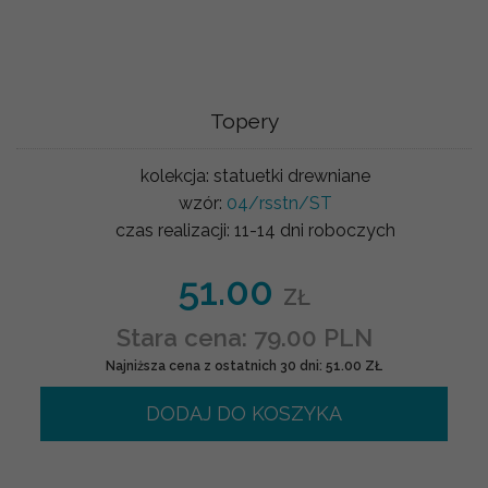
Topery
kolekcja:
statuetki drewniane
wzór:
04/rsstn/ST
czas realizacji:
11-14 dni roboczych
51.00
ZŁ
Stara cena: 79.00 PLN
Najniższa cena z ostatnich 30 dni: 51.00 ZŁ
DODAJ DO KOSZYKA