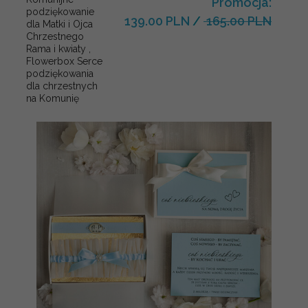
Promocja:
podziękowanie
139.00 PLN
/
165.00 PLN
dla Matki i Ojca
Chrzestnego
Rama i kwiaty ,
Flowerbox Serce
podziękowania
dla chrzestnych
na Komunię