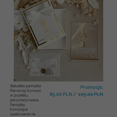
Statuetka pamiątka
Promocja:
Pierwszej Komunii
85.00 PLN
/
105.00 PLN
w pudełku,
personalizowana
Pamiątka
Komunijna
opakowanie na