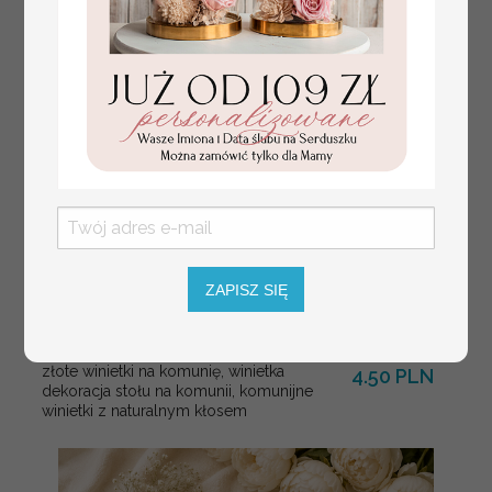
weselnych
ZAPISZ SIĘ
złote winietki na komunię, winietka
4.50 PLN
dekoracja stołu na komunii, komunijne
winietki z naturalnym kłosem