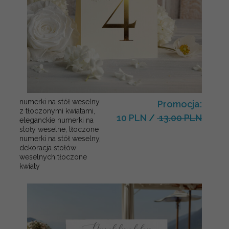
numerki na stół weselny
Promocja:
z tłoczonymi kwiatami,
10 PLN
/
13.00 PLN
eleganckie numerki na
stoły weselne, tłoczone
numerki na stół weselny,
dekoracja stołów
weselnych tłoczone
kwiaty