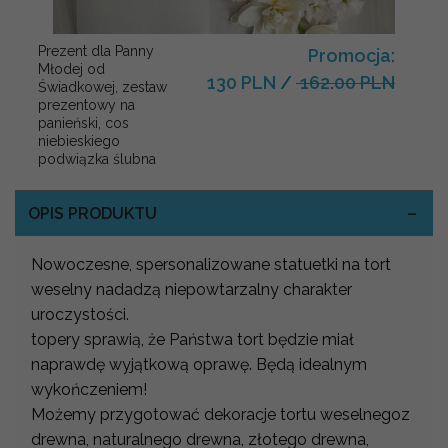
Prezent dla Panny
Promocja:
Młodej od
130 PLN
/
162.00 PLN
Świadkowej, zestaw
prezentowy na
panieński, cos
niebieskiego
podwiązka ślubna
OPIS PRODUKTU
Nowoczesne, spersonalizowane statuetki na tort
weselny nadadzą niepowtarzalny charakter
uroczystości.
topery sprawią, że Państwa tort będzie miał
naprawdę wyjątkową oprawę. Będą idealnym
wykończeniem!
Możemy przygotować dekoracje tortu weselnegoz
drewna, naturalnego drewna, złotego drewna,