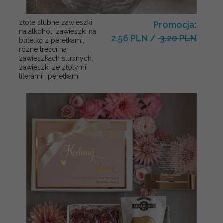
złote ślubne zawieszki
Promocja:
na alkohol, zawieszki na
2.56 PLN
/
3.20 PLN
butelkę z perełkami,
rózne treści na
zawieszkach ślubnych,
zawieszki ze złotymi
literami i perełkami