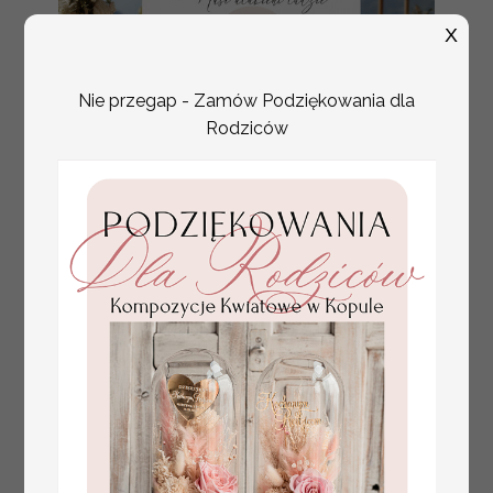
X
Nie przegap - Zamów Podziękowania dla
Rodziców
plan stołów
Promocja:
weselnych
100 PLN
/
125.00 PLN
usadzenie gości na
weselu, tablica
informacyjna dla
gości weselnych,
plan stołów na
weselu ze zdjęciem
Pary Młodej, plan
usadzenia gości