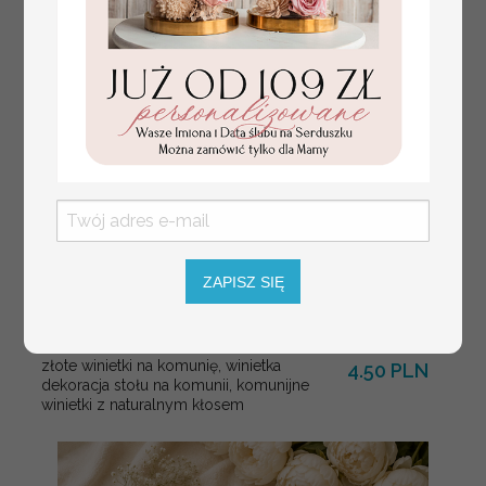
weselnych
ZAPISZ SIĘ
złote winietki na komunię, winietka
4.50 PLN
dekoracja stołu na komunii, komunijne
winietki z naturalnym kłosem