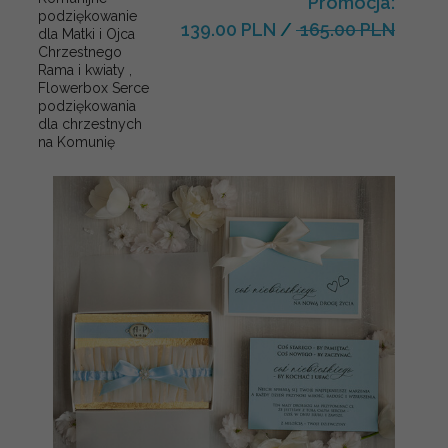
Promocja:
podziękowanie
139.00 PLN
/
165.00 PLN
dla Matki i Ojca
Chrzestnego
Rama i kwiaty ,
Flowerbox Serce
podziękowania
dla chrzestnych
na Komunię