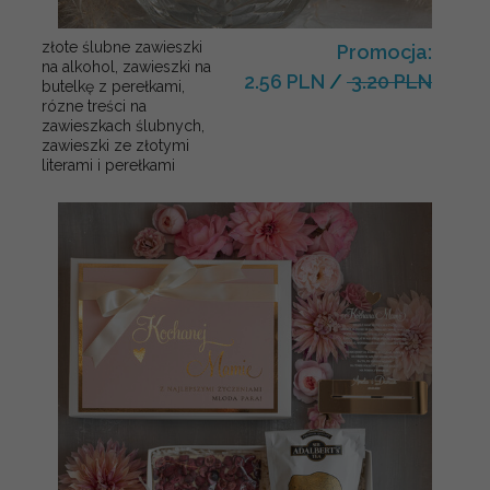
złote ślubne zawieszki
Promocja:
na alkohol, zawieszki na
2.56 PLN
/
3.20 PLN
butelkę z perełkami,
rózne treści na
zawieszkach ślubnych,
zawieszki ze złotymi
literami i perełkami