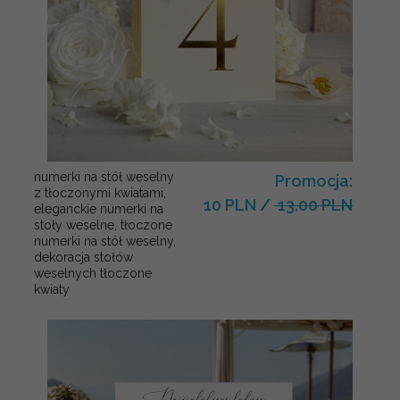
numerki na stół weselny
Promocja:
z tłoczonymi kwiatami,
10 PLN
/
13.00 PLN
eleganckie numerki na
stoły weselne, tłoczone
numerki na stół weselny,
dekoracja stołów
weselnych tłoczone
kwiaty