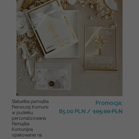
Statuetka pamiątka
Promocja:
Pierwszej Komunii
85.00 PLN
/
105.00 PLN
w pudełku,
personalizowana
Pamiątka
Komunijna
opakowanie na