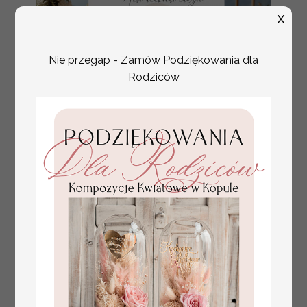
X
Nie przegap - Zamów Podziękowania dla
Rodziców
plan stołów
Promocja:
weselnych
100 PLN
/
125.00 PLN
usadzenie gości na
weselu, tablica
informacyjna dla
gości weselnych,
plan stołów na
weselu ze zdjęciem
Pary Młodej, plan
usadzenia gości