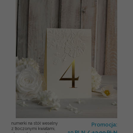
numerki na stół weselny
Promocja:
z tłoczonymi kwiatami,
10 PLN
/
13.00 PLN