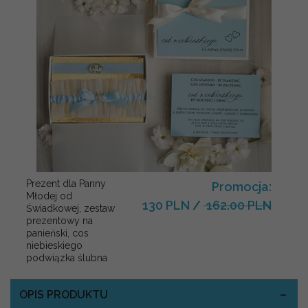
Prezent dla Panny
Promocja:
Młodej od
130 PLN
/
162.00 PLN
Świadkowej, zestaw
prezentowy na
panieński, cos
niebieskiego
podwiązka ślubna
OPIS PRODUKTU