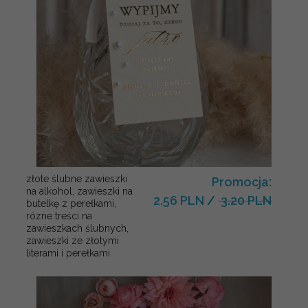
złote ślubne zawieszki
Promocja:
na alkohol, zawieszki na
2.56 PLN
/
3.20 PLN
butelkę z perełkami,
rózne treści na
zawieszkach ślubnych,
zawieszki ze złotymi
literami i perełkami