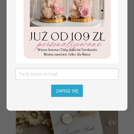
plan stołów
Promocja:
weselnych
100 PLN
/
125.00 PLN
usadzenie gości na
weselu, tablica
informacyjna dla
gości weselnych,
plan stołów na
weselu ze zdjęciem
Pary Młodej, plan
usadzenia gości
weselnych
ZAPISZ SIĘ