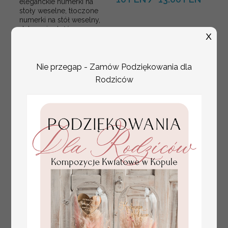
eleganckie numerki na
stoły weselne, tłoczone
numerki na stół weselny,
dekoracja stołów
X
weselnych tłoczone
kwiaty
Nie przegap - Zamów Podziękowania dla
Rodziców