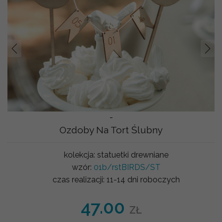
Prev
Nast
-
Ozdoby Na Tort Ślubny
kolekcja:
statuetki drewniane
wzór:
01b/rstBIRDS/ST
czas realizacji:
11-14 dni roboczych
47.00
ZŁ