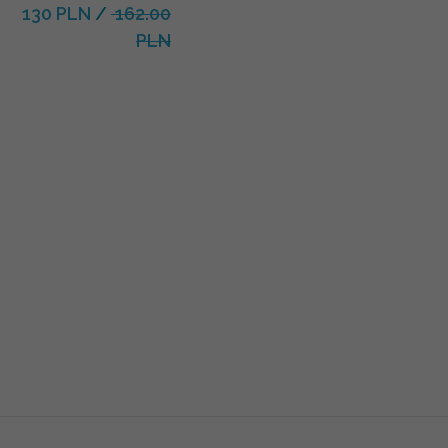
130 PLN
/
162.00
PLN