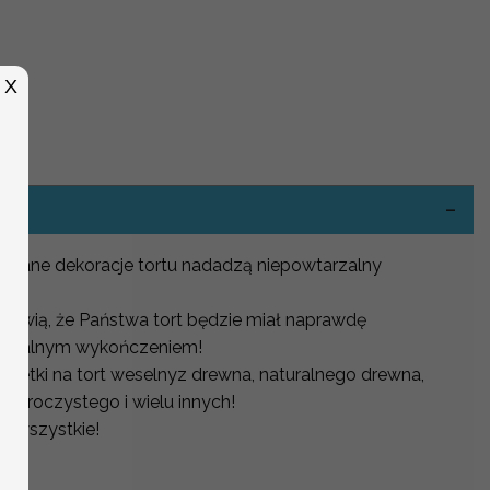
X
owane dekoracje tortu nadadzą niepowtarzalny
prawią, że Państwa tort będzie miał naprawdę
 idealnym wykończeniem!
etki na tort weselnyz drewna, naturalnego drewna,
zezroczystego i wielu innych!
e wszystkie!
tort