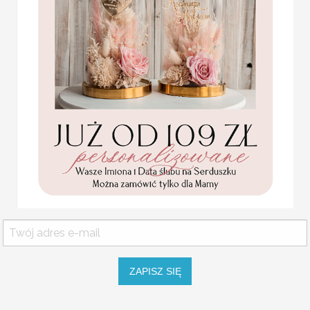
Statuetka pamiątka
Personalizacja:
wg. wzoru: imiona,
Pierwszej Komunii w
Dane należy wpisać w formularzu
pudełku,
personalizowana
Pamiątka Komunijna
Wymiar w zależności od wzoru:
opakowanie na pieniądze
ok. 28 cm wysokości, szerokość z
Promocja:
85.00 PLN
/
105.00
PLN
ZAPISZ SIĘ
Komunijne
podziękowanie dla Matki i