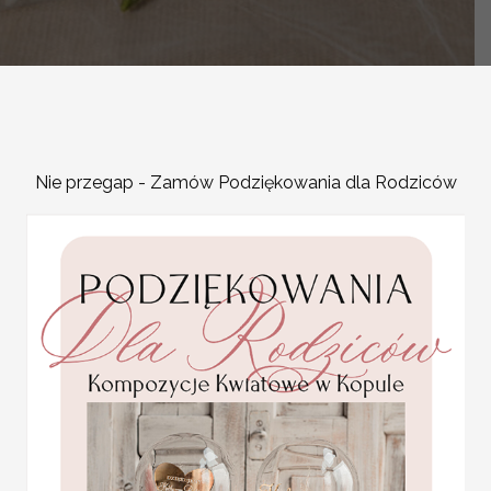
-
Nie przegap - Zamów Podziękowania dla Rodziców
OPIS PRODUKTU
Nowoczesne, spersonaliz
charakter uroczystości.
ozdoby na tort weselny s
wyjątkową oprawę. Będą
Możemy przygotować statu
złotego drewna, akrylu, pr
Możesz spersonalizować j
Drewniane statuetki na 
Wzór:
wg. zdjęcia