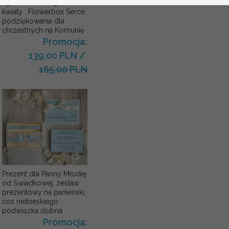
Ojca Chrzestnego Rama i
kwiaty , Flowerbox Serce
podziękowania dla
chrzestnych na Komunię
Promocja:
139.00 PLN
/
165.00 PLN
Prezent dla Panny Młodej
od Świadkowej, zestaw
prezentowy na panieński,
cos niebieskiego
podwiązka ślubna
Promocja: