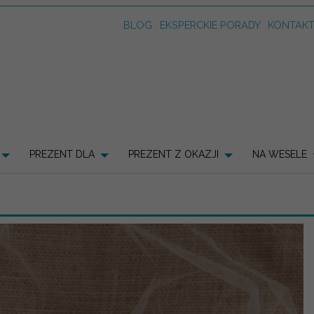
BLOG
EKSPERCKIE PORADY
KONTAK
PREZENT DLA
PREZENT Z OKAZJI
NA WESELE