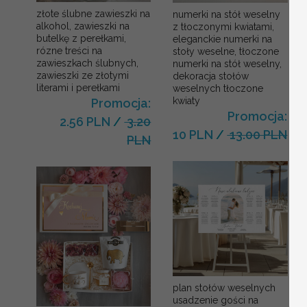
złote ślubne zawieszki na
numerki na stół weselny
alkohol, zawieszki na
z tłoczonymi kwiatami,
butelkę z perełkami,
eleganckie numerki na
rózne treści na
stoły weselne, tłoczone
zawieszkach ślubnych,
numerki na stół weselny,
zawieszki ze złotymi
dekoracja stołów
literami i perełkami
weselnych tłoczone
kwiaty
Promocja:
Promocja:
2.56 PLN
/
3.20
10 PLN
/
13.00 PLN
PLN
plan stołów weselnych
usadzenie gości na