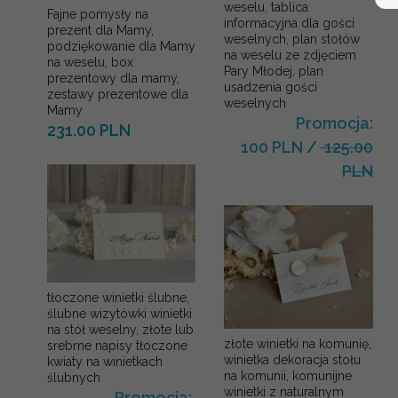
weselu, tablica
Fajne pomysły na
informacyjna dla gości
prezent dla Mamy,
weselnych, plan stołów
podziękowanie dla Mamy
na weselu ze zdjęciem
na weselu, box
Pary Młodej, plan
prezentowy dla mamy,
usadzenia gości
zestawy prezentowe dla
weselnych
Mamy
Promocja:
231.00 PLN
100 PLN
/
125.00
PLN
tłoczone winietki ślubne,
ślubne wizytówki winietki
na stół weselny, złote lub
złote winietki na komunię,
srebrne napisy tłoczone
winietka dekoracja stołu
kwiaty na winietkach
na komunii, komunijne
ślubnych
winietki z naturalnym
Promocja: