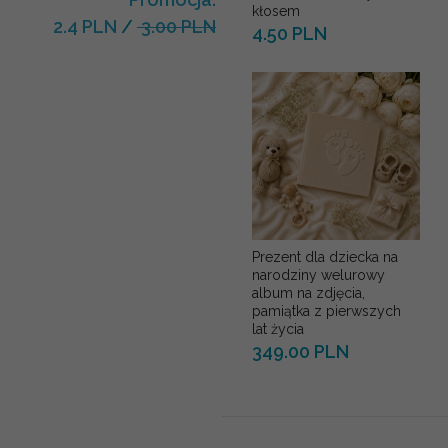
kłosem
2.4 PLN
/
3.00 PLN
4.50 PLN
Prezent dla dziecka na
narodziny welurowy
album na zdjęcia,
pamiątka z pierwszych
lat życia
349.00 PLN