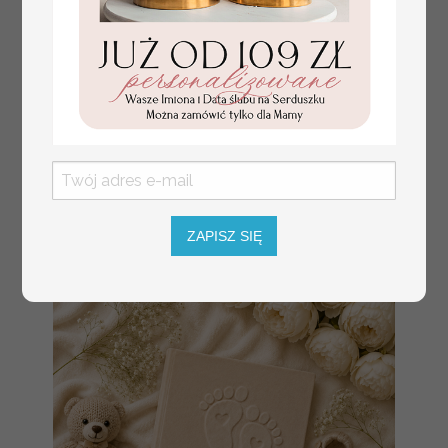
złote winietki na komunię, winietka
4.50 PLN
dekoracja stołu na komunii, komunijne
winietki z naturalnym kłosem
ZAPISZ SIĘ