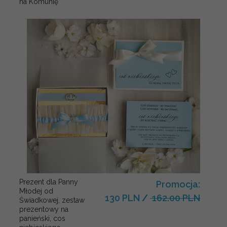
na Komunię
Prezent dla Panny
Promocja:
Młodej od
130 PLN
/
162.00 PLN
Świadkowej, zestaw
prezentowy na
panieński, cos