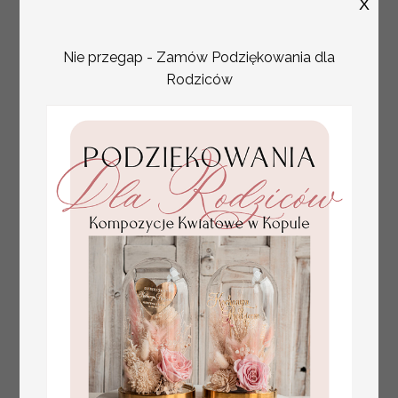
X
Nie przegap - Zamów Podziękowania dla
Rodziców
plan stołów
Promocja:
weselnych
100 PLN
/
125.00 PLN
usadzenie gości na
weselu, tablica
informacyjna dla
gości weselnych,
plan stołów na
weselu ze zdjęciem
Pary Młodej, plan
usadzenia gości
weselnych