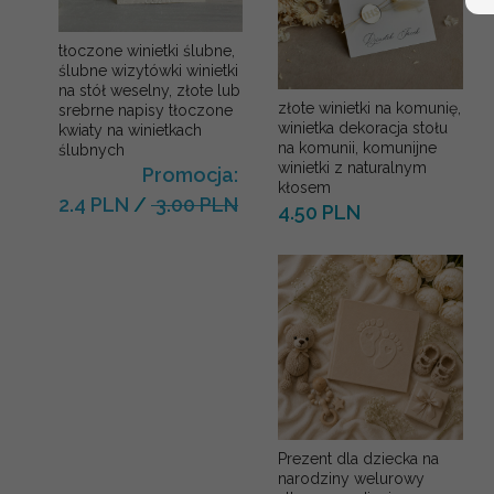
tłoczone winietki ślubne,
ślubne wizytówki winietki
na stół weselny, złote lub
złote winietki na komunię,
srebrne napisy tłoczone
winietka dekoracja stołu
kwiaty na winietkach
na komunii, komunijne
ślubnych
winietki z naturalnym
Promocja:
kłosem
2.4 PLN
/
3.00 PLN
4.50 PLN
Prezent dla dziecka na
narodziny welurowy