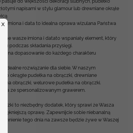
e pasuje do większości dekoracji ślubnych, pudełko
łotymi napisami w stylu glamour lub drewniane okrąłe
wicą
ze imiona i data to idealna oprawa wizulana Państwa
X
ubne wasze imiona i datato wspaniały element, który
ku podczas składania przysięgi.
woli na dopasowanie do każdego charakteru
e idealne rozwiązanie dla siebie. W naszym
two okrągłe pudełka na obrączki, drewniane
ynki na obrączki, welurowe pudełka na obrączki.
ełka ze spersonalizowanym grawerem.
brączki to niezbędny dodatek, który sprawi że Wasza
jpiękniejszą oprawę. Zapewnijcie sobie niebanalną
wspomnienie tego dnia na zawsze będzie żywe w Waszej