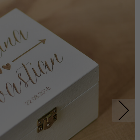
Nastepne