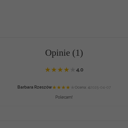
Opinie (1)
★
★
★
★
★
4.0
★
★
★
★
★
Barbara Rzeszów
Ocena: 4
2025-04-07
Polecam!