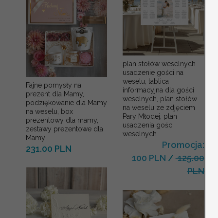
plan stołów weselnych
usadzenie gości na
weselu, tablica
Fajne pomysły na
informacyjna dla gości
prezent dla Mamy,
weselnych, plan stołów
podziękowanie dla Mamy
na weselu ze zdjęciem
na weselu, box
Pary Młodej, plan
prezentowy dla mamy,
usadzenia gości
zestawy prezentowe dla
weselnych
Mamy
Promocja:
231.00 PLN
100 PLN
/
125.00
PLN