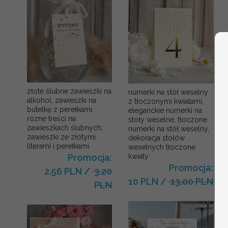
złote ślubne zawieszki na
numerki na stół weselny
alkohol, zawieszki na
z tłoczonymi kwiatami,
butelkę z perełkami,
eleganckie numerki na
rózne treści na
stoły weselne, tłoczone
zawieszkach ślubnych,
numerki na stół weselny,
zawieszki ze złotymi
dekoracja stołów
literami i perełkami
weselnych tłoczone
kwiaty
Promocja:
Promocja:
2.56 PLN
/
3.20
10 PLN
/
13.00 PLN
PLN