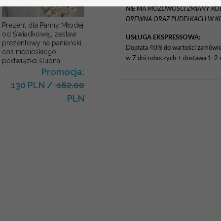
NIE MA MOŻLIWOŚCI ZMIANY K
DREWNA ORAZ PUDEŁKACH W KO
Prezent dla Panny Młodej
od Świadkowej, zestaw
USŁUGA EKSPRESSOWA:
prezentowy na panieński,
Dopłata 40% do wartości zamówieni
cos niebieskiego
w 7 dni roboczych + dostawa 1-2 d
podwiązka ślubna
Promocja:
130 PLN
/
162.00
PLN