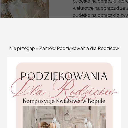
pudełko na obrączki, któr
welurowe na obrączki ze z
pudełko na obrączki z ży
szkatułka na obrączki was
biżuterii ślubnej.
pudełeczko na obrączki śl
doda niezapomnianego uro
Statuetka pamiątka
Nie przegap - Zamów Podziękowania dla Rodziców
Wiele wzorów i form poz
Pierwszej Komunii w
pudełku,
uroczystości ślubnej.
personalizowana
Z pewnością każdy znajdzi
Pamiątka Komunijna
asortymencie znajdą Pańs
opakowanie na pieniądze
Promocja:
szkatułki, klasyczne skrz
85.00 PLN
/
105.00
Proponujemy również pud
PLN
Eleganckie szkatułki na o
ceremonia będzie miała na
pamiątkę, dzięki której 
pamięci!