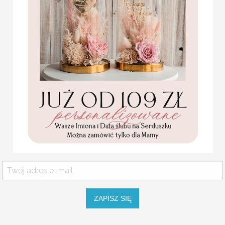
Piękne opakowanie obrąc
Wyjątkowe szkatułki na o
materiałów
Komunijne
Szkatułki z żywicy z żyw
podziękowanie dla Matki i
Wyjątkowe pudełeczka na 
Ojca Chrzestnego Rama i
obrączki można wykorzyst
kwiaty , Flowerbox Serce
podziękowania dla
Szkatułki z żywicy kwiaty
chrzestnych na Komunię
Nie wysyłamy szkatułek 
Promocja:
139.00 PLN
/
165.00 PLN
Wyjątkowa drewniana szkatułka n
z wypełnieniem.
ZAPISZ SIĘ
Grawer/Nadruk UV:
Imiona lub na
informacje o grawerze proszę wpis