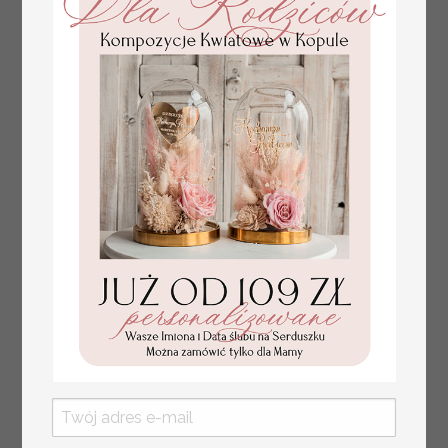
plan stołów
Promocja:
weselnych
100 PLN
/
125.00 PLN
usadzenie gości na
weselu, tablica
informacyjna dla
gości weselnych,
plan stołów na
weselu ze zdjęciem
Pary Młodej, plan
usadzenia gości
weselnych