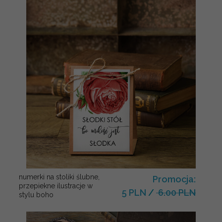
numerki na stoliki ślubne,
Promocja:
przepiekne ilustracje w
5 PLN
/
6.00 PLN
stylu boho