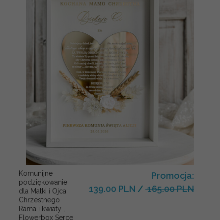
Komunijne
Promocja:
podziękowanie
139.00 PLN
/
165.00 PLN
dla Matki i Ojca
Chrzestnego
Rama i kwiaty ,
Flowerbox Serce