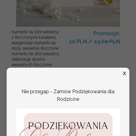
numerki na stół weselny
Promocja:
z tłoczonymi kwiatami,
10 PLN
/
13.00 PLN
eleganckie numerki na
stoły weselne, tłoczone
numerki na stół weselny,
dekoracja stołów
weselnych tłoczone
kwiaty
X
Nie przegap - Zamów Podziękowania dla
Rodziców