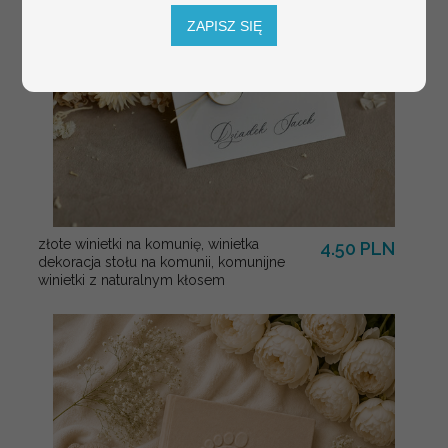
ZAPISZ SIĘ
złote winietki na komunię, winietka
4.50 PLN
dekoracja stołu na komunii, komunijne
winietki z naturalnym kłosem