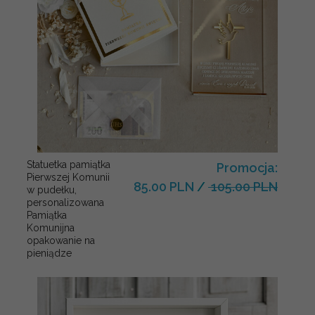
Statuetka pamiątka
Promocja:
Pierwszej Komunii
85.00 PLN
/
105.00 PLN
w pudełku,
personalizowana
Pamiątka
Komunijna
opakowanie na
pieniądze