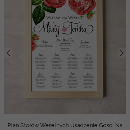
Prev
Nast
-
Plan Stołów Weselnych Usadzenie Gości Na