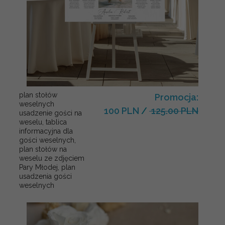
plan stołów
Promocja:
weselnych
100 PLN
/
125.00 PLN
usadzenie gości na
weselu, tablica
informacyjna dla
gości weselnych,
plan stołów na
weselu ze zdjęciem
Pary Młodej, plan
usadzenia gości
weselnych