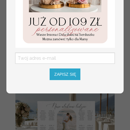
numerki na stół weselny
Promocja:
z tłoczonymi kwiatami,
10 PLN
/
13.00 PLN
eleganckie numerki na
stoły weselne, tłoczone
numerki na stół weselny,
dekoracja stołów
weselnych tłoczone
kwiaty
ZAPISZ SIĘ