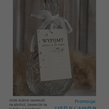
złote ślubne zawieszki
Promocja:
na alkohol, zawieszki na
2.56 PLN
/
3.20 PLN
butelkę z perełkami,