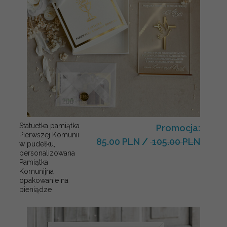
Statuetka pamiątka
Promocja:
Pierwszej Komunii
85.00 PLN
/
105.00 PLN
w pudełku,
personalizowana
Pamiątka
Komunijna
opakowanie na
pieniądze