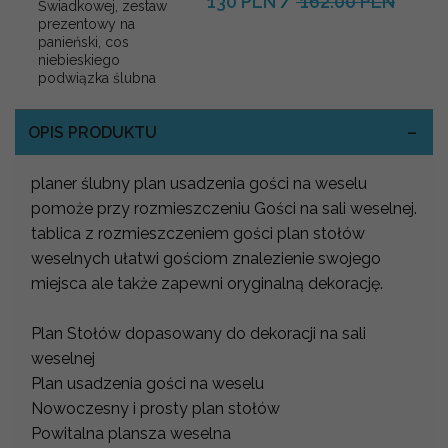
130 PLN
/
162.00 PLN
Świadkowej, zestaw
prezentowy na
panieński, cos
niebieskiego
podwiązka ślubna
OPIS PRODUKTU
planer ślubny plan usadzenia gości na weselu
pomoże przy rozmieszczeniu Gości na sali weselnej.
tablica z rozmieszczeniem gości plan stołów
weselnych ułatwi gościom znalezienie swojego
miejsca ale także zapewni oryginalną dekorację.
Plan Stołów dopasowany do dekoracji na sali
weselnej
Plan usadzenia gości na weselu
Nowoczesny i prosty plan stołów
Powitalna plansza weselna