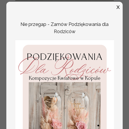
tłoczone winietki ślubne,
Promocja:
X
ślubne wizytówki winietki
2.4 PLN
/
3.00 PLN
na stół weselny, złote
lub srebrne napisy
Nie przegap - Zamów Podziękowania dla
tłoczone kwiaty na
Rodziców
winietkach ślubnych