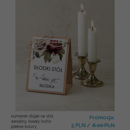
numerek stojak na stół
Promocja:
weselny, kwiaty boho
5 PLN
/
6.00 PLN
piekne kolory