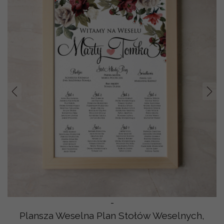
Prev
Nast
-
Plansza Weselna Plan Stołów Weselnych,