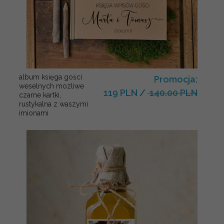
album księga gości
Promocja:
weselnych mozliwe
119 PLN
/
140.00 PLN
czarne kartki,
rustykalna z waszymi
imionami