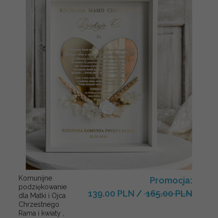
Komunijne
Promocja:
podziękowanie
139.00 PLN
/
165.00 PLN
dla Matki i Ojca
Chrzestnego
Rama i kwiaty ,