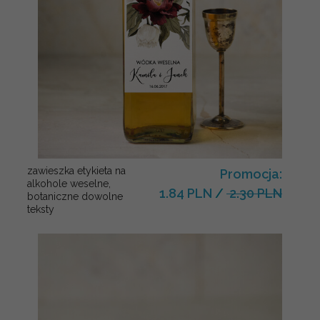
zawieszka etykieta na
Promocja:
alkohole weselne,
1.84 PLN
/
2.30 PLN
botaniczne dowolne
teksty