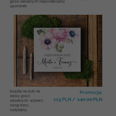
gości weselnych niepowtarzalny
upominek
książka na ślub na
Promocja:
wpisy gości
119 PLN
/
140.00 PLN
weselnych, wybierz
swoja tresc
rustykalny