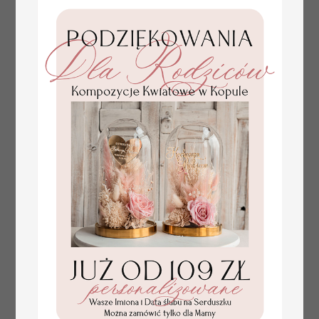
tłoczone winietki ślubne,
Promocja:
ślubne wizytówki winietki
2.4 PLN
/
3.00 PLN
na stół weselny, złote
lub srebrne napisy
tłoczone kwiaty na
winietkach ślubnych