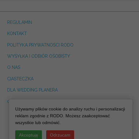
REGULAMIN
KONTAKT
POLITYKA PRYWATNOSCI RODO
WYSYŁKA I ODBIÓR OSOBISTY
O NAS
CIASTECZKA
DLA WEDDING PLANERA
dreskot.com
Używamy plików cookie do analizy ruchu i personalizacji
info@decoris.pl
reklam zgodnie z RODO. Możesz zaakceptować
wszystkie lub odmówić.
Akceptuję
Odrzucam