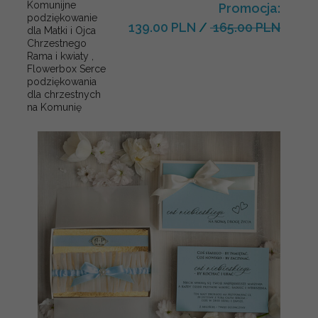
Komunijne
Promocja:
podziękowanie
139.00 PLN
/
165.00 PLN
dla Matki i Ojca
Chrzestnego
Rama i kwiaty ,
Flowerbox Serce
podziękowania
dla chrzestnych
na Komunię