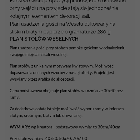
Państwo wiele propozycji planów, które ustawione
przy wejściu na przyjęcie stają się jednocześnie
kolejnym elementem dekoracji sali.
Plan usadzenia gości na Weselu dukowany na
śliskim białym papierze o gramaturze 280 g
PLAN STOŁÓW WESELNYCH
Plan usadzenia gości przy stołach pomoże gościom w odnalezieniu
swojego miejsca na sali weselnej.
Plan stołów z unikalnym motywem kwiatowym. Możliwość
dopasowania do innych wzorów z naszej oferty. Projekt jest
wysyłany przez grafika do akceptacji.
Cena podstawowa obejmuje plan stołów w rozmiarze 30x40 bez
ramy.
Za dodatkową opłatą istnieje możliwość wyboru ramy w kolorach
złotym, srebrnym, białym lub drewnianej.
WYMIARY:
wg kreatora - podstawowy wymiar to 30cm/40cm
Pozostałe wymiary: 40x50, 50x70, 70x100