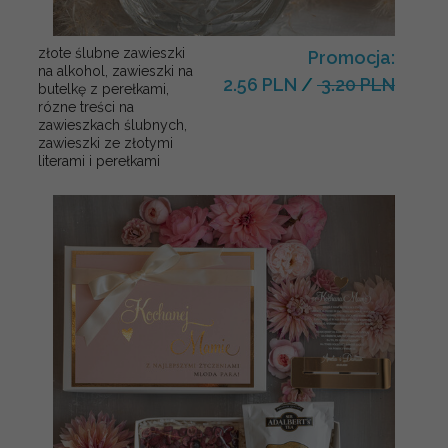
złote ślubne zawieszki
Promocja:
na alkohol, zawieszki na
2.56 PLN
/
3.20 PLN
butelkę z perełkami,
rózne treści na
zawieszkach ślubnych,
zawieszki ze złotymi
literami i perełkami