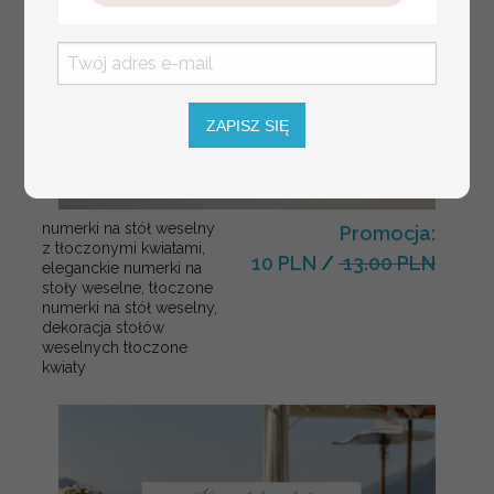
ZAPISZ SIĘ
numerki na stół weselny
Promocja:
z tłoczonymi kwiatami,
10 PLN
/
13.00 PLN
eleganckie numerki na
stoły weselne, tłoczone
numerki na stół weselny,
dekoracja stołów
weselnych tłoczone
kwiaty