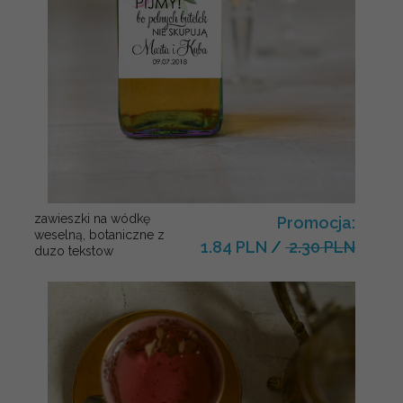
zawieszki na wódkę
Promocja:
weselną, botaniczne z
1.84 PLN
/
2.30 PLN
duzo tekstow