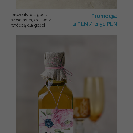
prezenty dla gości
Promocja:
weselnych, ciastko z
4 PLN
/
4.50 PLN
wróżbą dla gości