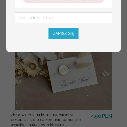
weselu ze zdjęciem
Pary Młodej, plan
usadzenia gości
weselnych
ZAPISZ SIĘ
złote winietki na komunię, winietka
4.50 PLN
dekoracja stołu na komunii, komunijne
winietki z naturalnym kłosem