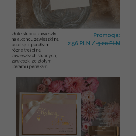
złote ślubne zawieszki
Promocja:
na alkohol, zawieszki na
2.56 PLN
/
3.20 PLN
butelkę z perełkami,
rózne treści na
zawieszkach ślubnych,
zawieszki ze złotymi
literami i perełkami