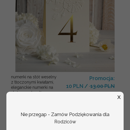
numerki na stół weselny
Promocja:
z tłoczonymi kwiatami,
10 PLN
/
13.00 PLN
eleganckie numerki na
stoły weselne, tłoczone
X
numerki na stół weselny,
dekoracja stołów
weselnych tłoczone
kwiaty
Nie przegap - Zamów Podziękowania dla
Rodziców