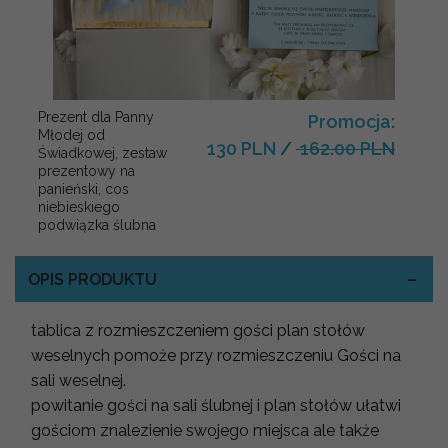
Prezent dla Panny
Promocja:
Młodej od
130 PLN
/
162.00 PLN
Świadkowej, zestaw
prezentowy na
panieński, cos
niebieskiego
podwiązka ślubna
OPIS PRODUKTU
tablica z rozmieszczeniem gości plan stołów
weselnych pomoże przy rozmieszczeniu Gości na
sali weselnej.
powitanie gości na sali ślubnej i plan stołów ułatwi
gościom znalezienie swojego miejsca ale także