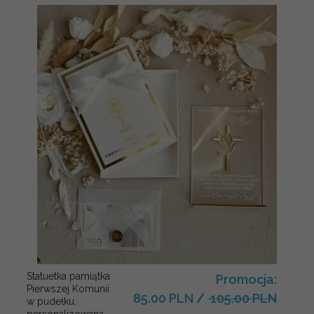
Statuetka pamiątka
Promocja:
Pierwszej Komunii
85.00 PLN
/
105.00 PLN
w pudełku,