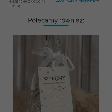
1.84 PLN
/
2.30 PLN
eleganckie z dowolną
treścią
Polecamy również: