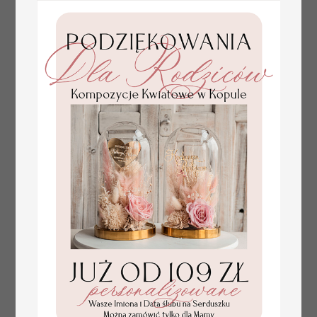
plan stołów
Promocja:
weselnych
100 PLN
/
125.00 PLN
usadzenie gości na
weselu, tablica
informacyjna dla
gości weselnych,
plan stołów na