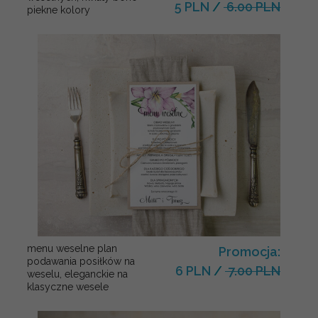
5 PLN
/
6.00 PLN
piekne kolory
menu weselne plan
Promocja:
podawania posiłków na
6 PLN
/
7.00 PLN
weselu, eleganckie na
klasyczne wesele