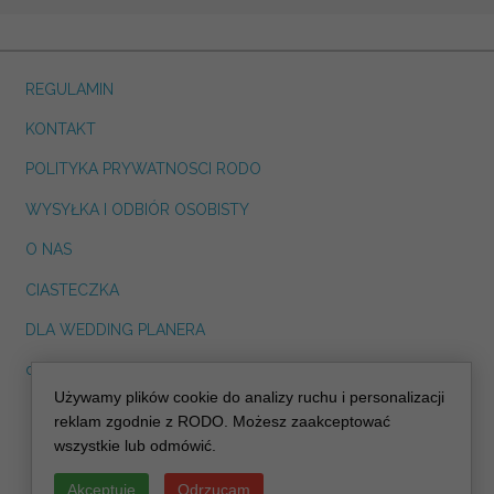
REGULAMIN
KONTAKT
POLITYKA PRYWATNOSCI RODO
WYSYŁKA I ODBIÓR OSOBISTY
O NAS
CIASTECZKA
DLA WEDDING PLANERA
dreskot.com
Używamy plików cookie do analizy ruchu i personalizacji
info@decoris.pl
reklam zgodnie z RODO. Możesz zaakceptować
wszystkie lub odmówić.
Akceptuję
Odrzucam