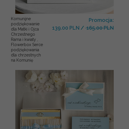
Komunijne
Promocja:
podziękowanie
139.00 PLN
/
165.00 PLN
dla Matki i Ojca
Chrzestnego
Rama i kwiaty ,
Flowerbox Serce
podziękowania
dla chrzestnych
na Komunię