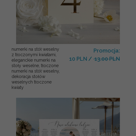
numerki na stół weselny
Promocja:
z tłoczonymi kwiatami,
10 PLN
/
13.00 PLN
eleganckie numerki na
stoły weselne, tłoczone
numerki na stół weselny,
dekoracja stołów
weselnych tłoczone
kwiaty