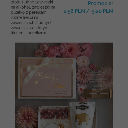
złote ślubne zawieszki
Promocja:
na alkohol, zawieszki na
2.56 PLN
/
3.20 PLN
butelkę z perełkami,
rózne treści na
zawieszkach ślubnych,
zawieszki ze złotymi
literami i perełkami