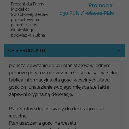
Prezent dla Panny
Promocja:
Młodej od
130 PLN
/
162.00 PLN
Świadkowej, zestaw
prezentowy na
panieński, cos
niebieskiego
podwiązka ślubna
OPIS PRODUKTU
plansza powitanie gości i plan stołów w jednym
pomoże przy rozmieszczeniu Gości na sali weselnej.
tablica informacyjna dla gości weselnych ułatwi
gościom znalezienie swojego miejsca ale także
zapewni oryginalną dekorację.
Plan Stołów dopasowany do dekoracji na sali
weselnej
Plan usadzenia gości na weselu