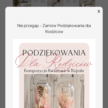
X
Nie przegap - Zamów Podziękowania dla
Rodziców
plan stołów
Promocja:
weselnych
100 PLN
/
125.00 PLN
usadzenie gości na
weselu, tablica
informacyjna dla
gości weselnych,
plan stołów na
weselu ze zdjęciem
Pary Młodej, plan
usadzenia gości
weselnych