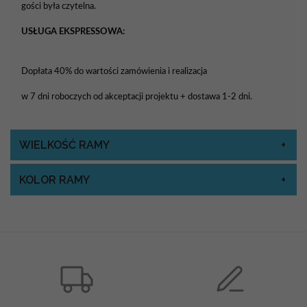
gości była czytelna.
USŁUGA EKSPRESSOWA:
Dopłata 40% do wartości zamówienia i realizacja
w 7 dni roboczych od akceptacji projektu + dostawa 1-2 dni.
WIELKOŚĆ RAMY
KOLOR RAMY