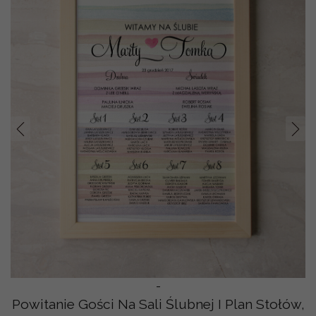
Prev
Nast
-
Powitanie Gości Na Sali Ślubnej I Plan Stołów,