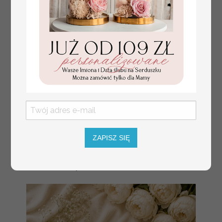
ZAPISZ SIĘ
złote winietki na komunię, winietka
4.50 PLN
dekoracja stołu na komunii, komunijne
winietki z naturalnym kłosem