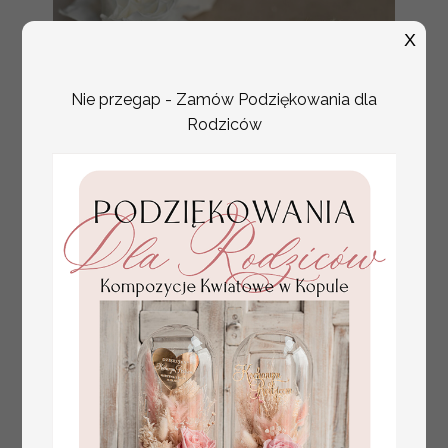
X
Nie przegap - Zamów Podziękowania dla
Rodziców
złote winietki na komunię, winietka
4.50 PLN
dekoracja stołu na komunii, komunijne
winietki z naturalnym kłosem