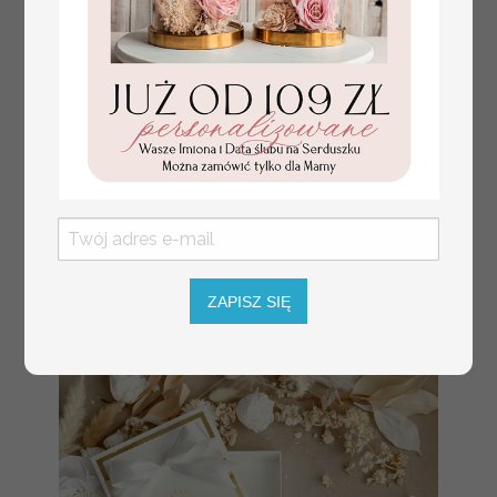
Prezent dla dziecka na narodziny
349.00 PLN
welurowy album na zdjęcia,
ZAPISZ SIĘ
pamiątka z pierwszych lat życia