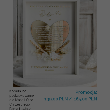
Komunijne
Promocja:
podziękowanie
139.00 PLN
/
165.00 PLN
dla Matki i Ojca
Chrzestnego
Rama i kwiaty ,