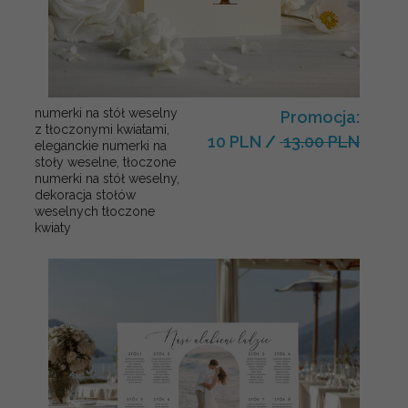
numerki na stół weselny
Promocja:
z tłoczonymi kwiatami,
10 PLN
/
13.00 PLN
eleganckie numerki na
stoły weselne, tłoczone
numerki na stół weselny,
dekoracja stołów
weselnych tłoczone
kwiaty