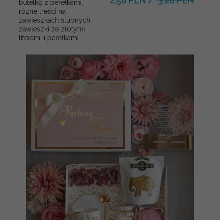
2.56 PLN
/
3.20 PLN
butelkę z perełkami,
rózne treści na
zawieszkach ślubnych,
zawieszki ze złotymi
literami i perełkami