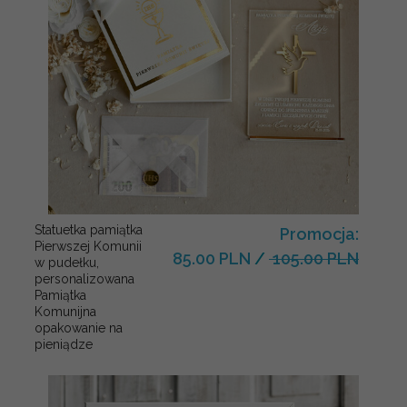
Statuetka pamiątka
Promocja:
Pierwszej Komunii
85.00 PLN
/
105.00 PLN
w pudełku,
personalizowana
Pamiątka
Komunijna
opakowanie na
pieniądze