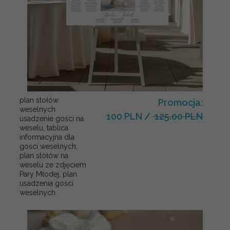
plan stołów
Promocja:
weselnych
100 PLN
/
125.00 PLN
usadzenie gości na
weselu, tablica
informacyjna dla
gości weselnych,
plan stołów na
weselu ze zdjęciem
Pary Młodej, plan
usadzenia gości
weselnych