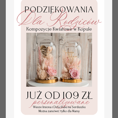
plan stołów
Promocja:
weselnych
100 PLN
/
125.00 PLN
usadzenie gości na
weselu, tablica
informacyjna dla
gości weselnych,
plan stołów na
weselu ze zdjęciem