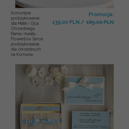
Komunijne
Promocja:
podziękowanie
139.00 PLN
/
165.00 PLN
dla Matki i Ojca
Chrzestnego
Rama i kwiaty ,
Flowerbox Serce
podziękowania
dla chrzestnych
na Komunię