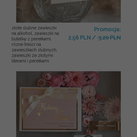
złote ślubne zawieszki
Promocja:
na alkohol, zawieszki na
2.56 PLN
/
3.20 PLN
butelkę z perełkami,
rózne treści na
zawieszkach ślubnych,
zawieszki ze złotymi
literami i perełkami