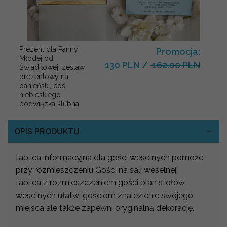
Prezent dla Panny
Promocja:
Młodej od
130 PLN
/
162.00 PLN
Świadkowej, zestaw
prezentowy na
panieński, cos
niebieskiego
podwiązka ślubna
OPIS PRODUKTU
tablica informacyjna dla gości weselnych pomoże
przy rozmieszczeniu Gości na sali weselnej.
tablica z rozmieszczeniem gości plan stołów
weselnych ułatwi gościom znalezienie swojego
miejsca ale także zapewni oryginalną dekorację.