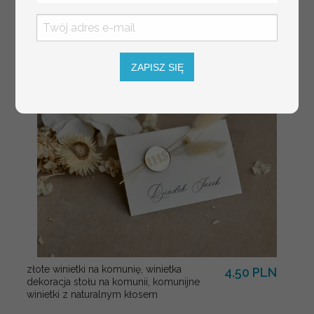
Pary Młodej, plan
usadzenia gości
weselnych
ZAPISZ SIĘ
złote winietki na komunię, winietka
4.50 PLN
dekoracja stołu na komunii, komunijne
winietki z naturalnym kłosem