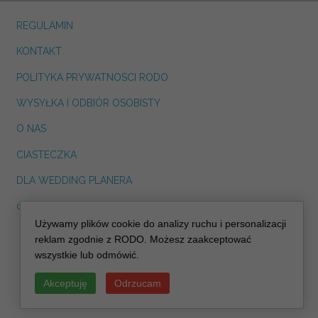
REGULAMIN
KONTAKT
POLITYKA PRYWATNOSCI RODO
WYSYŁKA I ODBIÓR OSOBISTY
O NAS
CIASTECZKA
DLA WEDDING PLANERA
dreskot.com
Używamy plików cookie do analizy ruchu i personalizacji
info@decoris.pl
reklam zgodnie z RODO. Możesz zaakceptować
wszystkie lub odmówić.
Akceptuję
Odrzucam