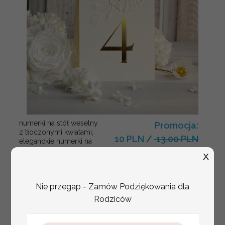
numerki na stół weselny
Promocja:
z tłoczonymi kwiatami,
10 PLN
/
13.00 PLN
eleganckie numerki na
stoły weselne, tłoczone
X
numerki na stół weselny,
dekoracja stołów
weselnych tłoczone
Nie przegap - Zamów Podziękowania dla
kwiaty
Rodziców