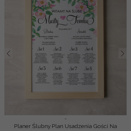
Prev
Nast
-
Planer Ślubny Plan Usadzenia Gości Na