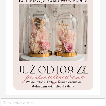
Tablica z usadzeniem goś
Plan stołów weselnych t
przyjęcia. Jest to idealn
zaproszonych gości, któr
ofercie znajdziecie Państ
na przyjęcie stają się jed
Plan usadzenia gości na 
gramaturze 280 g
Statuetka pamiątka
PLAN STOŁÓW WESELN
Pierwszej Komunii w
pudełku,
Plan usadzenia gości przy stołach
personalizowana
Pamiątka Komunijna
Plan stołów z pięknym motywem a
opakowanie na pieniądze
Projekt jest wysyłany przez grafik
Promocja:
Cena podstawowa obejmuje plan s
85.00 PLN
/
105.00
PLN
Za dodatkową opłatą istnieje moż
WYMIARY:
wg kreatora - podst