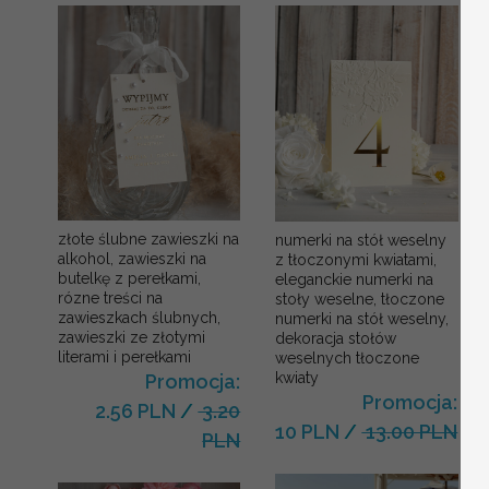
złote ślubne zawieszki na
numerki na stół weselny
alkohol, zawieszki na
z tłoczonymi kwiatami,
butelkę z perełkami,
eleganckie numerki na
rózne treści na
stoły weselne, tłoczone
zawieszkach ślubnych,
numerki na stół weselny,
zawieszki ze złotymi
dekoracja stołów
literami i perełkami
weselnych tłoczone
kwiaty
Promocja:
Promocja:
2.56 PLN
/
3.20
10 PLN
/
13.00 PLN
PLN