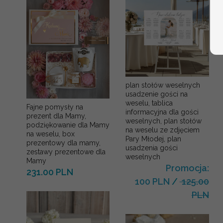
plan stołów weselnych
usadzenie gości na
weselu, tablica
Fajne pomysły na
informacyjna dla gości
prezent dla Mamy,
weselnych, plan stołów
podziękowanie dla Mamy
na weselu ze zdjęciem
na weselu, box
Pary Młodej, plan
prezentowy dla mamy,
usadzenia gości
zestawy prezentowe dla
weselnych
Mamy
Promocja:
231.00 PLN
100 PLN
/
125.00
PLN