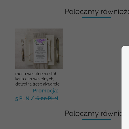
Polecamy również:
menu weselne na stół
karta dań weselnych,
dowolna tresc akwarele
Promocja:
5 PLN
/
6.00 PLN
Polecamy również: