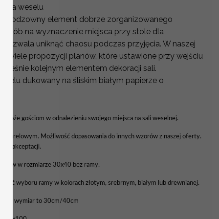
ci na weselu
o nieodzowny element dobrze zorganizowanego
y sposób na wyznaczenie miejsca przy stole dla
y pozwala uniknąć chaosu podczas przyjęcia. W naszej
wo wiele propozycji planów, które ustawione przy wejściu
nocześnie kolejnym elementem dekoracji sali.
Weselu dukowany na śliskim białym papierze o
YCH
 pomoże gościom w odnalezieniu swojego miejsca na sali weselnej.
kwarelowym. Możliwość dopasowania do innych wzorów z naszej oferty.
a do akceptacji.
tołów w rozmiarze 30x40 bez ramy.
liwość wyboru ramy w kolorach złotym, srebrnym, białym lub drewnianej.
awowy wymiar to 30cm/40cm