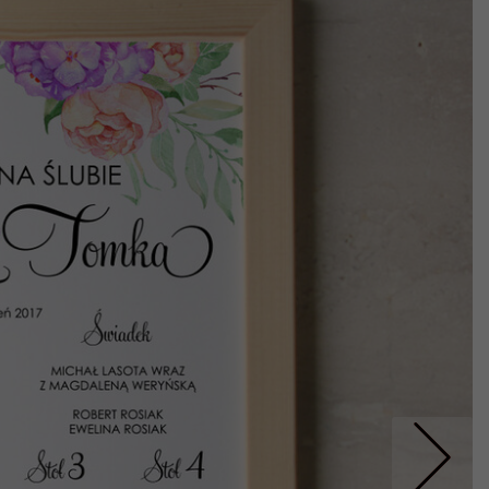
Nastepne