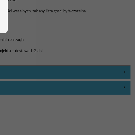
0, 70x100
 gości weselnych, tak aby lista gości była czytelna.
a i realizacja
rojektu + dostawa 1-2 dni.