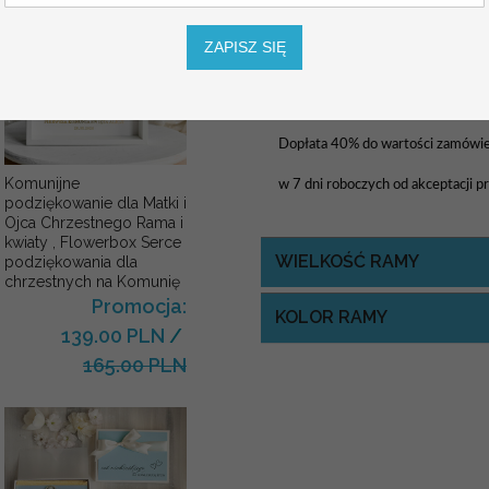
Pozostałe wymiary: 40x50, 50x7
Rozmiar jest dostosowany do liczby
ZAPISZ SIĘ
USŁUGA EKSPRESSOWA:
Dopłata 40% do wartości zamówieni
Komunijne
w 7 dni roboczych od akceptacji p
podziękowanie dla Matki i
Ojca Chrzestnego Rama i
kwiaty , Flowerbox Serce
WIELKOŚĆ RAMY
podziękowania dla
chrzestnych na Komunię
Promocja:
KOLOR RAMY
139.00 PLN
/
165.00 PLN