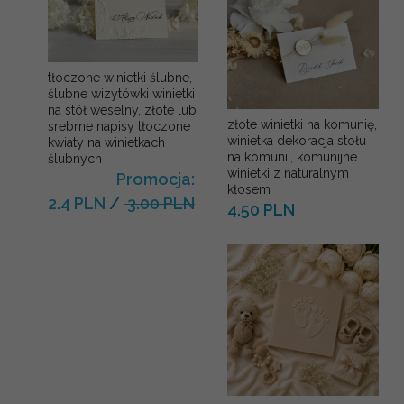
tłoczone winietki ślubne,
ślubne wizytówki winietki
na stół weselny, złote lub
złote winietki na komunię,
srebrne napisy tłoczone
winietka dekoracja stołu
kwiaty na winietkach
na komunii, komunijne
ślubnych
winietki z naturalnym
Promocja:
kłosem
2.4 PLN
/
3.00 PLN
4.50 PLN