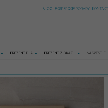
BLOG
EKSPERCKIE PORADY
KONTAK
PREZENT DLA
PREZENT Z OKAZJI
NA WESELE