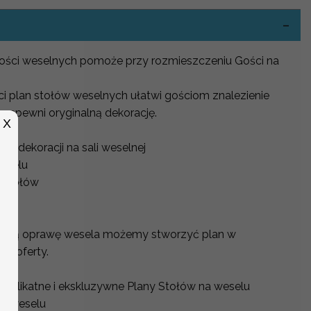
 gości weselnych pomoże przy rozmieszczeniu Gości na
ci plan stołów weselnych ułatwi gościom znalezienie
 zapewni oryginalną dekorację.
X
o dekoracji na sali weselnej
weselu
 stołów
na
alną oprawę wesela możemy stworzyć plan w
j oferty.
 delikatne i ekskluzywne Plany Stołów na weselu
na weselu