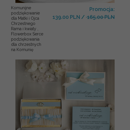
Komunijne
Promocja:
podziękowanie
139.00 PLN
/
165.00 PLN
dla Matki i Ojca
Chrzestnego
Rama i kwiaty ,
Flowerbox Serce
podziękowania
dla chrzestnych
na Komunię