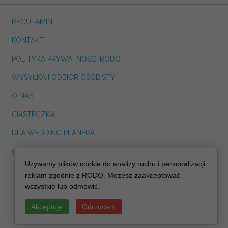
REGULAMIN
KONTAKT
POLITYKA PRYWATNOSCI RODO
WYSYŁKA I ODBIÓR OSOBISTY
O NAS
CIASTECZKA
DLA WEDDING PLANERA
dreskot.com
Używamy plików cookie do analizy ruchu i personalizacji
info@decoris.pl
reklam zgodnie z RODO. Możesz zaakceptować
wszystkie lub odmówić.
Akceptuję
Odrzucam