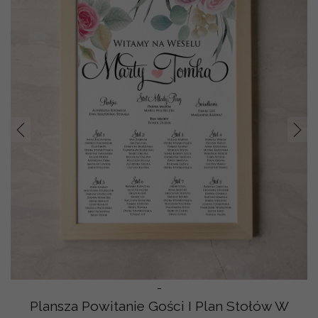
Prev
Nast
-
Plansza Powitanie Gości I Plan Stołów W