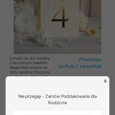
numerki na stół weselny
Promocja:
z tłoczonymi kwiatami,
10 PLN
/
13.00 PLN
eleganckie numerki na
stoły weselne, tłoczone
numerki na stół weselny,
X
dekoracja stołów
weselnych tłoczone
kwiaty
Nie przegap - Zamów Podziękowania dla
Rodziców