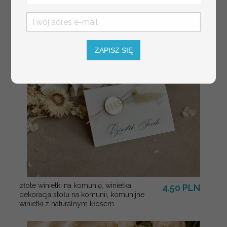
usadzenia gości
weselnych
ZAPISZ SIĘ
złote winietki na komunię, winietka
4.50 PLN
dekoracja stołu na komunii, komunijne
winietki z naturalnym kłosem