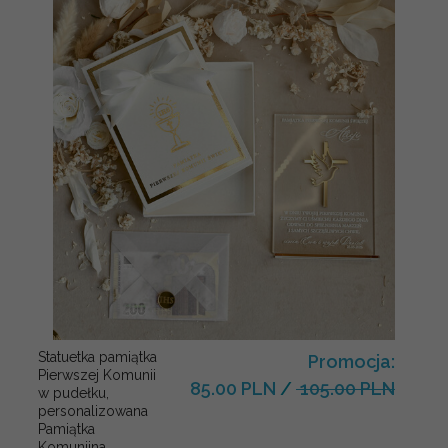
Statuetka pamiątka
Promocja:
Pierwszej Komunii
85.00 PLN
/
105.00 PLN
w pudełku,
personalizowana
Pamiątka
Komunijna