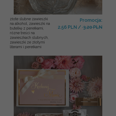
złote ślubne zawieszki
Promocja:
na alkohol, zawieszki na
2.56 PLN
/
3.20 PLN
butelkę z perełkami,
rózne treści na
zawieszkach ślubnych,
zawieszki ze złotymi
literami i perełkami