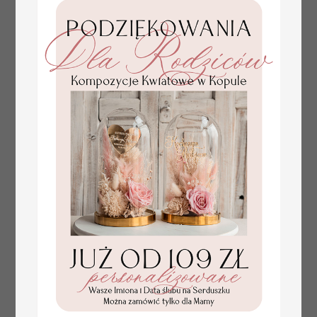
plan stołów
Promocja:
weselnych
100 PLN
/
125.00 PLN
usadzenie gości na
weselu, tablica
informacyjna dla
gości weselnych,
plan stołów na
weselu ze zdjęciem
Pary Młodej, plan