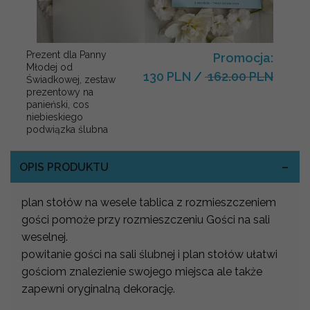
Prezent dla Panny
Promocja:
Młodej od
130 PLN
/
162.00 PLN
Świadkowej, zestaw
prezentowy na
panieński, cos
niebieskiego
podwiązka ślubna
OPIS PRODUKTU
plan stołów na wesele tablica z rozmieszczeniem
gości pomoże przy rozmieszczeniu Gości na sali
weselnej.
powitanie gości na sali ślubnej i plan stołów ułatwi
gościom znalezienie swojego miejsca ale także
zapewni oryginalną dekorację.