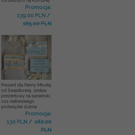
chrzestnych na Komunię
Promocja:
139.00 PLN
/
165.00 PLN
Prezent dla Panny Młodej
od Świadkowej, zestaw
prezentowy na panieński,
cos niebieskiego
podwiązka ślubna
Promocja:
130 PLN
/
162.00
PLN