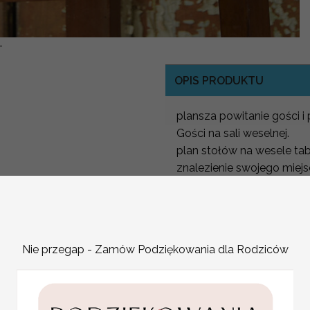
-
OPIS PRODUKTU
plansza powitanie gości 
Gości na sali weselnej.
plan stołów na wesele ta
znalezienie swojego miejs
Plan Stołów dopasowany d
Plan usadzenia gości na 
Nowoczesny i prosty plan
Nie przegap - Zamów Podziękowania dla Rodziców
Powitalna plansza wesel
Plan ułóżenia stołów
Aby stworzyć niepowtarz
dowonym motywie z Nasze