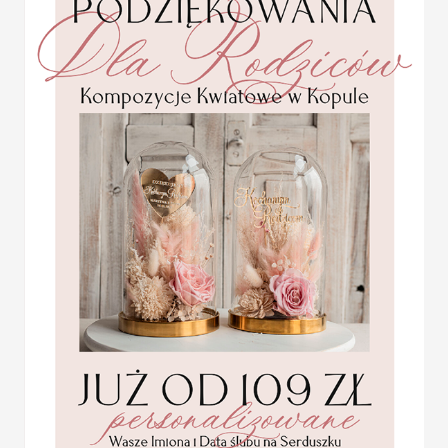
Nowoczesne jak i stylowe,
Plansza usadzenia gości 
Tablica z usadzeniem goś
Plan stołów weselnych t
przyjęcia. Jest to idealn
zaproszonych gości, któr
ofercie znajdziecie Państ
na przyjęcie stają się jed
Plan usadzenia gości na 
gramaturze 280 g
PLAN STOŁÓW WESELN
Plan usadzenia gości przy stołach
Plan stołów z unikalnym motywem
Projekt jest wysyłany przez grafik
Statuetka pamiątka
Pierwszej Komunii w
Cena podstawowa obejmuje plan s
pudełku,