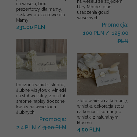
na weselu ze zdjęciem
na weselu, box
Pary Młodej, plan
prezentowy dla mamy,
usadzenia gości
zestawy prezentowe dla
weselnych
Mamy
Promocja:
231.00 PLN
100 PLN
/
125.00
PLN
tłoczone winietki ślubne,
ślubne wizytówki winietki
na stół weselny, złote lub
złote winietki na komunię,
srebrne napisy tłoczone
winietka dekoracja stołu
kwiaty na winietkach
na komunii, komunijne
ślubnych
winietki z naturalnym
Promocja:
kłosem
2.4 PLN
/
3.00 PLN
4.50 PLN