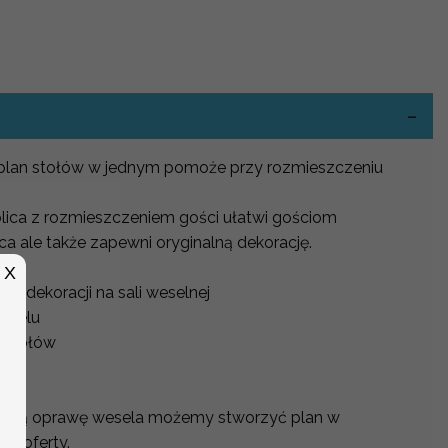
-
i plan stołów w jednym pomoże przy rozmieszczeniu
blica z rozmieszczeniem gości ułatwi gościom
ca ale także zapewni oryginalną dekorację.
X
o dekoracji na sali weselnej
weselu
 stołów
na
alną oprawę wesela możemy stworzyć plan w
j oferty.