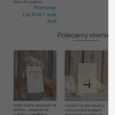
treści do wyboru
Promocja:
1.92 PLN
/
2.40
PLN
Polecamy również:
złote ślubne zawieszki na
numerki na stół weselny
alkohol, zawieszki na
z tłoczonymi kwiatami,
butelkę z perełkami,
eleganckie numerki na