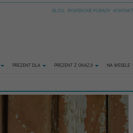
BLOG
EKSPERCKIE PORADY
KONTAK
PREZENT DLA
PREZENT Z OKAZJI
NA WESELE