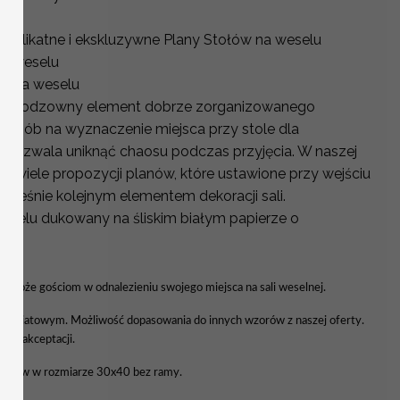
 delikatne i ekskluzywne Plany Stołów na weselu
na weselu
ci na weselu
o nieodzowny element dobrze zorganizowanego
y sposób na wyznaczenie miejsca przy stole dla
y pozwala uniknąć chaosu podczas przyjęcia. W naszej
wo wiele propozycji planów, które ustawione przy wejściu
nocześnie kolejnym elementem dekoracji sali.
Weselu dukowany na śliskim białym papierze o
YCH
 pomoże gościom w odnalezieniu swojego miejsca na sali weselnej.
 kwiatowym. Możliwość dopasowania do innych wzorów z naszej oferty.
a do akceptacji.
tołów w rozmiarze 30x40 bez ramy.