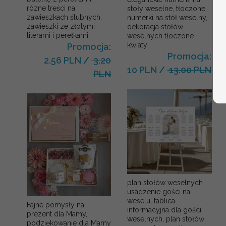
rózne treści na
stoły weselne, tłoczone
zawieszkach ślubnych,
numerki na stół weselny,
zawieszki ze złotymi
dekoracja stołów
literami i perełkami
weselnych tłoczone
kwiaty
Promocja:
Promocja:
2.56 PLN
/
3.20
10 PLN
/
13.00 PLN
PLN
plan stołów weselnych
usadzenie gości na
weselu, tablica
Fajne pomysły na
informacyjna dla gości
prezent dla Mamy,
weselnych, plan stołów
podziękowanie dla Mamy