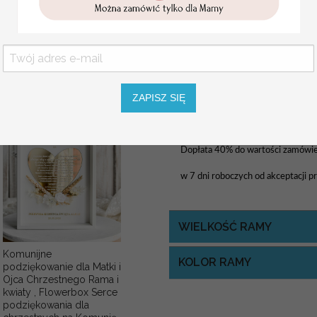
personalizowana
Za dodatkową opłatą istnieje moż
Pamiątka Komunijna
opakowanie na pieniądze
WYMIARY:
wg kreatora - podst
Promocja:
Pozostałe wymiary: 40x50, 50x7
85.00 PLN
/
105.00
PLN
Rozmiar jest dostosowany do liczby
ZAPISZ SIĘ
USŁUGA EKSPRESSOWA:
Dopłata 40% do wartości zamówieni
w 7 dni roboczych od akceptacji p
WIELKOŚĆ RAMY
Komunijne
KOLOR RAMY
podziękowanie dla Matki i
Ojca Chrzestnego Rama i
kwiaty , Flowerbox Serce
podziękowania dla