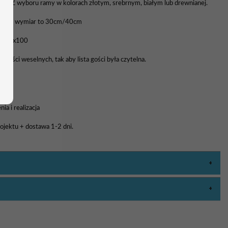
liwość wyboru ramy w kolorach złotym, srebrnym, białym lub drewnianej.
awowy wymiar to 30cm/40cm
0, 70x100
 gości weselnych, tak aby lista gości była czytelna.
a i realizacja
rojektu + dostawa 1-2 dni.