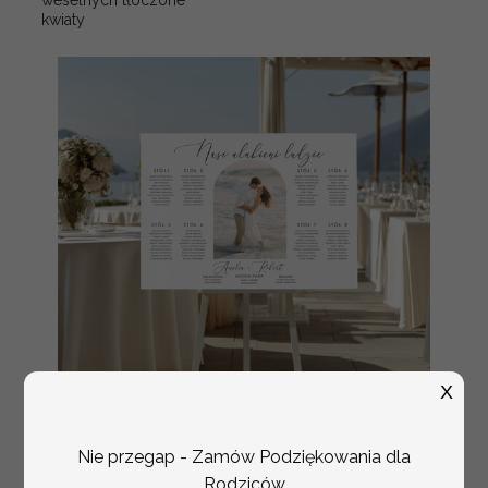
weselnych tłoczone
kwiaty
X
plan stołów
Promocja:
Nie przegap - Zamów Podziękowania dla
weselnych
100 PLN
/
125.00 PLN
Rodziców
usadzenie gości na