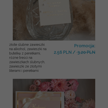
złote ślubne zawieszki
Promocja:
na alkohol, zawieszki na
2.56 PLN
/
3.20 PLN
butelkę z perełkami,
rózne treści na
zawieszkach ślubnych,
zawieszki ze złotymi
literami i perełkami