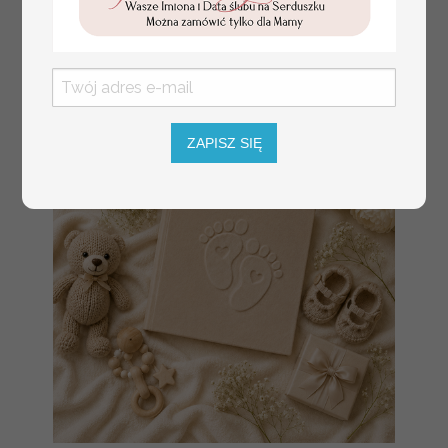
złote winietki na komunię, winietka
4.50 PLN
dekoracja stołu na komunii, komunijne
winietki z naturalnym kłosem
ZAPISZ SIĘ