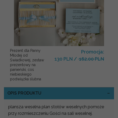
Prezent dla Panny
Promocja:
Młodej od
130 PLN
/
162.00 PLN
Świadkowej, zestaw
prezentowy na
panieński, cos
niebieskiego
podwiązka ślubna
OPIS PRODUKTU
plansza weselna plan stołów weselnych pomoże
przy rozmieszczeniu Gości na sali weselnej.