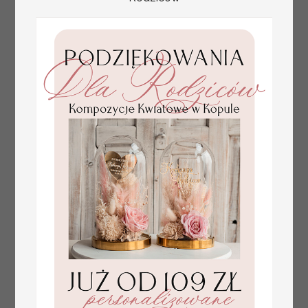
weselu, tablica
informacyjna dla
gości weselnych,
plan stołów na
weselu ze zdjęciem
Pary Młodej, plan
usadzenia gości
weselnych