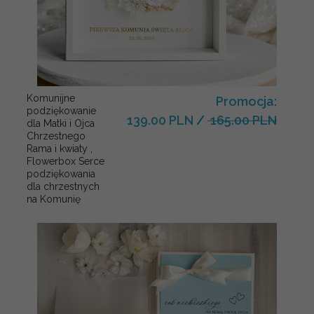
Komunijne
Promocja:
podziękowanie
139.00 PLN
/
165.00 PLN
dla Matki i Ojca
Chrzestnego
Rama i kwiaty ,
Flowerbox Serce
podziękowania
dla chrzestnych
na Komunię