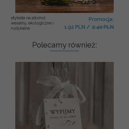
etykieta na alkohol
Promocja:
weselny, ekologiczne i
1.92 PLN
/
2.40 PLN
rustykalne
Polecamy również: