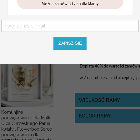
personalizowana
Za dodatkową opłatą istnieje moż
Pamiątka Komunijna
opakowanie na pieniądze
WYMIARY:
wg kreatora - podst
Promocja:
Pozostałe wymiary: 40x50, 50x7
85.00 PLN
/
105.00
PLN
Rozmiar jest dostosowany do liczby
ZAPISZ SIĘ
USŁUGA EKSPRESSOWA:
Dopłata 40% do wartości zamówieni
w 7 dni roboczych od akceptacji p
WIELKOŚĆ RAMY
Komunijne
KOLOR RAMY
podziękowanie dla Matki i
Ojca Chrzestnego Rama i
kwiaty , Flowerbox Serce
podziękowania dla