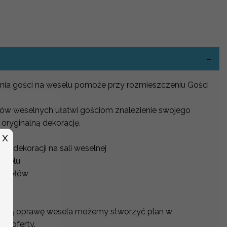
-
enia gości na weselu pomoże przy rozmieszczeniu Gości
łów weselnych ułatwi gościom znalezienie swojego
 oryginalną dekorację.
X
o dekoracji na sali weselnej
weselu
 stołów
na
alną oprawę wesela możemy stworzyć plan w
j oferty.