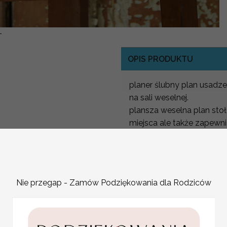
-
OPIS PRODUKTU
planer ślubny plan usadz
na sali weselnej.
plansza weselna plan sto
miejsca ale także zapewni
Plan Stołów dopasowany d
Plan usadzenia gości na 
Nowoczesny i prosty plan
Nie przegap - Zamów Podziękowania dla Rodziców
Powitalna plansza wesel
Plan ułóżenia stołów
Aby stworzyć niepowtarz
dowonym motywie z Nasze