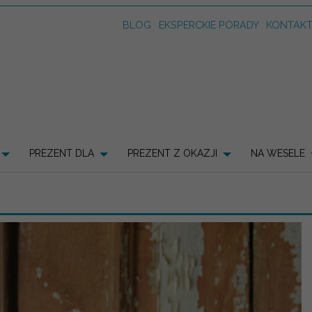
BLOG
EKSPERCKIE PORADY
KONTAK
PREZENT DLA
PREZENT Z OKAZJI
NA WESELE