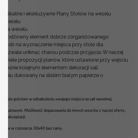
 delikatne i ekskluzywne Plany Stołów na weselu
na weselu
ci na weselu
o nieodzowny element dobrze zorganizowanego
y sposób na wyznaczenie miejsca przy stole dla
y pozwala uniknąć chaosu podczas przyjęcia. W naszej
wo wiele propozycji planów, które ustawione przy wejściu
nocześnie kolejnym elementem dekoracji sali.
Weselu dukowany na śliskim białym papierze o
YCH
 pomoże gościom w odnalezieniu swojego miejsca na sali weselnej.
 kwiatowym. Możliwość dopasowania do innych wzorów z naszej oferty.
a do akceptacji.
tołów w rozmiarze 30x40 bez ramy.