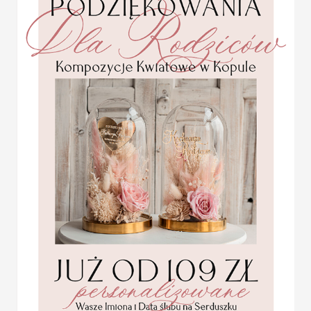
Nowoczesne jak i stylowe,
Plansza usadzenia gości 
Tablica z usadzeniem goś
Plan stołów weselnych t
przyjęcia. Jest to idealn
zaproszonych gości, któr
ofercie znajdziecie Państ
na przyjęcie stają się jed
Plan usadzenia gości na 
gramaturze 280 g
PLAN STOŁÓW WESELN
Plan usadzenia gości przy stołach
Plan stołów z unikalnym motywem
Projekt jest wysyłany przez grafik
Statuetka pamiątka
Pierwszej Komunii w
Cena podstawowa obejmuje plan s
pudełku,