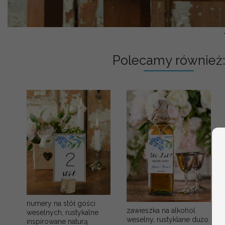
Polecamy również:
numery na stół gości
zawieszka na alkohol
weselnych, rustykalne
weselny, rustyklane dużo
inspirowane naturą