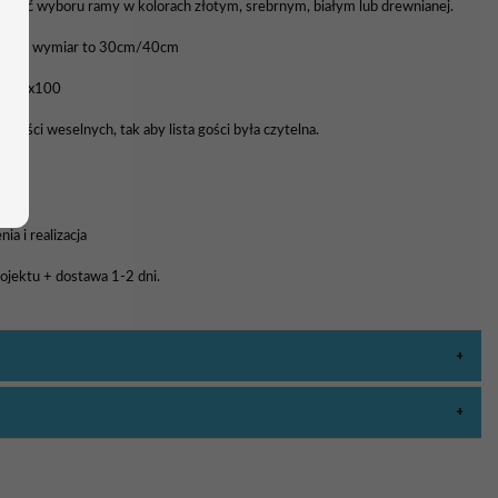
liwość wyboru ramy w kolorach złotym, srebrnym, białym lub drewnianej.
awowy wymiar to 30cm/40cm
0, 70x100
 gości weselnych, tak aby lista gości była czytelna.
a i realizacja
rojektu + dostawa 1-2 dni.