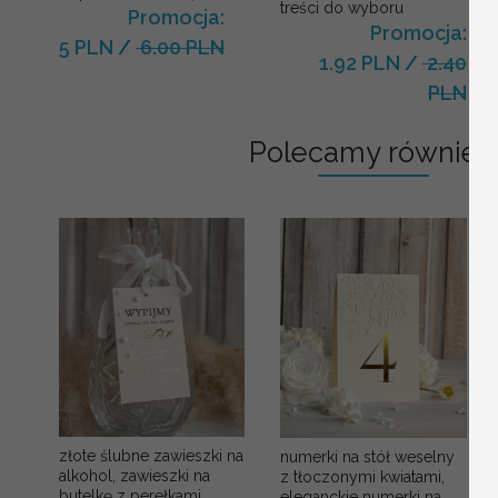
treści do wyboru
Promocja:
Promocja:
5 PLN
/
6.00 PLN
1.92 PLN
/
2.40
PLN
Polecamy również:
złote ślubne zawieszki na
numerki na stół weselny
alkohol, zawieszki na
z tłoczonymi kwiatami,
butelkę z perełkami,
eleganckie numerki na