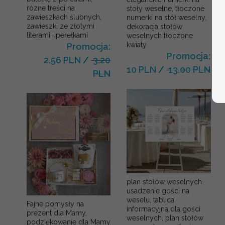
rózne treści na
stoły weselne, tłoczone
zawieszkach ślubnych,
numerki na stół weselny,
zawieszki ze złotymi
dekoracja stołów
literami i perełkami
weselnych tłoczone
kwiaty
Promocja:
Promocja:
2.56 PLN
/
3.20
10 PLN
/
13.00 PLN
PLN
plan stołów weselnych
usadzenie gości na
weselu, tablica
Fajne pomysły na
informacyjna dla gości
prezent dla Mamy,
weselnych, plan stołów
podziękowanie dla Mamy