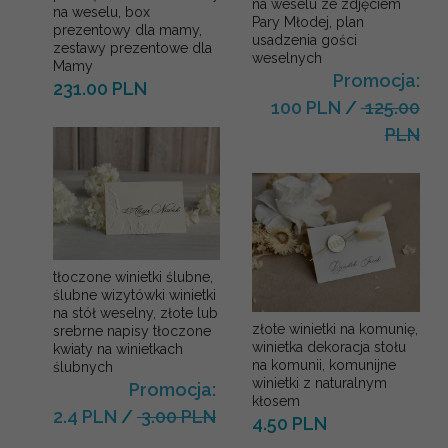
na weselu ze zdjęciem
na weselu, box
Pary Młodej, plan
prezentowy dla mamy,
usadzenia gości
zestawy prezentowe dla
weselnych
Mamy
Promocja:
231.00 PLN
100 PLN
/
125.00
PLN
tłoczone winietki ślubne,
ślubne wizytówki winietki
na stół weselny, złote lub
złote winietki na komunię,
srebrne napisy tłoczone
winietka dekoracja stołu
kwiaty na winietkach
na komunii, komunijne
ślubnych
winietki z naturalnym
Promocja:
kłosem
2.4 PLN
/
3.00 PLN
4.50 PLN