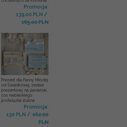
chrzestnych na Komunię
Promocja:
139.00 PLN
/
165.00 PLN
Prezent dla Panny Młodej
od Świadkowej, zestaw
prezentowy na panieński,
cos niebieskiego
podwiązka ślubna
Promocja:
130 PLN
/
162.00
PLN