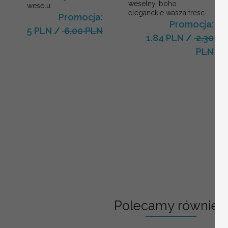
weselny, boho
weselu
eleganckie wasza tresc
Promocja:
Promocja:
5 PLN
/
6.00 PLN
1.84 PLN
/
2.30
PLN
Polecamy również: