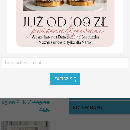
Za dodatkową opłatą istnieje moż
WYMIARY:
wg kreatora - podst
Pozostałe wymiary: 40x50, 50x7
Rozmiar jest dostosowany do liczby
USŁUGA EKSPRESSOWA:
Statuetka pamiątka
Dopłata 40% do wartości zamówieni
Pierwszej Komunii w
pudełku,
w 7 dni roboczych od akceptacji p
personalizowana
ZAPISZ SIĘ
Pamiątka Komunijna
opakowanie na pieniądze
WIELKOŚĆ RAMY
Promocja:
85.00 PLN
/
105.00
KOLOR RAMY
PLN