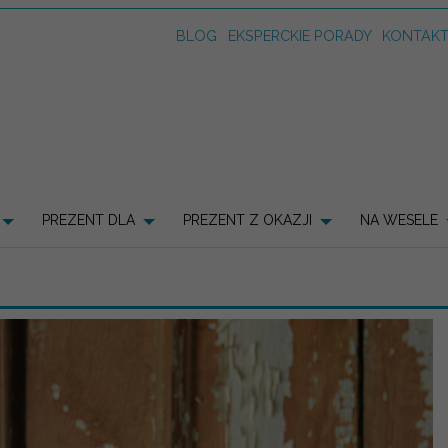
BLOG
EKSPERCKIE PORADY
KONTAK
PREZENT DLA
PREZENT Z OKAZJI
NA WESELE