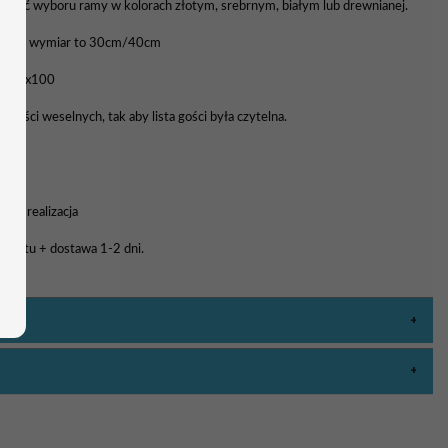
liwość wyboru ramy w kolorach złotym, srebrnym, białym lub drewnianej.
awowy wymiar to 30cm/40cm
0, 70x100
 gości weselnych, tak aby lista gości była czytelna.
a i realizacja
rojektu + dostawa 1-2 dni.