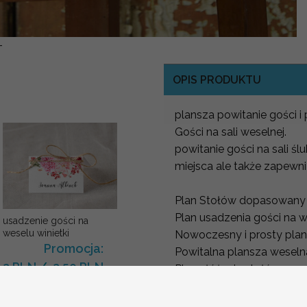
-
OPIS PRODUKTU
plansza powitanie gości 
Gości na sali weselnej.
powitanie gości na sali śl
miejsca ale także zapewni
Plan Stołów dopasowany d
Plan usadzenia gości na 
usadzenie gości na
weselu winietki
Nowoczesny i prosty plan
Promocja:
Powitalna plansza wesel
2 PLN
/
2.50 PLN
Plan ułóżenia stołów
Aby stworzyć niepowtarz
dowonym motywie z Nasze