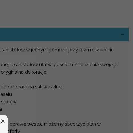
-
i plan stołów w jednym pomoże przy rozmieszczeniu
ubnej i plan stołów ułatwi gościom znalezienie swojego
 oryginalną dekorację.
o dekoracji na sali weselnej
weselu
 stołów
na
X
alną oprawę wesela możemy stworzyć plan w
j oferty.