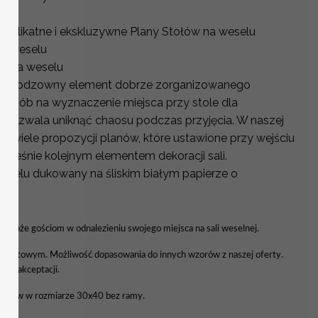
 delikatne i ekskluzywne Plany Stołów na weselu
na weselu
ci na weselu
o nieodzowny element dobrze zorganizowanego
y sposób na wyznaczenie miejsca przy stole dla
y pozwala uniknąć chaosu podczas przyjęcia. W naszej
wo wiele propozycji planów, które ustawione przy wejściu
nocześnie kolejnym elementem dekoracji sali.
Weselu dukowany na śliskim białym papierze o
YCH
 pomoże gościom w odnalezieniu swojego miejsca na sali weselnej.
wiatowym. Możliwość dopasowania do innych wzorów z naszej oferty.
a do akceptacji.
tołów w rozmiarze 30x40 bez ramy.