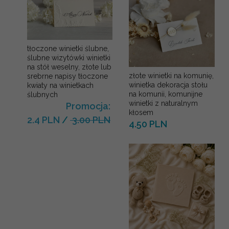
tłoczone winietki ślubne,
ślubne wizytówki winietki
na stół weselny, złote lub
złote winietki na komunię,
srebrne napisy tłoczone
winietka dekoracja stołu
kwiaty na winietkach
na komunii, komunijne
ślubnych
winietki z naturalnym
Promocja:
kłosem
2.4 PLN
/
3.00 PLN
4.50 PLN