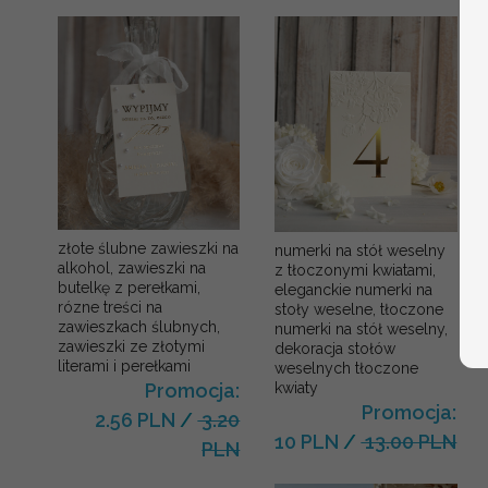
złote ślubne zawieszki na
numerki na stół weselny
alkohol, zawieszki na
z tłoczonymi kwiatami,
butelkę z perełkami,
eleganckie numerki na
rózne treści na
stoły weselne, tłoczone
zawieszkach ślubnych,
numerki na stół weselny,
zawieszki ze złotymi
dekoracja stołów
literami i perełkami
weselnych tłoczone
kwiaty
Promocja:
Promocja:
2.56 PLN
/
3.20
10 PLN
/
13.00 PLN
PLN