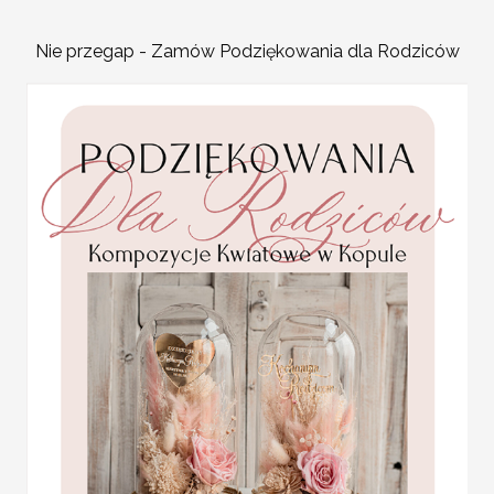
Nowoczesne jak i stylowe,
Nie przegap - Zamów Podziękowania dla Rodziców
Plansza usadzenia gości 
Tablica z usadzeniem goś
Plan stołów weselnych t
przyjęcia. Jest to idealn
zaproszonych gości, któr
ofercie znajdziecie Państ
plansza ślubna plan
na przyjęcie stają się jed
stołów weselnych
Plan usadzenia gości na 
Promocja:
gramaturze 280 g
100 PLN
/
125.00
PLAN STOŁÓW WESELN
PLN
Plan usadzenia gości przy stołach
Plan stołów z pięknym motywem k
Projekt jest wysyłany przez grafik
Cena podstawowa obejmuje plan s