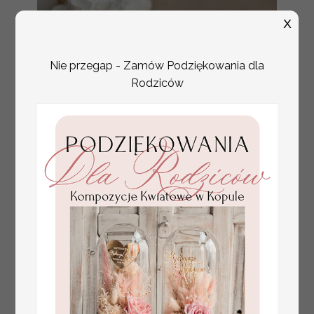
X
Nie przegap - Zamów Podziękowania dla
Rodziców
złote winietki na komunię, winietka
4.50 PLN
dekoracja stołu na komunii, komunijne
winietki z naturalnym kłosem