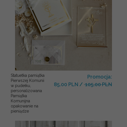
Statuetka pamiątka
Promocja:
Pierwszej Komunii
85.00 PLN
/
105.00 PLN
w pudełku,
personalizowana
Pamiątka
Komunijna
opakowanie na
pieniądze