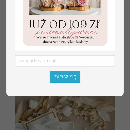
Prezent dla dziecka na narodziny
349.00 PLN
ZAPISZ SIĘ
welurowy album na zdjęcia,
pamiątka z pierwszych lat życia