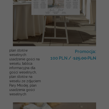
plan stołów
Promocja:
weselnych
100 PLN
/
125.00 PLN
usadzenie gości na
weselu, tablica
informacyjna dla
gości weselnych,
plan stołów na
weselu ze zdjęciem
Pary Młodej, plan
usadzenia gości
weselnych