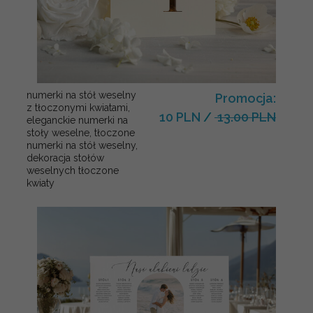
numerki na stół weselny
Promocja:
z tłoczonymi kwiatami,
10 PLN
/
13.00 PLN
eleganckie numerki na
stoły weselne, tłoczone
numerki na stół weselny,
dekoracja stołów
weselnych tłoczone
kwiaty