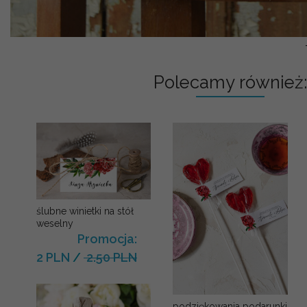
Polecamy również:
ślubne winietki na stół
weselny
Promocja:
2 PLN
/
2.50 PLN
podziękowania podarunki