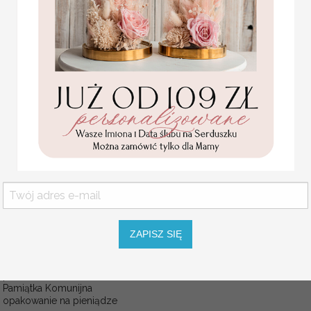
6 PLN
/
7.00 PLN
Za dodatkową opłatą istnieje moż
WYMIARY:
wg kreatora - podst
Pozostałe wymiary: 40x50, 50x7
Rozmiar jest dostosowany do liczby
USŁUGA EKSPRESSOWA:
Dopłata 40% do wartości zamówieni
w 7 dni roboczych od akceptacji p
WIELKOŚĆ RAMY
ZAPISZ SIĘ
Statuetka pamiątka
Pierwszej Komunii w
KOLOR RAMY
pudełku,
personalizowana
Pamiątka Komunijna
opakowanie na pieniądze