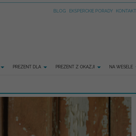
BLOG
EKSPERCKIE PORADY
KONTAK
PREZENT DLA
PREZENT Z OKAZJI
NA WESELE