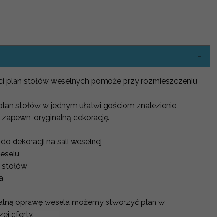
-
ści plan stołów weselnych pomoże przy rozmieszczeniu
 plan stołów w jednym ułatwi gościom znalezienie
 zapewni oryginalną dekorację.
o dekoracji na sali weselnej
weselu
 stołów
na
alną oprawę wesela możemy stworzyć plan w
j oferty.