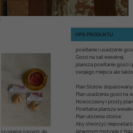
-
OPIS PRODUKTU
powitanie i usadzenie go
Gości na sali weselnej.
plansza powitanie gości i
swojego miejsca ale także
Plan Stołów dopasowany d
Plan usadzenia gości na 
Nowoczesny i prosty plan
Powitalna plansza wesel
Plan ułóżenia stołów
Aby stworzyć niepowtarz
dowonym motywie z Nasze
oryginalne prezenty dla