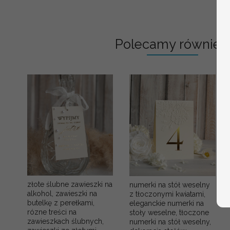
Polecamy również:
złote ślubne zawieszki na
numerki na stół weselny
alkohol, zawieszki na
z tłoczonymi kwiatami,
butelkę z perełkami,
eleganckie numerki na
rózne treści na
stoły weselne, tłoczone
zawieszkach ślubnych,
numerki na stół weselny,