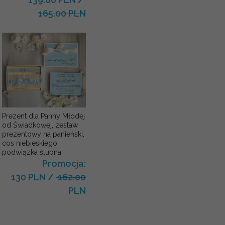
165.00 PLN
Prezent dla Panny Młodej
od Świadkowej, zestaw
prezentowy na panieński,
cos niebieskiego
podwiązka ślubna
Promocja:
130 PLN
/
162.00
PLN