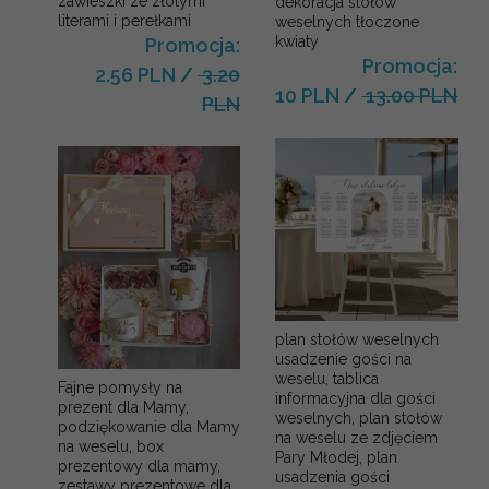
zawieszki ze złotymi
dekoracja stołów
literami i perełkami
weselnych tłoczone
kwiaty
Promocja:
Promocja:
2.56 PLN
/
3.20
10 PLN
/
13.00 PLN
PLN
plan stołów weselnych
usadzenie gości na
weselu, tablica
Fajne pomysły na
informacyjna dla gości
prezent dla Mamy,
weselnych, plan stołów
podziękowanie dla Mamy
na weselu ze zdjęciem
na weselu, box
Pary Młodej, plan
prezentowy dla mamy,
usadzenia gości
zestawy prezentowe dla