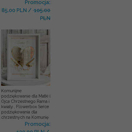
Promocja:
85.00 PLN
/
105.00
PLN
Komunijne
podziękowanie dla Matki i
Ojca Chrzestnego Rama i
kwiaty , Flowerbox Serce
podziękowania dla
chrzestnych na Komunię
Promocja:
139.00 PLN
/