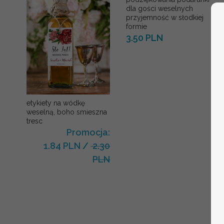
dla gości weselnych
przyjemność w słodkiej
formie
3.50 PLN
etykiety na wódkę
weselną, boho smieszna
tresc
Promocja:
1.84 PLN
/
2.30
PLN