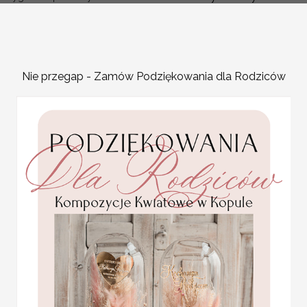
gości weselnych,
ciasteczka z wrozba i
Nowoczesne jak i stylowe,
dedykacja
Plansza usadzenia gości 
Promocja:
Tablica z usadzeniem goś
4 PLN
/
4.50 PLN
Nie przegap - Zamów Podziękowania dla Rodziców
Plan stołów weselnych t
przyjęcia. Jest to idealn
zaproszonych gości, któr
ofercie znajdziecie Państ
na przyjęcie stają się jed
Plan usadzenia gości na 
gramaturze 280 g
PLAN STOŁÓW WESELN
Plan usadzenia gości przy stołach
Plan stołów z pięknym motywem k
menu weselne na stoły
Projekt jest wysyłany przez grafik
karta dań weselnych, w
stylu boho wasza treść
Cena podstawowa obejmuje plan s
Promocja: