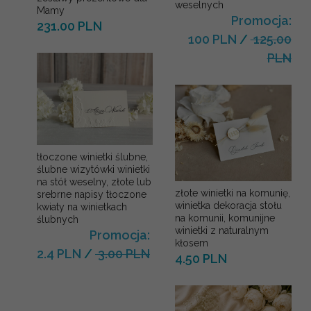
weselnych
Mamy
Promocja:
231.00 PLN
100 PLN
/
125.00
PLN
tłoczone winietki ślubne,
ślubne wizytówki winietki
na stół weselny, złote lub
złote winietki na komunię,
srebrne napisy tłoczone
winietka dekoracja stołu
kwiaty na winietkach
na komunii, komunijne
ślubnych
winietki z naturalnym
Promocja:
kłosem
2.4 PLN
/
3.00 PLN
4.50 PLN