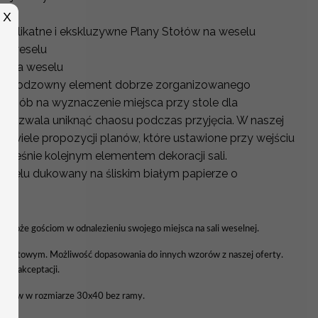
X
 delikatne i ekskluzywne Plany Stołów na weselu
na weselu
ci na weselu
o nieodzowny element dobrze zorganizowanego
y sposób na wyznaczenie miejsca przy stole dla
y pozwala uniknąć chaosu podczas przyjęcia. W naszej
wo wiele propozycji planów, które ustawione przy wejściu
nocześnie kolejnym elementem dekoracji sali.
Weselu dukowany na śliskim białym papierze o
YCH
 pomoże gościom w odnalezieniu swojego miejsca na sali weselnej.
wiatowym. Możliwość dopasowania do innych wzorów z naszej oferty.
a do akceptacji.
tołów w rozmiarze 30x40 bez ramy.