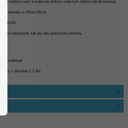
liwość wyboru ramy w kolorach złotym, srebrnym, białym lub drewnianej.
awowy wymiar to 30cm/40cm
0, 70x100
 gości weselnych, tak aby lista gości była czytelna.
a i realizacja
rojektu + dostawa 1-2 dni.