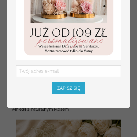
ZAPISZ SIĘ
złote winietki na komunię, winietka
4.50 PLN
dekoracja stołu na komunii, komunijne
winietki z naturalnym kłosem