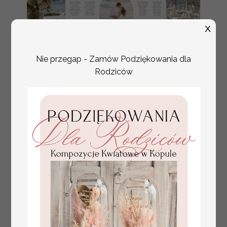
X
Nie przegap - Zamów Podziękowania dla
Rodziców
plan stołów
Promocja:
weselnych
100 PLN
/
125.00 PLN
usadzenie gości na
weselu, tablica
informacyjna dla
gości weselnych,
plan stołów na
weselu ze zdjęciem
Pary Młodej, plan
usadzenia gości
weselnych