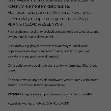
przy wejściu na przyjęcie stają się jednocześnie
kolejnym elementem dekoracji sali.
Plan usadzenia gości na Weselu dukowany na
śliskim białym papierze o gramaturze 280 g
PLAN STOŁÓW WESELNYCH
Plan usadzenia gości przy stołach pomoże gościom w odnalezieniu
swojego miejsca na sali weselnej.
Plan stołów z pięknym motywem kwiatowym. Możliwość
dopasowania do innych wzorów z naszej oferty. Projekt jest
wysyłany przez grafika do akceptacji.
Cena podstawowa obejmuje plan stołów w rozmiarze 30x40 bez
ramy.
Za dodatkową opłatą istnieje możliwość wyboru ramy w kolorach
złotym, srebrnym, białym lub drewnianej.
WYMIARY:
wg kreatora - podstawowy wymiar to 30cm/40cm
Pozostałe wymiary: 40x50, 50x70, 70x100