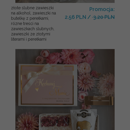
złote ślubne zawieszki
Promocja:
na alkohol, zawieszki na
2.56 PLN
/
3.20 PLN
butelkę z perełkami,
rózne treści na
zawieszkach ślubnych,
zawieszki ze złotymi
literami i perełkami