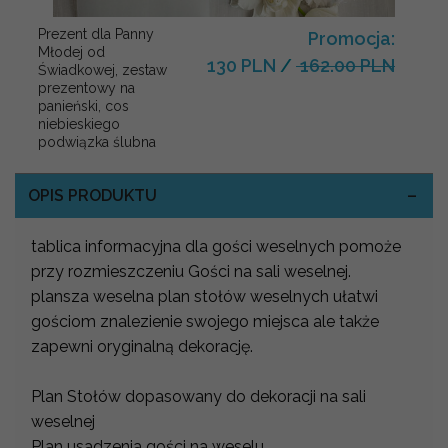
Prezent dla Panny
Promocja:
Młodej od
130 PLN
/
162.00 PLN
Świadkowej, zestaw
prezentowy na
panieński, cos
niebieskiego
podwiązka ślubna
OPIS PRODUKTU
tablica informacyjna dla gości weselnych pomoże
przy rozmieszczeniu Gości na sali weselnej.
plansza weselna plan stołów weselnych ułatwi
gościom znalezienie swojego miejsca ale także
zapewni oryginalną dekorację.
Plan Stołów dopasowany do dekoracji na sali
weselnej
Plan usadzenia gości na weselu