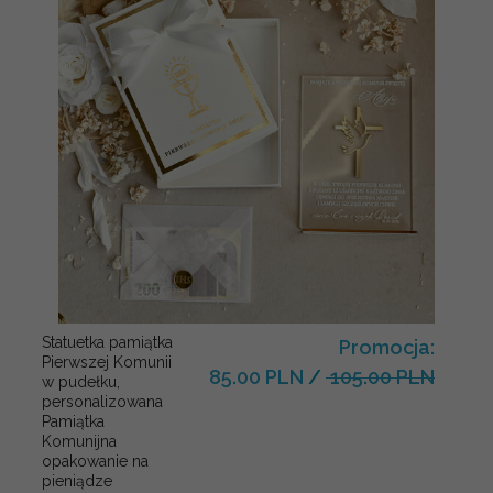
Statuetka pamiątka
Promocja:
Pierwszej Komunii
85.00 PLN
/
105.00 PLN
w pudełku,
personalizowana
Pamiątka
Komunijna
opakowanie na
pieniądze