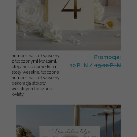
numerki na stół weselny
Promocja:
z tłoczonymi kwiatami,
10 PLN
/
13.00 PLN
eleganckie numerki na
stoły weselne, tłoczone
numerki na stół weselny,
dekoracja stołów
weselnych tłoczone
kwiaty