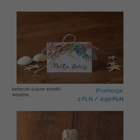
karteczki ślubne winietki
Promocja:
weselne
2 PLN
/
2.50 PLN