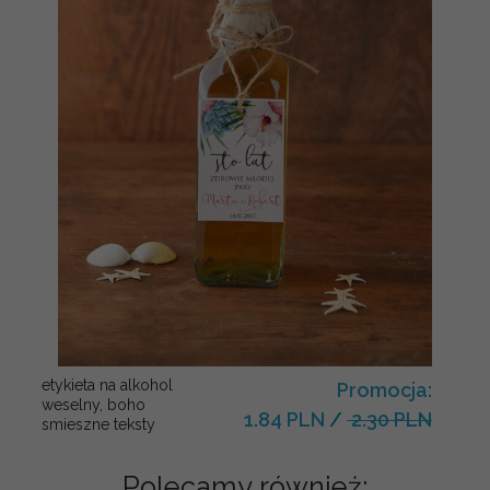
etykieta na alkohol
Promocja:
weselny, boho
1.84 PLN
/
2.30 PLN
smieszne teksty
Polecamy również: