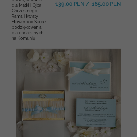
139.00 PLN
/
165.00 PLN
dla Matki i Ojca
Chrzestnego
Rama i kwiaty ,
Flowerbox Serce
podziękowania
dla chrzestnych
na Komunię