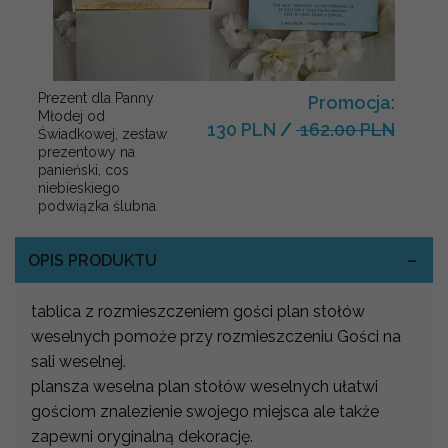
Prezent dla Panny
Promocja:
Młodej od
130 PLN
/
162.00 PLN
Świadkowej, zestaw
prezentowy na
panieński, cos
niebieskiego
podwiązka ślubna
OPIS PRODUKTU
tablica z rozmieszczeniem gości plan stołów
weselnych pomoże przy rozmieszczeniu Gości na
sali weselnej.
plansza weselna plan stołów weselnych ułatwi
gościom znalezienie swojego miejsca ale także
zapewni oryginalną dekorację.