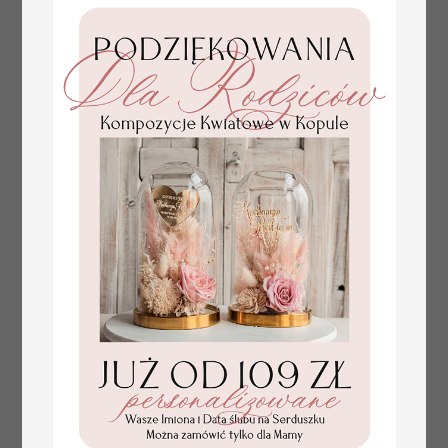
tłoczone winietki ślubne,
Promocja:
ślubne wizytówki winietki
2.4 PLN
/
3.00 PLN
na stół weselny, złote
lub srebrne napisy
tłoczone kwiaty na
winietkach ślubnych