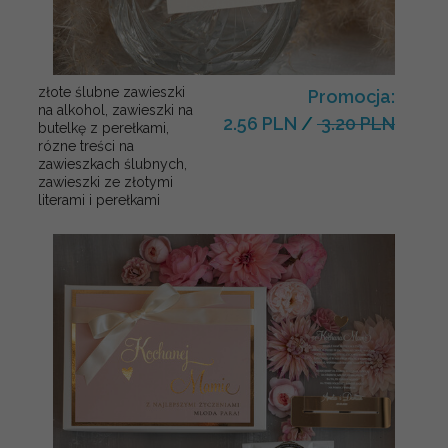
złote ślubne zawieszki
Promocja:
na alkohol, zawieszki na
2.56 PLN
/
3.20 PLN
butelkę z perełkami,
rózne treści na
zawieszkach ślubnych,
zawieszki ze złotymi
literami i perełkami