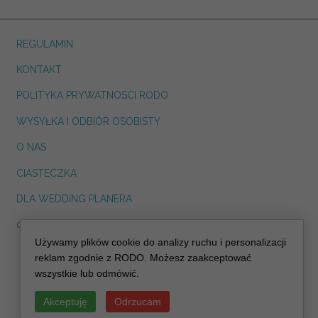
REGULAMIN
KONTAKT
POLITYKA PRYWATNOSCI RODO
WYSYŁKA I ODBIÓR OSOBISTY
O NAS
CIASTECZKA
DLA WEDDING PLANERA
dreskot.com
Używamy plików cookie do analizy ruchu i personalizacji
info@decoris.pl
reklam zgodnie z RODO. Możesz zaakceptować
wszystkie lub odmówić.
Akceptuję
Odrzucam