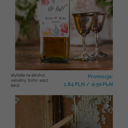
etykieta na alkohol
Promocja:
weselny, boho wasz
1.84 PLN
/
2.30 PLN
tekst