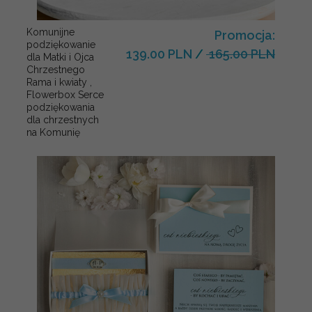
Komunijne
Promocja:
podziękowanie
139.00 PLN
/
165.00 PLN
dla Matki i Ojca
Chrzestnego
Rama i kwiaty ,
Flowerbox Serce
podziękowania
dla chrzestnych
na Komunię