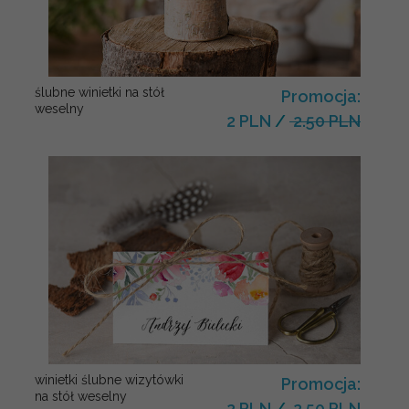
ślubne winietki na stół
Promocja:
weselny
2 PLN
/
2.50 PLN
winietki ślubne wizytówki
Promocja:
na stół weselny
2 PLN
/
2.50 PLN