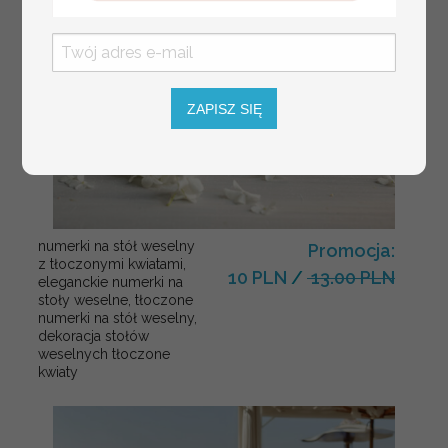
ZAPISZ SIĘ
numerki na stół weselny
Promocja:
z tłoczonymi kwiatami,
10 PLN
/
13.00 PLN
eleganckie numerki na
stoły weselne, tłoczone
numerki na stół weselny,
dekoracja stołów
weselnych tłoczone
kwiaty