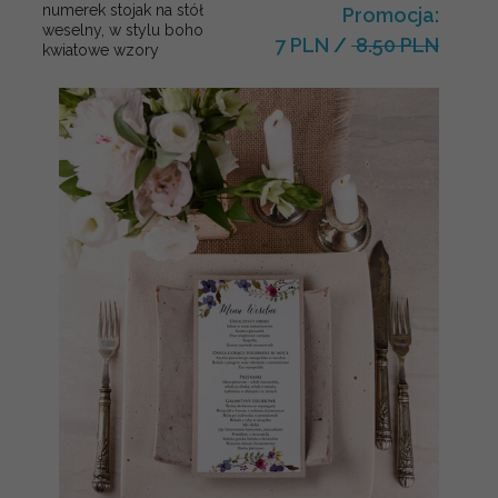
numerek stojak na stół
Promocja:
weselny, w stylu boho
7 PLN
/
8.50 PLN
kwiatowe wzory