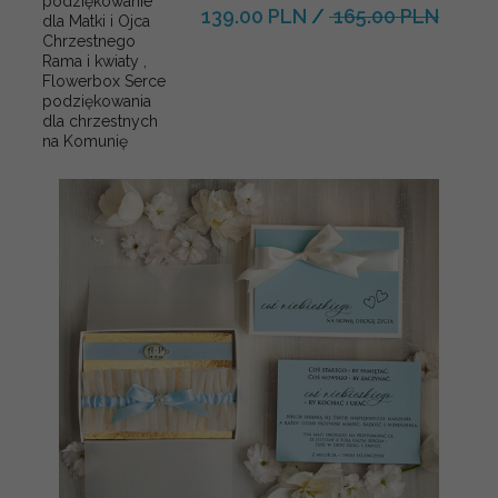
podziękowanie
139.00 PLN
/
165.00 PLN
dla Matki i Ojca
Chrzestnego
Rama i kwiaty ,
Flowerbox Serce
podziękowania
dla chrzestnych
na Komunię