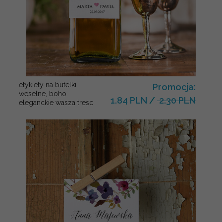
etykiety na butelki
Promocja:
weselne, boho
1.84 PLN
/
2.30 PLN
eleganckie wasza tresc