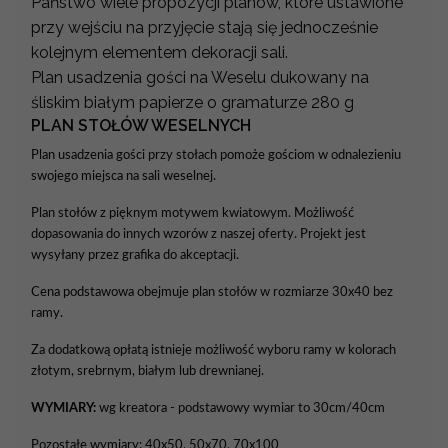
Państwo wiele propozycji planów, które ustawione
przy wejściu na przyjęcie stają się jednocześnie
kolejnym elementem dekoracji sali.
Plan usadzenia gości na Weselu dukowany na
śliskim białym papierze o gramaturze 280 g
PLAN STOŁÓW WESELNYCH
Plan usadzenia gości przy stołach pomoże gościom w odnalezieniu
swojego miejsca na sali weselnej.
Plan stołów z pięknym motywem kwiatowym. Możliwość
dopasowania do innych wzorów z naszej oferty. Projekt jest
wysyłany przez grafika do akceptacji.
Cena podstawowa obejmuje plan stołów w rozmiarze 30x40 bez
ramy.
Za dodatkową opłatą istnieje możliwość wyboru ramy w kolorach
złotym, srebrnym, białym lub drewnianej.
WYMIARY:
wg kreatora - podstawowy wymiar to 30cm/40cm
Pozostałe wymiary: 40x50, 50x70, 70x100