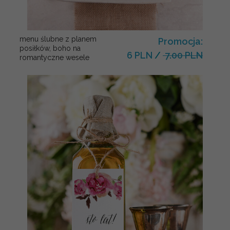
menu ślubne z planem
Promocja:
posiłków, boho na
6 PLN
/
7.00 PLN
romantyczne wesele