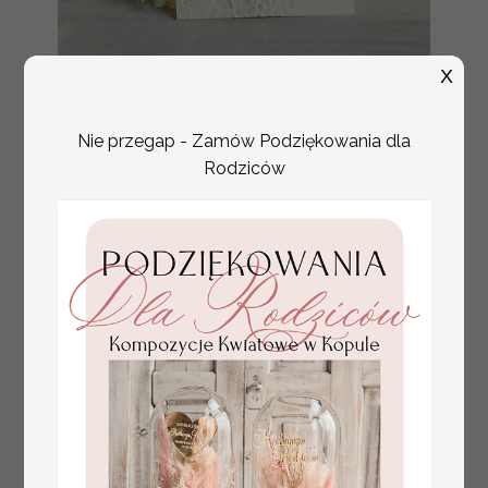
X
tłoczone winietki ślubne,
Promocja:
ślubne wizytówki winietki
2.4 PLN
/
3.00 PLN
na stół weselny, złote
Nie przegap - Zamów Podziękowania dla
lub srebrne napisy
Rodziców
tłoczone kwiaty na
winietkach ślubnych