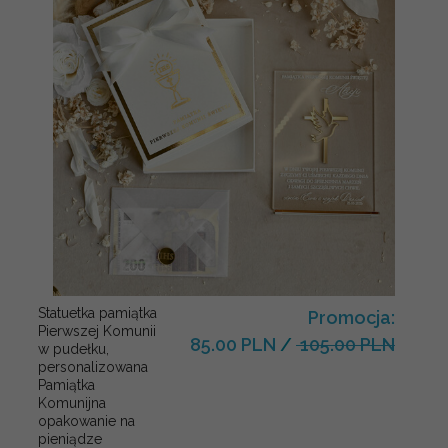
Statuetka pamiątka
Promocja:
Pierwszej Komunii
85.00 PLN
/
105.00 PLN
w pudełku,
personalizowana
Pamiątka
Komunijna
opakowanie na
pieniądze