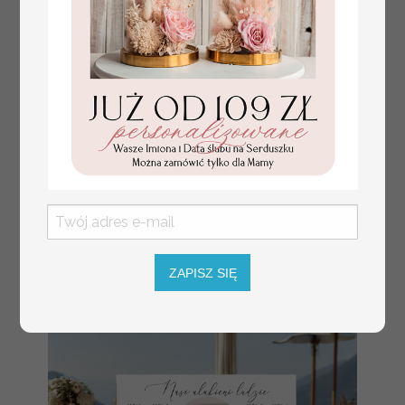
numerki na stół weselny
Promocja:
z tłoczonymi kwiatami,
10 PLN
/
13.00 PLN
eleganckie numerki na
stoły weselne, tłoczone
numerki na stół weselny,
dekoracja stołów
weselnych tłoczone
ZAPISZ SIĘ
kwiaty