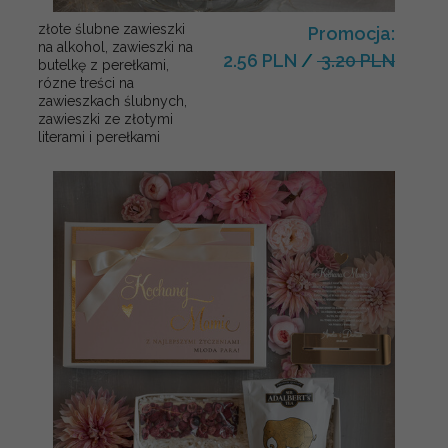
złote ślubne zawieszki
Promocja:
na alkohol, zawieszki na
2.56 PLN
/
3.20 PLN
butelkę z perełkami,
rózne treści na
zawieszkach ślubnych,
zawieszki ze złotymi
literami i perełkami