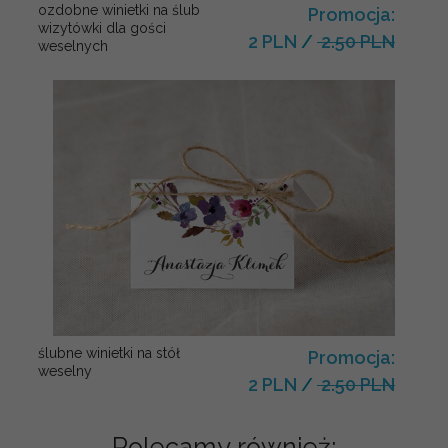
ozdobne winietki na ślub
Promocja:
wizytówki dla gości
2 PLN
/
2.50 PLN
weselnych
ślubne winietki na stół
Promocja:
weselny
2 PLN
/
2.50 PLN
Polecamy również: