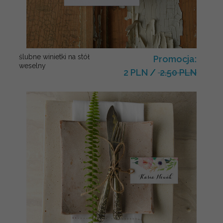
ślubne winietki na stół
Promocja:
weselny
2 PLN
/
2.50 PLN