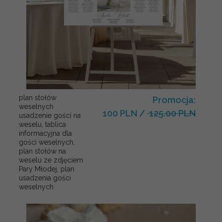
plan stołów
Promocja:
weselnych
100 PLN
/
125.00 PLN
usadzenie gości na
weselu, tablica
informacyjna dla
gości weselnych,
plan stołów na
weselu ze zdjęciem
Pary Młodej, plan
usadzenia gości
weselnych