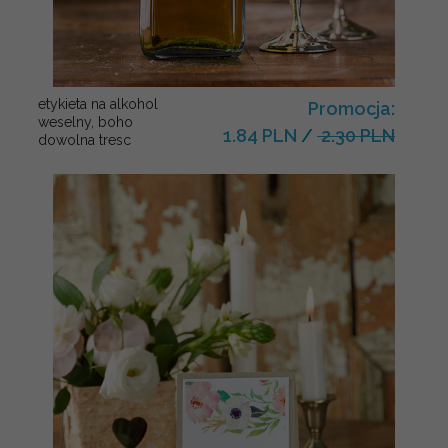
etykieta na alkohol
Promocja:
weselny, boho
1.84 PLN
/
2.30 PLN
dowolna tresc