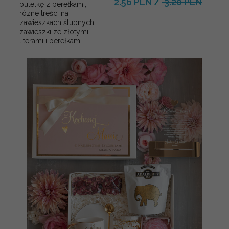
2.56 PLN
/
3.20 PLN
butelkę z perełkami,
rózne treści na
zawieszkach ślubnych,
zawieszki ze złotymi
literami i perełkami