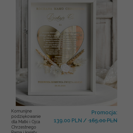
Komunijne
Promocja:
podziękowanie
139.00 PLN
/
165.00 PLN
dla Matki i Ojca
Chrzestnego
Rama i kwiaty ,