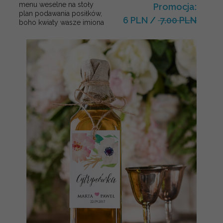
menu weselne na stoły
Promocja:
plan podawania posiłków,
6 PLN
/
7.00 PLN
boho kwiaty wasze imiona