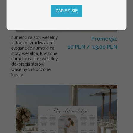
ZAPISZ SIĘ
numerki na stół weselny
Promocja:
z tłoczonymi kwiatami,
10 PLN
/
13.00 PLN
eleganckie numerki na
stoły weselne, tłoczone
numerki na stół weselny,
dekoracja stołów
weselnych tłoczone
kwiaty