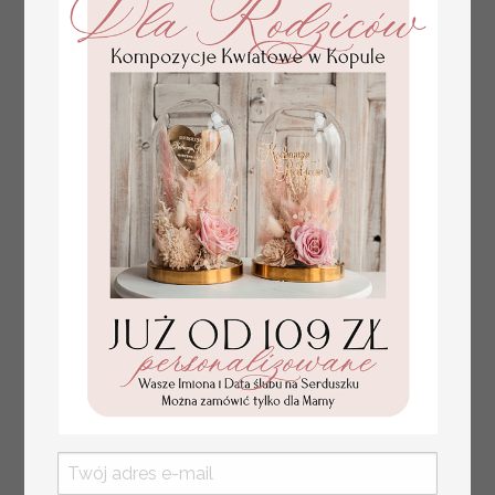
tłoczone winietki ślubne,
Promocja:
ślubne wizytówki winietki
2.4 PLN
/
3.00 PLN
na stół weselny, złote
lub srebrne napisy
tłoczone kwiaty na
winietkach ślubnych