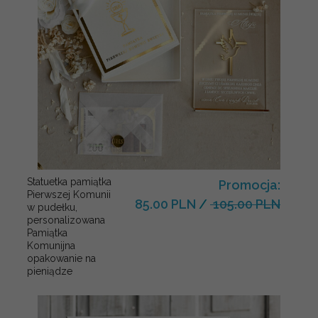
Statuetka pamiątka
Promocja:
Pierwszej Komunii
85.00 PLN
/
105.00 PLN
w pudełku,
personalizowana
Pamiątka
Komunijna
opakowanie na
pieniądze