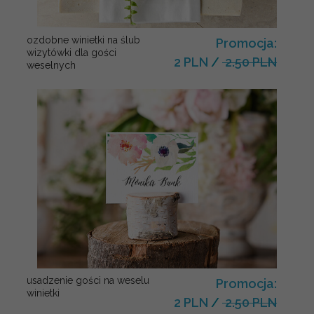
ozdobne winietki na ślub
Promocja:
wizytówki dla gości
2 PLN
/
2.50 PLN
weselnych
usadzenie gości na weselu
Promocja:
winietki
2 PLN
/
2.50 PLN