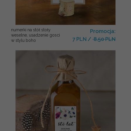
numerki na stół stoły
Promocja:
weselne, usadzenie gosci
7 PLN
/
8.50 PLN
w stylu boho