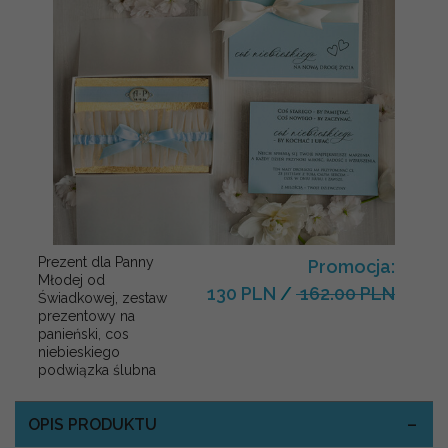
Prezent dla Panny
Promocja:
Młodej od
130 PLN
/
162.00 PLN
Świadkowej, zestaw
prezentowy na
panieński, cos
niebieskiego
podwiązka ślubna
OPIS PRODUKTU