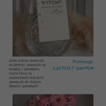
złote ślubne zawieszki
Promocja:
na alkohol, zawieszki na
2.56 PLN
/
3.20 PLN
butelkę z perełkami,
rózne treści na
zawieszkach ślubnych,
zawieszki ze złotymi
literami i perełkami