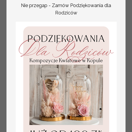
Nie przegap - Zamów Podziękowania dla
Rodziców
tłoczone winietki ślubne,
Promocja:
ślubne wizytówki winietki
2.4 PLN
/
3.00 PLN
na stół weselny, złote
lub srebrne napisy
tłoczone kwiaty na
winietkach ślubnych