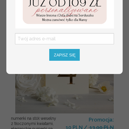
ZAPISZ SIĘ
numerki na stół weselny
Promocja:
z tłoczonymi kwiatami,
10 PLN
/
13.00 PLN
eleganckie numerki na