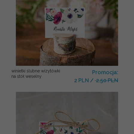
winietki ślubne wizytówki
Promocja:
na stół weselny
2 PLN
/
2.50 PLN