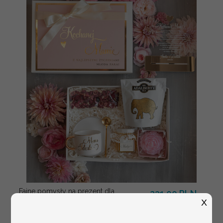
Fajne pomysły na prezent dla
231.00 PLN
Mamy, podziękowanie dla Mamy na
X
weselu, box prezentowy dla mamy,
zestawy prezentowe dla Mamy