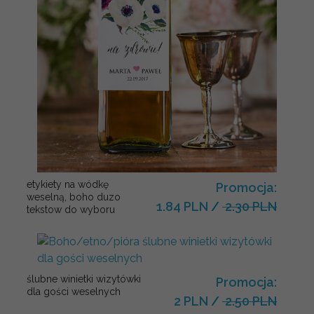
etykiety na wódkę
Promocja:
weselną, boho duzo
1.84 PLN
/
2.30 PLN
tekstow do wyboru
ślubne winietki wizytówki
Promocja:
dla gości weselnych
2 PLN
/
2.50 PLN