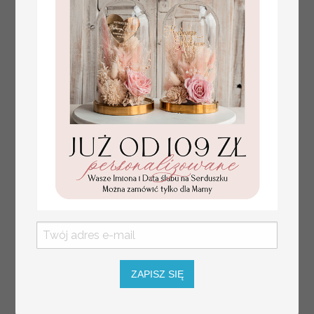
numerki na stół weselny
Promocja:
ZAPISZ SIĘ
z tłoczonymi kwiatami,
10 PLN
/
13.00 PLN
eleganckie numerki na
stoły weselne, tłoczone