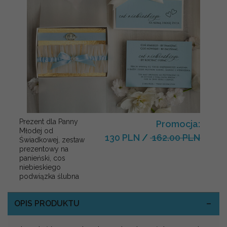
Prezent dla Panny
Promocja:
Młodej od
130 PLN
/
162.00 PLN
Świadkowej, zestaw
prezentowy na
panieński, cos
niebieskiego
podwiązka ślubna
OPIS PRODUKTU