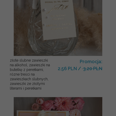
złote ślubne zawieszki
Promocja:
na alkohol, zawieszki na
2.56 PLN
/
3.20 PLN
butelkę z perełkami,
rózne treści na
zawieszkach ślubnych,
zawieszki ze złotymi
literami i perełkami