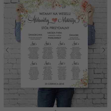
Prev
Nast
-