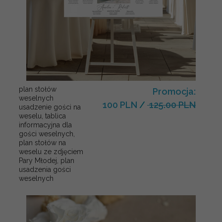
plan stołów
Promocja:
weselnych
100 PLN
/
125.00 PLN
usadzenie gości na
weselu, tablica
informacyjna dla
gości weselnych,
plan stołów na
weselu ze zdjęciem
Pary Młodej, plan
usadzenia gości
weselnych