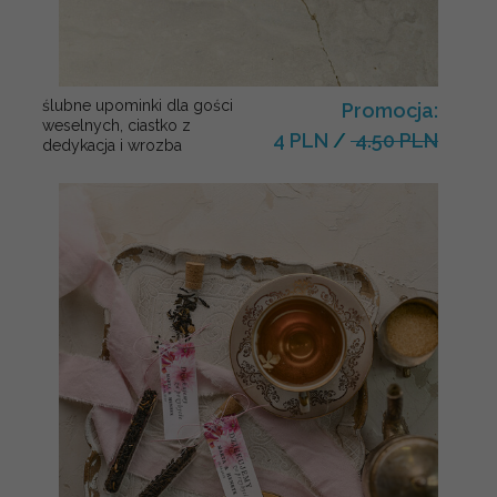
ślubne upominki dla gości
Promocja:
weselnych, ciastko z
4 PLN
/
4.50 PLN
dedykacja i wrozba