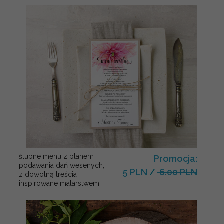
ślubne menu z planem
Promocja:
podawania dań wesenych,
5 PLN
/
6.00 PLN
z dowolną treścia
inspirowane malarstwem