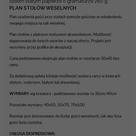
śliskim białym papierze o gramaturze 280 g
PLAN STOŁÓW WESELNYCH
Plan usadzenia gości przy stołach pomoże gościom w odnalezieniu
swojego miejsca na sali weselnej.
Plan stołów z pięknym motywem akwarelowym. Możliwość
dopasowania do innych wzorów z naszej oferty. Projekt jest
wysyłany przez grafika do akceptacji.
Cena podstawowa obejmuje plan stołów w rozmiarze 30x40 bez
ramy.
Za dodatkową opłatą istnieje możliwość wyboru ramy w kolorach
złotym, srebrnym, białym lub drewnianej.
WYMIARY:
wg kreatora - podstawowy wymiar to 30cm/40cm
Pozostałe wymiary: 40x50, 50x70, 70x100
Rozmiar jest dostosowany do liczby gości weselnych, tak aby lista
gości była czytelna.
USŁUGA EKSPRESSOWA: