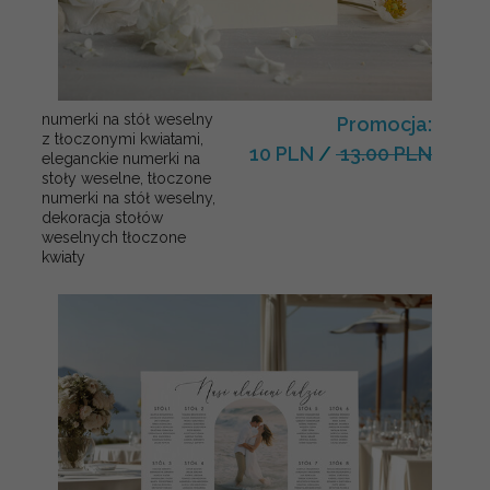
numerki na stół weselny
Promocja:
z tłoczonymi kwiatami,
10 PLN
/
13.00 PLN
eleganckie numerki na
stoły weselne, tłoczone
numerki na stół weselny,
dekoracja stołów
weselnych tłoczone
kwiaty