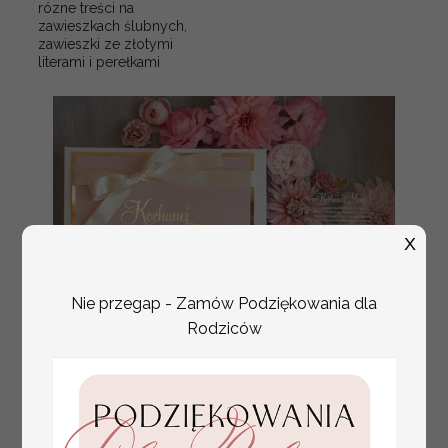
rózne treści na
zawieszkach ślubnych,
zawieszki ze złotymi
literami i perełkami
X
Nie przegap - Zamów Podziękowania dla
Rodziców