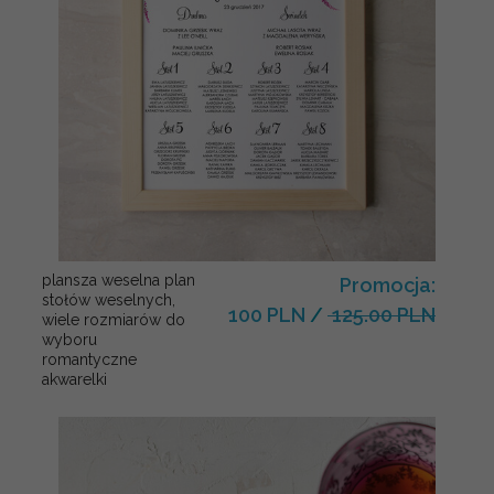
plansza weselna plan
Promocja:
stołów weselnych,
100 PLN
/
125.00 PLN
wiele rozmiarów do
wyboru
romantyczne
akwarelki