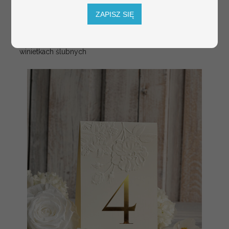
tłoczone winietki ślubne,
Promocja:
ZAPISZ SIĘ
ślubne wizytówki winietki
2.4 PLN
/
3.00 PLN
na stół weselny, złote
lub srebrne napisy
tłoczone kwiaty na
winietkach ślubnych