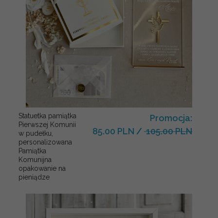
Statuetka pamiątka
Promocja:
Pierwszej Komunii
85.00 PLN
/
105.00 PLN
w pudełku,
personalizowana
Pamiątka
Komunijna
opakowanie na
pieniądze