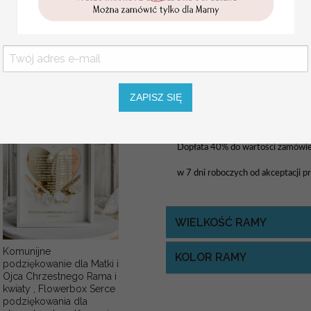
personalizowana
Za dodatkową opłatą istnieje moż
Pamiątka Komunijna
opakowanie na pieniądze
WYMIARY:
wg kreatora - podst
Promocja:
Pozostałe wymiary: 40x50, 50x7
85.00 PLN
/
105.00
PLN
Rozmiar jest dostosowany do liczby
ZAPISZ SIĘ
USŁUGA EKSPRESSOWA:
Dopłata 40% do wartości zamówieni
w 7 dni roboczych od akceptacji p
WIELKOŚĆ RAMY
Komunijne
KOLOR RAMY
podziękowanie dla Matki i
Ojca Chrzestnego Rama i
kwiaty , Flowerbox Serce
podziękowania dla