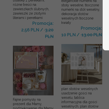
butelkę z perełkami,
eleganckie numerki na
rózne treści na
stoły weselne, tłoczone
zawieszkach ślubnych,
numerki na stół weselny,
zawieszki ze złotymi
dekoracja stołów
literami i perełkami
weselnych tłoczone
kwiaty
Promocja:
Promocja:
2.56 PLN
/
3.20
10 PLN
/
13.00 PLN
PLN
plan stołów weselnych
usadzenie gości na
weselu, tablica
Fajne pomysły na
informacyjna dla gości
prezent dla Mamy,
weselnych, plan stołów
podziękowanie dla Mamy