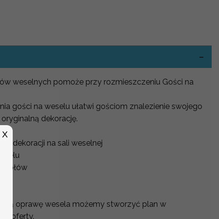
-
ołów weselnych pomoże przy rozmieszczeniu Gości na
nia gości na weselu ułatwi gościom znalezienie swojego
 oryginalną dekorację.
X
o dekoracji na sali weselnej
weselu
 stołów
na
alną oprawę wesela możemy stworzyć plan w
j oferty.