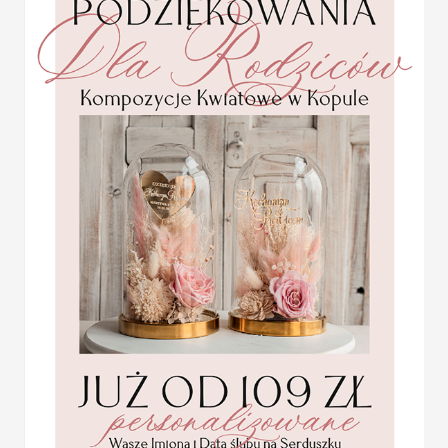
Nowoczesne jak i stylowe,
Plansza usadzenia gości 
Tablica z usadzeniem goś
Plan stołów weselnych t
przyjęcia. Jest to idealn
zaproszonych gości, któr
ofercie znajdziecie Państ
na przyjęcie stają się jed
Plan usadzenia gości na 
gramaturze 280 g
PLAN STOŁÓW WESELN
Plan usadzenia gości przy stołach
Plan stołów z unikalnym motywem
Projekt jest wysyłany przez grafik
Statuetka pamiątka
Pierwszej Komunii w
Cena podstawowa obejmuje plan s
pudełku,