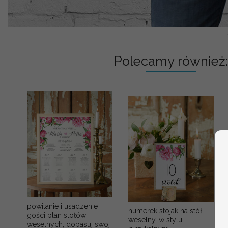
Polecamy również:
powitanie i usadzenie
numerek stojak na stół
gości plan stołów
weselny, w stylu
weselnych, dopasuj swoj