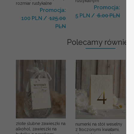
rustykalnym
rozmiar rustykalne
Promocja:
Promocja:
5 PLN
/
6.00 PLN
100 PLN
/
125.00
PLN
Polecamy również:
złote ślubne zawieszki na
numerki na stół weselny
alkohol, zawieszki na
z tłoczonymi kwiatami,