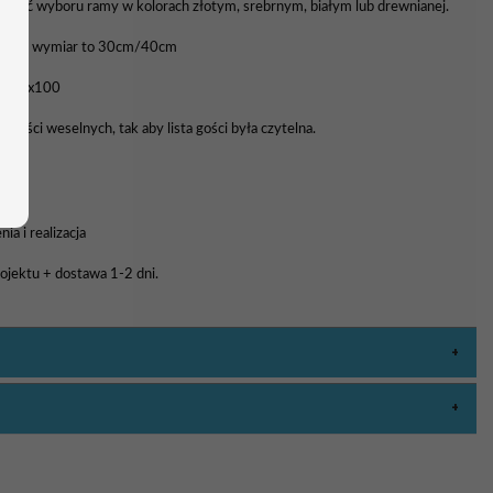
liwość wyboru ramy w kolorach złotym, srebrnym, białym lub drewnianej.
awowy wymiar to 30cm/40cm
0, 70x100
 gości weselnych, tak aby lista gości była czytelna.
a i realizacja
rojektu + dostawa 1-2 dni.