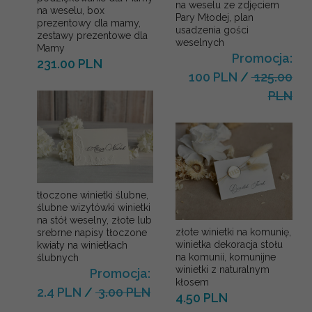
na weselu ze zdjęciem
na weselu, box
Pary Młodej, plan
prezentowy dla mamy,
usadzenia gości
zestawy prezentowe dla
weselnych
Mamy
Promocja:
231.00 PLN
100 PLN
/
125.00
PLN
tłoczone winietki ślubne,
ślubne wizytówki winietki
na stół weselny, złote lub
złote winietki na komunię,
srebrne napisy tłoczone
winietka dekoracja stołu
kwiaty na winietkach
na komunii, komunijne
ślubnych
winietki z naturalnym
Promocja:
kłosem
2.4 PLN
/
3.00 PLN
4.50 PLN