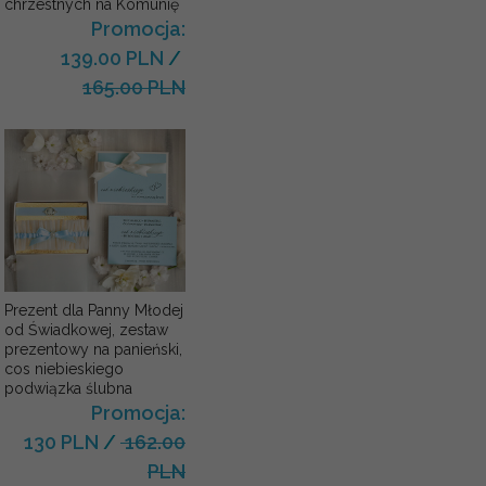
chrzestnych na Komunię
Promocja:
139.00 PLN
/
165.00 PLN
Prezent dla Panny Młodej
od Świadkowej, zestaw
prezentowy na panieński,
cos niebieskiego
podwiązka ślubna
Promocja:
130 PLN
/
162.00
PLN