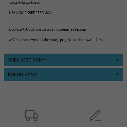
gości była czytelna.
USŁUGA EKSPRESSOWA:
Dopłata 40% do wartości zamówienia i realizacja
w 7 dni roboczych od akceptacji projektu + dostawa 1-2 dni.
WIELKOŚĆ RAMY
KOLOR RAMY