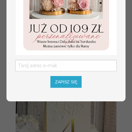
tłoczone winietki ślubne,
Promocja:
ślubne wizytówki winietki
2.4 PLN
/
3.00 PLN
na stół weselny, złote
lub srebrne napisy
tłoczone kwiaty na
winietkach ślubnych
ZAPISZ SIĘ