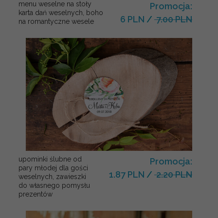
menu weselne na stoły
Promocja:
karta dań weselnych, boho
6 PLN
/
7.00 PLN
na romantyczne wesele
upominki ślubne od
Promocja:
pary młodej dla gości
1.87 PLN
/
2.20 PLN
weselnych, zawieszki
do własnego pomysłu
prezentów