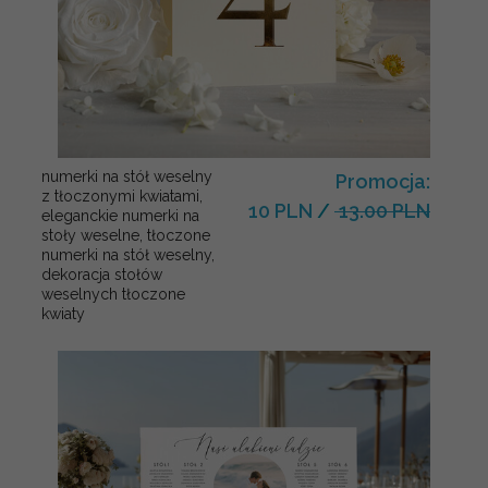
numerki na stół weselny
Promocja:
z tłoczonymi kwiatami,
10 PLN
/
13.00 PLN
eleganckie numerki na
stoły weselne, tłoczone
numerki na stół weselny,
dekoracja stołów
weselnych tłoczone
kwiaty