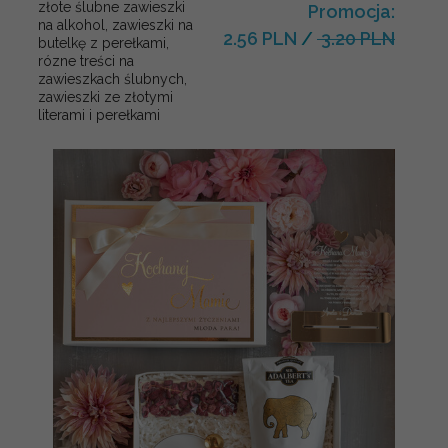
złote ślubne zawieszki
Promocja:
na alkohol, zawieszki na
2.56 PLN
/
3.20 PLN
butelkę z perełkami,
rózne treści na
zawieszkach ślubnych,
zawieszki ze złotymi
literami i perełkami