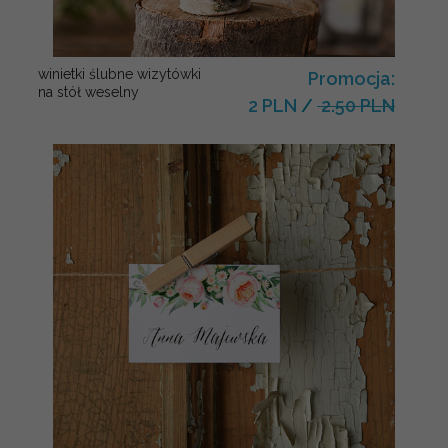
winietki ślubne wizytówki
Promocja:
na stół weselny
2 PLN
/
2.50 PLN