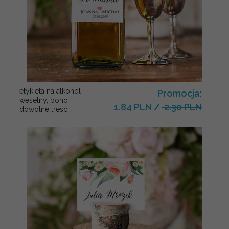
etykieta na alkohol
Promocja:
weselny, boho
1.84 PLN
/
2.30 PLN
dowolne tresci