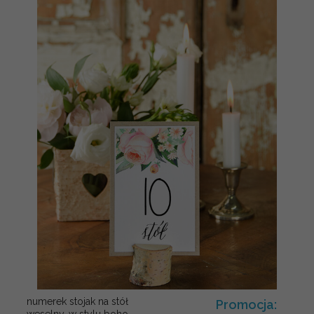
numerek stojak na stół
Promocja:
weselny, w stylu boho