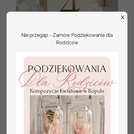
X
Nie przegap - Zamów Podziękowania dla
Rodziców
numerki na stół weselny
Promocja:
z tłoczonymi kwiatami,
10 PLN
/
13.00 PLN
eleganckie numerki na
stoły weselne, tłoczone
numerki na stół weselny,
dekoracja stołów
weselnych tłoczone
kwiaty