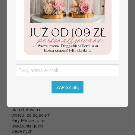
plan stołów
Promocja:
weselnych
100 PLN
/
125.00 PLN
ZAPISZ SIĘ
usadzenie gości na
weselu, tablica
informacyjna dla
gości weselnych,
plan stołów na
weselu ze zdjęciem
Pary Młodej, plan
usadzenia gości
weselnych