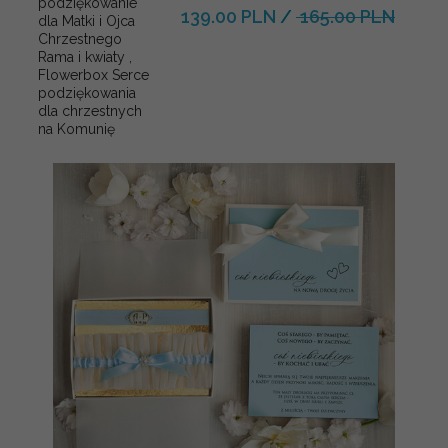
podziękowanie
139.00 PLN
/
165.00 PLN
dla Matki i Ojca
Chrzestnego
Rama i kwiaty ,
Flowerbox Serce
podziękowania
dla chrzestnych
na Komunię