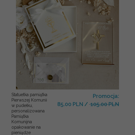
Statuetka pamiątka
Promocja:
Pierwszej Komunii
85.00 PLN
/
105.00 PLN
w pudełku,
personalizowana
Pamiątka
Komunijna
opakowanie na
pieniądze