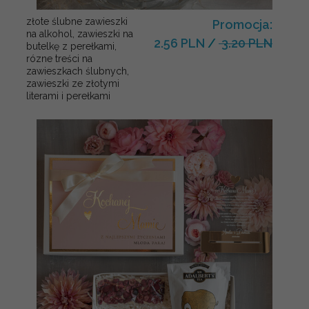
złote ślubne zawieszki
Promocja:
na alkohol, zawieszki na
2.56 PLN
/
3.20 PLN
butelkę z perełkami,
rózne treści na
zawieszkach ślubnych,
zawieszki ze złotymi
literami i perełkami