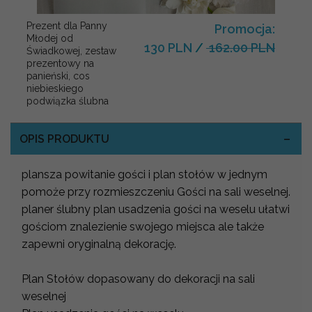
Prezent dla Panny
Promocja:
Młodej od
130 PLN
/
162.00 PLN
Świadkowej, zestaw
prezentowy na
panieński, cos
niebieskiego
podwiązka ślubna
OPIS PRODUKTU
plansza powitanie gości i plan stołów w jednym
pomoże przy rozmieszczeniu Gości na sali weselnej.
planer ślubny plan usadzenia gości na weselu ułatwi
gościom znalezienie swojego miejsca ale także
zapewni oryginalną dekorację.
Plan Stołów dopasowany do dekoracji na sali
weselnej