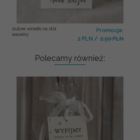
ślubne winietki na stół
Promocja:
weselny
2 PLN
/
2.50 PLN
Polecamy również: