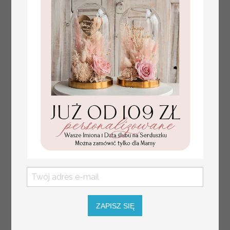
dekoracja stołów
weselnych tłoczone
kwiaty
ZAPISZ SIĘ
plan stołów
Promocja: