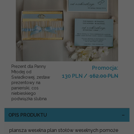
Prezent dla Panny
Promocja:
Młodej od
130 PLN
/
162.00 PLN
Świadkowej, zestaw
prezentowy na
panieński, cos
niebieskiego
podwiązka ślubna
OPIS PRODUKTU
plansza weselna plan stołów weselnych pomoże