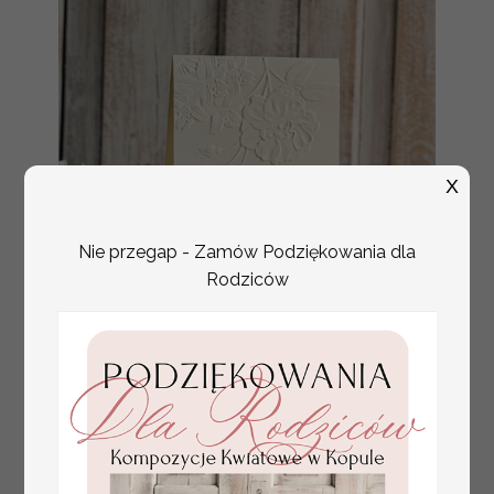
X
Nie przegap - Zamów Podziękowania dla
Rodziców
numerki na stół weselny
Promocja:
z tłoczonymi kwiatami,
10 PLN
/
13.00 PLN
eleganckie numerki na
stoły weselne, tłoczone
numerki na stół weselny,