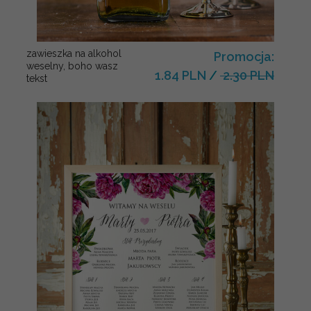
zawieszka na alkohol
Promocja:
weselny, boho wasz
1.84 PLN
/
2.30 PLN
tekst