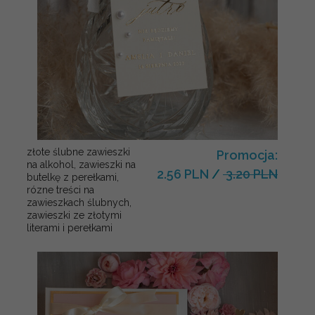
złote ślubne zawieszki
Promocja:
na alkohol, zawieszki na
2.56 PLN
/
3.20 PLN
butelkę z perełkami,
rózne treści na
zawieszkach ślubnych,
zawieszki ze złotymi
literami i perełkami