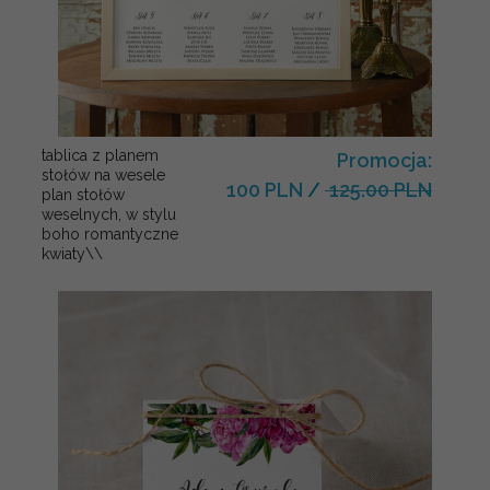
tablica z planem
Promocja:
stołów na wesele
100 PLN
/
125.00 PLN
plan stołów
weselnych, w stylu
boho romantyczne
kwiaty\\