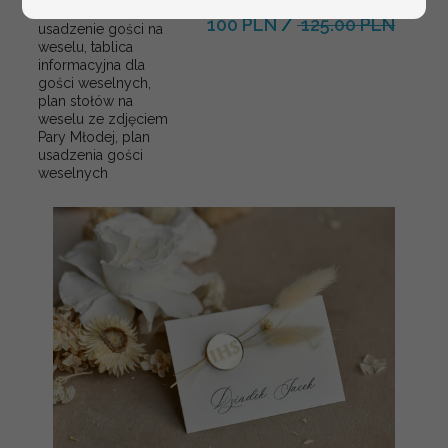
weselnych
100 PLN
/
125.00 PLN
usadzenie gości na
weselu, tablica
informacyjna dla
gości weselnych,
plan stołów na
weselu ze zdjęciem
Pary Młodej, plan
usadzenia gości
weselnych