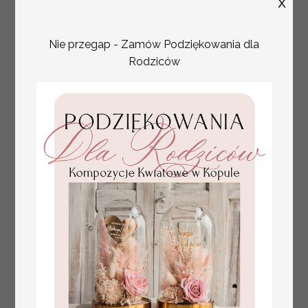
X
zestawy prezentowe dla Mamy
Nie przegap - Zamów Podziękowania dla
Rodziców
tłoczone winietki ślubne,
Promocja:
ślubne wizytówki winietki
2.4 PLN
/
3.00 PLN
na stół weselny, złote
lub srebrne napisy
tłoczone kwiaty na
winietkach ślubnych