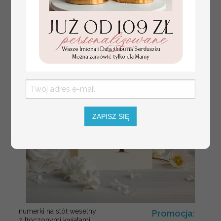
ZAPISZ SIĘ
numerki na stół weselny
Promocja:
z tłoczonymi kwiatami,