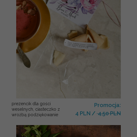
prezencik dla gości
Promocja:
weselnych, ciasteczko z
4 PLN
/
4.50 PLN
wrożbą podziękowanie