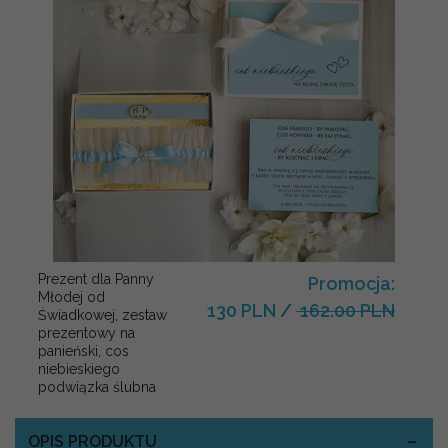
Prezent dla Panny
Promocja:
Młodej od
130 PLN
/
162.00 PLN
Świadkowej, zestaw
prezentowy na
panieński, cos
niebieskiego
podwiązka ślubna
OPIS PRODUKTU