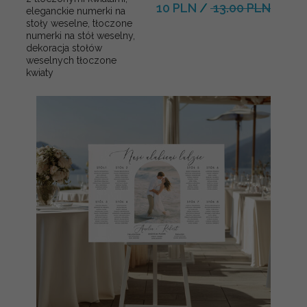
10 PLN
/
13.00 PLN
eleganckie numerki na
stoły weselne, tłoczone
numerki na stół weselny,
dekoracja stołów
weselnych tłoczone
kwiaty