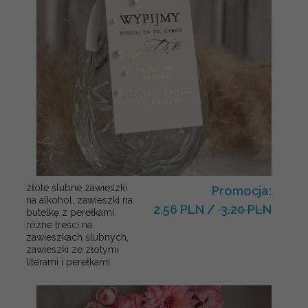
złote ślubne zawieszki
Promocja:
na alkohol, zawieszki na
2.56 PLN
/
3.20 PLN
butelkę z perełkami,
rózne treści na
zawieszkach ślubnych,
zawieszki ze złotymi
literami i perełkami