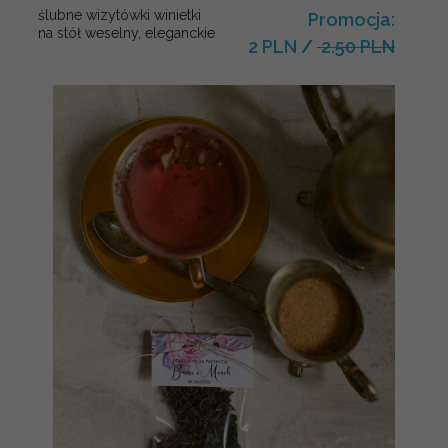
ślubne wizytówki winietki
Promocja:
na stół weselny, eleganckie
2 PLN
/
2.50 PLN