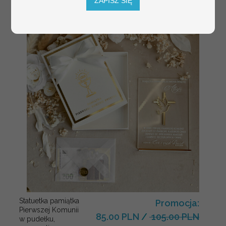
ZAPISZ SIĘ
Statuetka pamiątka
Promocja:
Pierwszej Komunii
85.00 PLN
/
105.00 PLN
w pudełku,