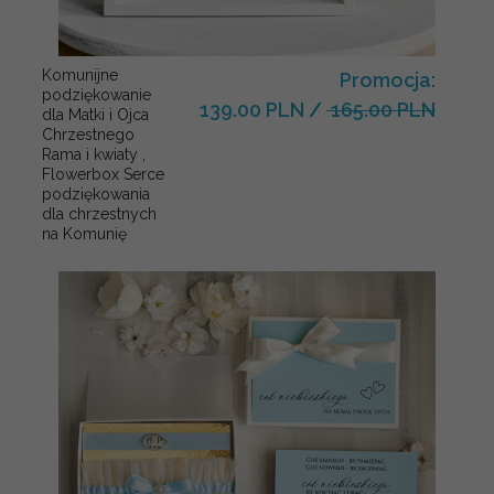
Komunijne
Promocja:
podziękowanie
139.00 PLN
/
165.00 PLN
dla Matki i Ojca
Chrzestnego
Rama i kwiaty ,
Flowerbox Serce
podziękowania
dla chrzestnych
na Komunię