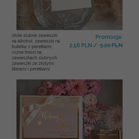
złote ślubne zawieszki
Promocja:
na alkohol, zawieszki na
2.56 PLN
/
3.20 PLN
butelkę z perełkami,
rózne treści na
zawieszkach ślubnych,
zawieszki ze złotymi
literami i perełkami