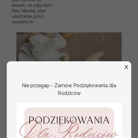
weselu ze zdjęciem
Pary Młodej, plan
usadzenia gości
weselnych
X
Nie przegap - Zamów Podziękowania dla
Rodziców
złote winietki na komunię, winietka
4.50 PLN
dekoracja stołu na komunii, komunijne
winietki z naturalnym kłosem