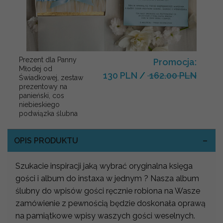
Prezent dla Panny
Promocja:
Młodej od
130 PLN
/
162.00 PLN
Świadkowej, zestaw
prezentowy na
panieński, cos
niebieskiego
podwiązka ślubna
OPIS PRODUKTU
Szukacie inspiracji jaką wybrać oryginalna księga
gości i album do instaxa w jednym ? Nasza album
ślubny do wpisów gości ręcznie robiona na Wasze
zamówienie z pewnością będzie doskonała oprawą
na pamiątkowe wpisy waszych gości weselnych.