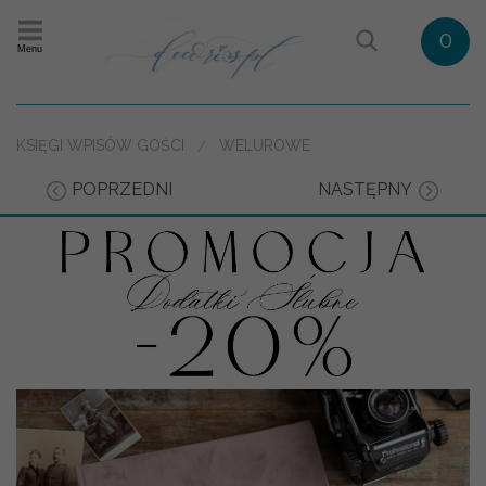
0
Menu
KSIĘGI WPISÓW GOŚCI
WELUROWE
POPRZEDNI
NASTĘPNY