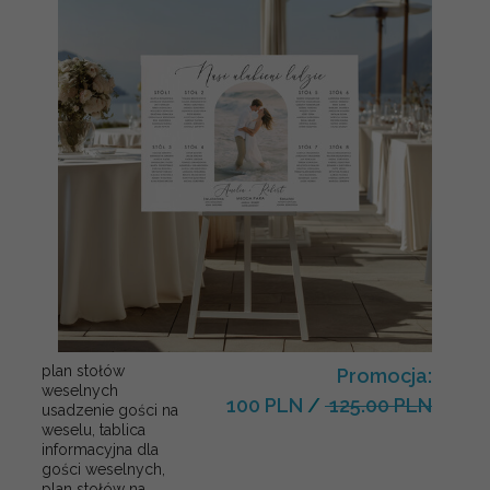
plan stołów
Promocja:
weselnych
100 PLN
/
125.00 PLN
usadzenie gości na
weselu, tablica
informacyjna dla
gości weselnych,
plan stołów na