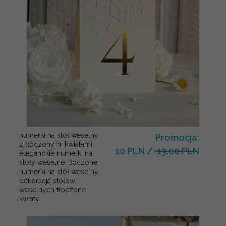
numerki na stół weselny
Promocja:
z tłoczonymi kwiatami,
10 PLN
/
13.00 PLN
eleganckie numerki na
stoły weselne, tłoczone
numerki na stół weselny,
dekoracja stołów
weselnych tłoczone
kwiaty