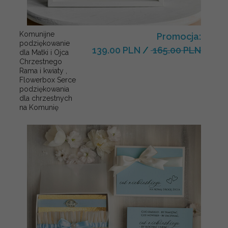
Komunijne
Promocja:
podziękowanie
139.00 PLN
/
165.00 PLN
dla Matki i Ojca
Chrzestnego
Rama i kwiaty ,
Flowerbox Serce
podziękowania
dla chrzestnych
na Komunię