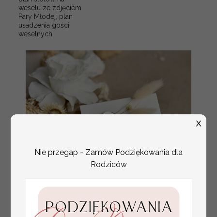
weselu ze zdjęciem
Pary Młodej, plan
usadzenia gości
weselnych
X
Nie przegap - Zamów Podziękowania dla
Rodziców
złote winietki na komunię, winietka
4.50 PLN
dekoracja stołu na komunii, komunijne
winietki z naturalnym kłosem