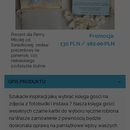
Prezent dla Panny
Promocja:
Młodej od
130 PLN
/
162.00 PLN
Świadkowej, zestaw
prezentowy na
panieński, cos
niebieskiego
podwiązka ślubna
OPIS PRODUKTU
Szukacie inspiracji jaką wybrać księga gości na
zdjęcia z fotobudki i instaxa ? Nasza księga gości
weselnych czarne kartki do wyboru ręcznie robiona
na Wasze zamówienie z pewnością będzie
doskonała oprawą na pamiątkowe wpisy waszych