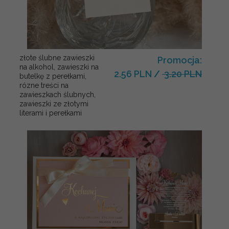
złote ślubne zawieszki
Promocja:
na alkohol, zawieszki na
2.56 PLN
/
3.20 PLN
butelkę z perełkami,
rózne treści na
zawieszkach ślubnych,
zawieszki ze złotymi
literami i perełkami