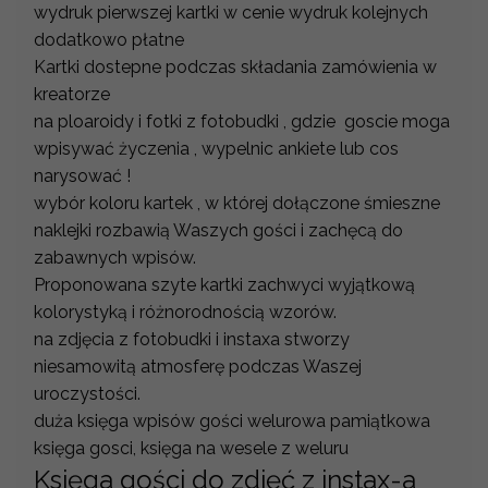
wydruk pierwszej kartki w cenie wydruk kolejnych
dodatkowo płatne
Kartki dostepne podczas składania zamówienia w
kreatorze
na ploaroidy i fotki z fotobudki , gdzie goscie moga
wpisywać życzenia , wypelnic ankiete lub cos
narysować !
wybór koloru kartek , w której dołączone śmieszne
naklejki rozbawią Waszych gości i zachęcą do
zabawnych wpisów.
Proponowana szyte kartki zachwyci wyjątkową
kolorystyką i różnorodnością wzorów.
na zdjęcia z fotobudki i instaxa stworzy
niesamowitą atmosferę podczas Waszej
uroczystości.
duża księga wpisów gości welurowa pamiątkowa
księga gosci, księga na wesele z weluru
Księga gości do zdjęć z instax-a