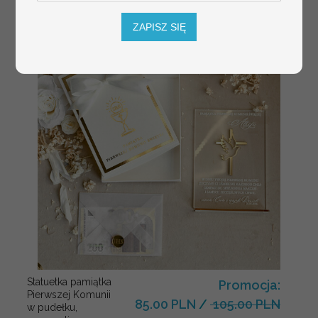
ZAPISZ SIĘ
Statuetka pamiątka
Promocja:
Pierwszej Komunii
85.00 PLN
/
105.00 PLN
w pudełku,