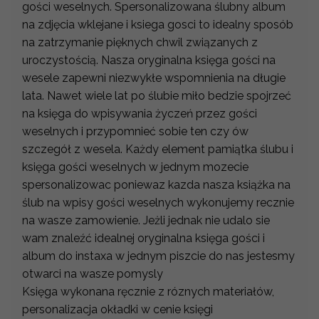
gości weselnych. Spersonalizowana ślubny album
na zdjęcia wklejane i ksiega gosci to idealny sposób
na zatrzymanie pięknych chwil związanych z
uroczystością. Nasza oryginalna księga gości na
wesele zapewni niezwykłe wspomnienia na długie
lata. Nawet wiele lat po ślubie miło bedzie spojrzeć
na księga do wpisywania życzeń przez gości
weselnych i przypomnieć sobie ten czy ów
szczegół z wesela. Każdy element pamiątka ślubu i
księga gości weselnych w jednym mozecie
spersonalizowac poniewaz kazda nasza książka na
ślub na wpisy gości weselnych wykonujemy recznie
na wasze zamowienie. Jeżli jednak nie udalo sie
wam znaleźć idealnej oryginalna księga gości i
album do instaxa w jednym piszcie do nas jestesmy
otwarci na wasze pomysly
Księga wykonana ręcznie z róznych materiałów,
personalizacja okładki w cenie księgi