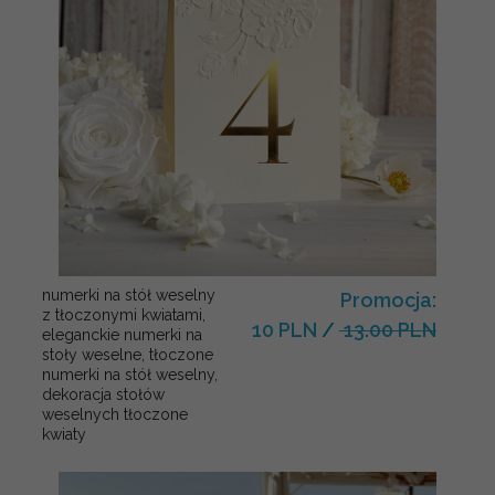
numerki na stół weselny
Promocja:
z tłoczonymi kwiatami,
10 PLN
/
13.00 PLN
eleganckie numerki na
stoły weselne, tłoczone
numerki na stół weselny,
dekoracja stołów
weselnych tłoczone
kwiaty