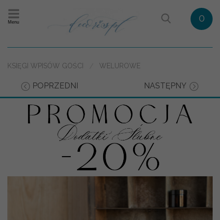
0
Menu
KSIĘGI WPISÓW GOŚCI
WELUROWE
POPRZEDNI
NASTĘPNY