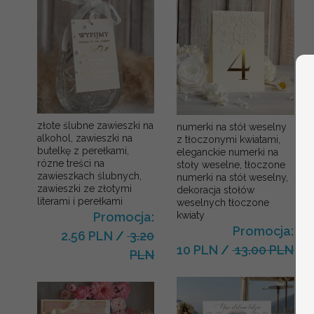
złote ślubne zawieszki na
numerki na stół weselny
alkohol, zawieszki na
z tłoczonymi kwiatami,
butelkę z perełkami,
eleganckie numerki na
rózne treści na
stoły weselne, tłoczone
zawieszkach ślubnych,
numerki na stół weselny,
zawieszki ze złotymi
dekoracja stołów
literami i perełkami
weselnych tłoczone
kwiaty
Promocja:
Promocja:
2.56 PLN
/
3.20
10 PLN
/
13.00 PLN
PLN