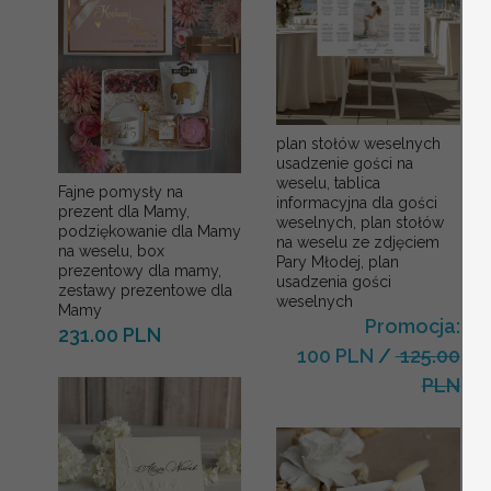
plan stołów weselnych
usadzenie gości na
weselu, tablica
Fajne pomysły na
informacyjna dla gości
prezent dla Mamy,
weselnych, plan stołów
podziękowanie dla Mamy
na weselu ze zdjęciem
na weselu, box
Pary Młodej, plan
prezentowy dla mamy,
usadzenia gości
zestawy prezentowe dla
weselnych
Mamy
Promocja:
231.00 PLN
100 PLN
/
125.00
PLN