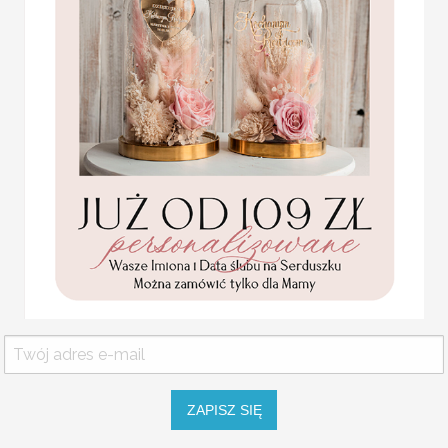
szyte kartki , w której do
zachęcą do zabawnych w
Proponowana wybierz kolo
różnorodnością wzorów.
na ploaroidy i fotki z fo
Komunijne
uroczystości.
podziękowanie dla Matki i
Księga g
Ojca Chrzestnego Rama i
kwiaty , Flowerbox Serce
podziękowania dla
chrzestnych na Komunię
instax-a
Promocja:
139.00 PLN
/
165.00 PLN
WYJĄTKOWA PAMIĄTKA 
KSIĘGA WPISÓW GOŚCI
Okładka: drewniana sklejka grub
wymiar 210x280 mm
ZAPISZ SIĘ
W przypadki wyboru zamówienia ex
od momentu akceptacji projektu