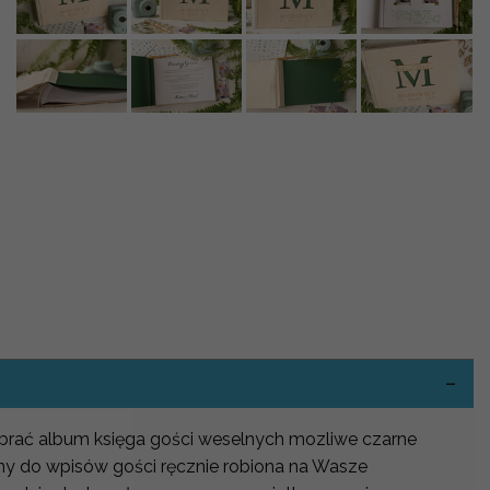
-
wybrać album księga gości weselnych mozliwe czarne
bny do wpisów gości ręcznie robiona na Wasze