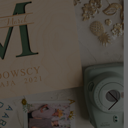
Nastepne