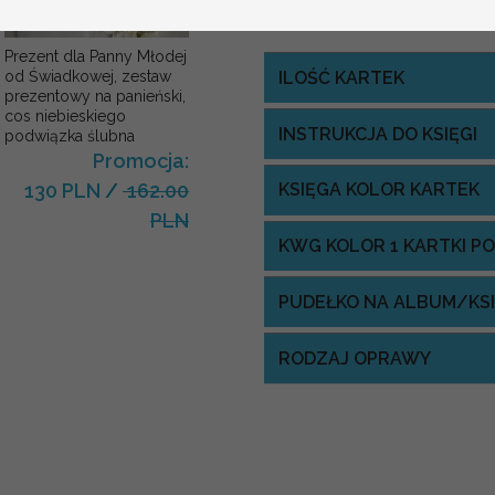
Prezent dla Panny Młodej
ILOŚĆ KARTEK
od Świadkowej, zestaw
prezentowy na panieński,
cos niebieskiego
INSTRUKCJA DO KSIĘGI
podwiązka ślubna
Promocja:
KSIĘGA KOLOR KARTEK
130 PLN
/
162.00
PLN
KWG KOLOR 1 KARTKI P
PUDEŁKO NA ALBUM/KS
RODZAJ OPRAWY