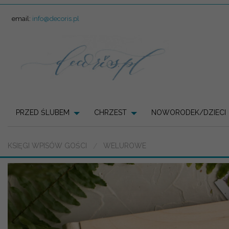
email:
info@decoris.pl
PRZED ŚLUBEM
CHRZEST
NOWORODEK/DZIECI
KSIĘGI WPISÓW GOŚCI
WELUROWE