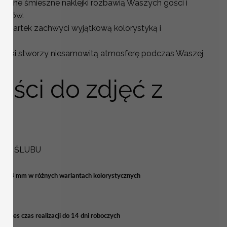
łączone śmieszne naklejki rozbawią Waszych gości i
pisów.
r kartek zachwyci wyjątkową kolorystyką i
tobudki stworzy niesamowitą atmosferę podczas Waszej
ości do zdjęć z
ZE ŚLUBU
ości 3 mm w różnych wariantach kolorystycznych
pres czas realizacji do 14 dni roboczych