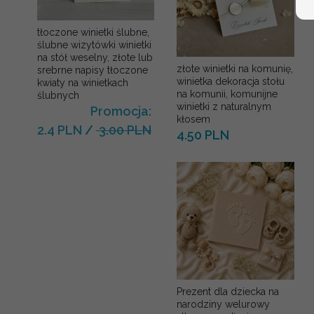
tłoczone winietki ślubne,
ślubne wizytówki winietki
na stół weselny, złote lub
złote winietki na komunię,
srebrne napisy tłoczone
winietka dekoracja stołu
kwiaty na winietkach
na komunii, komunijne
ślubnych
winietki z naturalnym
Promocja:
kłosem
2.4 PLN
/
3.00 PLN
4.50 PLN
Prezent dla dziecka na
narodziny welurowy