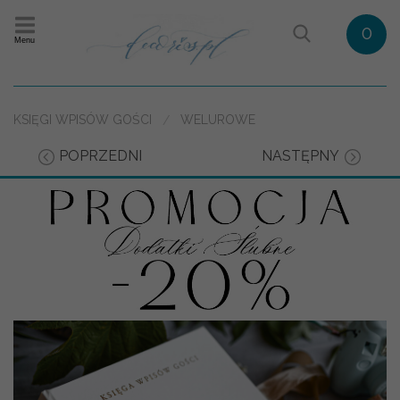
0
Menu
KSIĘGI WPISÓW GOŚCI
WELUROWE
POPRZEDNI
NASTĘPNY