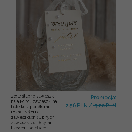
złote ślubne zawieszki
Promocja:
na alkohol, zawieszki na
2.56 PLN
/
3.20 PLN
butelkę z perełkami,
rózne treści na
zawieszkach ślubnych,
zawieszki ze złotymi
literami i perełkami