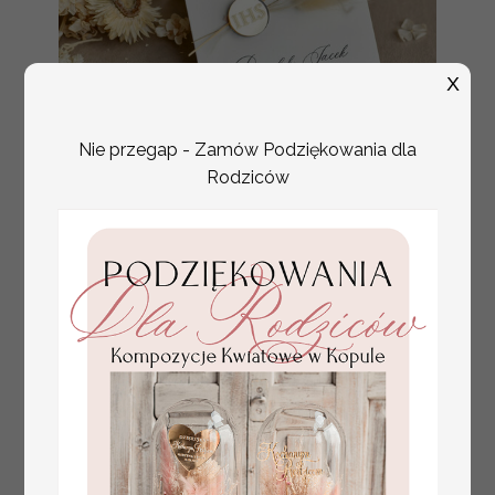
X
Nie przegap - Zamów Podziękowania dla
Rodziców
złote winietki na komunię, winietka
4.50 PLN
dekoracja stołu na komunii, komunijne
winietki z naturalnym kłosem