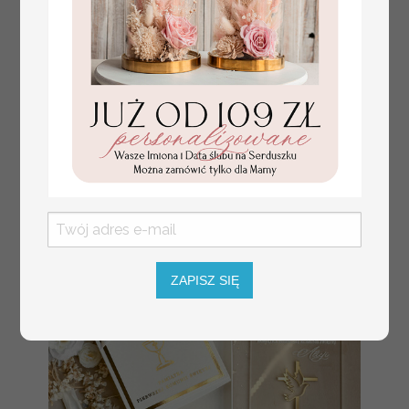
Prezent dla dziecka na narodziny
349.00 PLN
welurowy album na zdjęcia,
pamiątka z pierwszych lat życia
ZAPISZ SIĘ