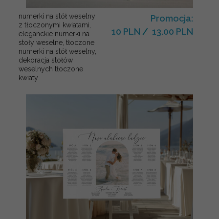
numerki na stół weselny
Promocja:
z tłoczonymi kwiatami,
10 PLN
/
13.00 PLN
eleganckie numerki na
stoły weselne, tłoczone
numerki na stół weselny,
dekoracja stołów
weselnych tłoczone
kwiaty