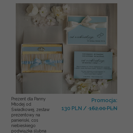
Prezent dla Panny
Promocja:
Młodej od
130 PLN
/
162.00 PLN
Świadkowej, zestaw
prezentowy na
panieński, cos
niebieskiego
podwiązka ślubna