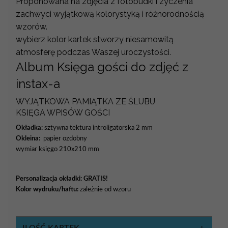
Proponowana na zdjęcia z fotobudki i zyczenia
zachwyci wyjątkową kolorystyką i różnorodnością
wzorów.
wybierz kolor kartek stworzy niesamowitą
atmosferę podczas Waszej uroczystości.
Album Księga gości do zdjęć z
instax-a
WYJĄTKOWA PAMIĄTKA ZE ŚLUBU
KSIĘGA WPISÓW GOŚCI
Okładka:
sztywna tektura introligatorska 2 mm
Okleina:
papier ozdobny
wymiar księgo 210x210 mm
Personalizacja okładki:
GRATIS!
Kolor wydruku/haftu:
zależnie od wzoru