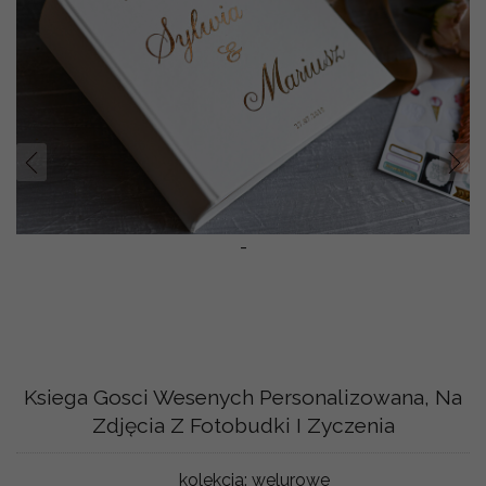
Prev
Nast
-
Ksiega Gosci Wesenych Personalizowana, Na
Zdjęcia Z Fotobudki I Zyczenia
kolekcja:
welurowe