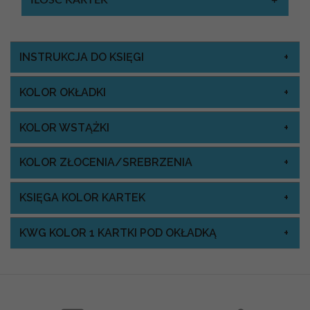
ILOŚĆ KARTEK
INSTRUKCJA DO KSIĘGI
KOLOR OKŁADKI
KOLOR WSTĄŻKI
KOLOR ZŁOCENIA/SREBRZENIA
KSIĘGA KOLOR KARTEK
KWG KOLOR 1 KARTKI POD OKŁADKĄ