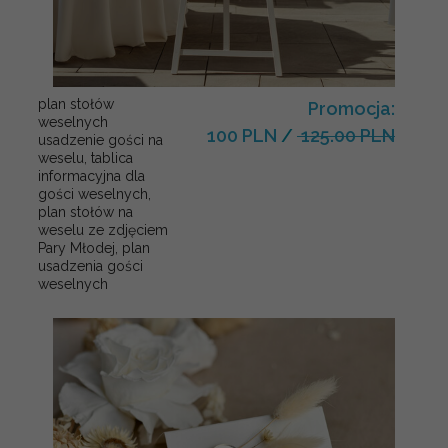
plan stołów
Promocja:
weselnych
100 PLN
/
125.00 PLN
usadzenie gości na
weselu, tablica
informacyjna dla
gości weselnych,
plan stołów na
weselu ze zdjęciem
Pary Młodej, plan
usadzenia gości
weselnych