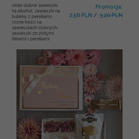
złote ślubne zawieszki
Promocja:
na alkohol, zawieszki na
2.56 PLN
/
3.20 PLN
butelkę z perełkami,
rózne treści na
zawieszkach ślubnych,
zawieszki ze złotymi
literami i perełkami