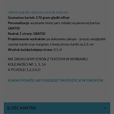
kliknij tutaj aby obejrzeć wzornik kolorów
Gramatura kartek:
170 gram gładki offset
Personalizacja:
wypisanie imion pary młodej na pierwszej kartce:
GRATIS!
Nadruk 1 strony: GRATIS!
Projektowanie wydruków:
po dokonaniu zakupu - proszę uwzględnić
rozmiar kartki oraz margines z lewej strony kartki na 2,5 cm
Wydruk każdej kolejnej strony:
0,5 zł
NIE DRUKUJEMY STRON Z TEKSTEM W WYBRANEJ
KOLEJNOŚCI NP. 1, 5, 16
A PO KOLEI 1,2,3,4,5!
KLIKNIJ PONIŻEJ ABY OBEJRZEĆ PROPOZYCJE WYDRUKÓW
ILOŚĆ KARTEK