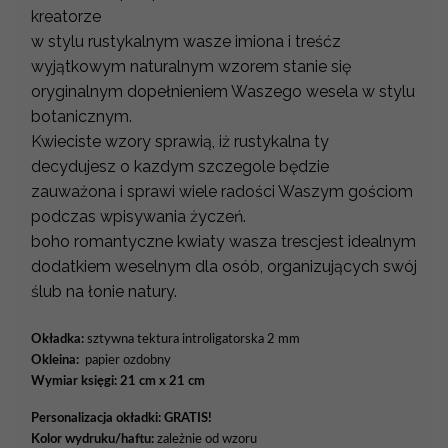
kreatorze
w stylu rustykalnym wasze imiona i treśćz
wyjątkowym naturalnym wzorem stanie się
oryginalnym dopełnieniem Waszego wesela w stylu
botanicznym.
Kwieciste wzory sprawią, iż rustykalna ty
decydujesz o kazdym szczegole będzie
zauważona i sprawi wiele radości Waszym gościom
podczas wpisywania życzeń.
boho romantyczne kwiaty wasza trescjest idealnym
dodatkiem weselnym dla osób, organizujących swój
ślub na łonie natury.
Okładka:
sztywna tektura introligatorska 2 mm
Okleina:
papier ozdobny
Wymiar księgi: 21 cm x 21 cm
Personalizacja okładki:
GRATIS!
Kolor wydruku/haftu:
zależnie od wzoru