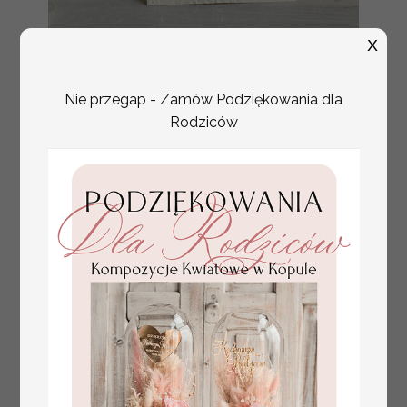
X
tłoczone winietki ślubne,
Promocja:
ślubne wizytówki winietki
2.4 PLN
/
3.00 PLN
Nie przegap - Zamów Podziękowania dla
na stół weselny, złote
lub srebrne napisy
Rodziców
tłoczone kwiaty na
winietkach ślubnych