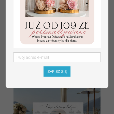
numerki na stół weselny
Promocja:
z tłoczonymi kwiatami,
10 PLN
/
13.00 PLN
eleganckie numerki na
stoły weselne, tłoczone
numerki na stół weselny,
dekoracja stołów
weselnych tłoczone
ZAPISZ SIĘ
kwiaty