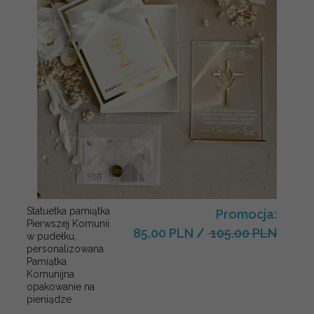
Statuetka pamiątka
Promocja:
Pierwszej Komunii
85.00 PLN
/
105.00 PLN
w pudełku,
personalizowana
Pamiątka
Komunijna
opakowanie na
pieniądze