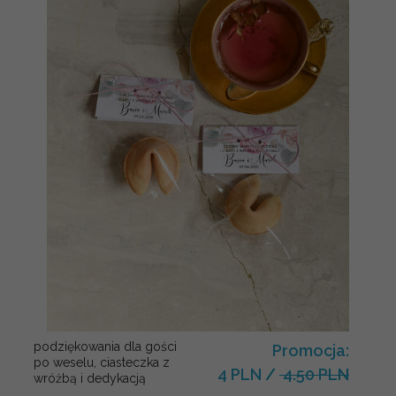
podziękowania dla gości
Promocja:
po weselu, ciasteczka z
4 PLN
/
4.50 PLN
wróżbą i dedykacją