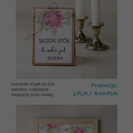
numerek stojak na stół
Promocja:
weselny, rustykalne
5 PLN
/
6.00 PLN
inspiracje boho kwiaty