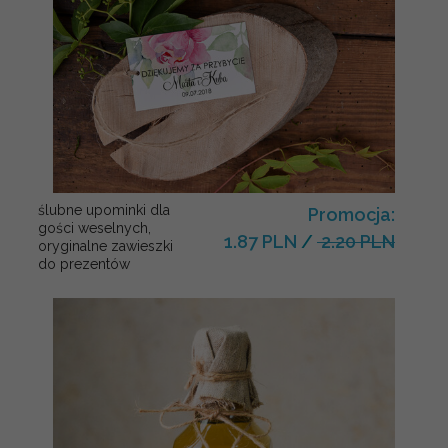
ślubne upominki dla
Promocja:
gości weselnych,
1.87 PLN
/
2.20 PLN
oryginalne zawieszki
do prezentów