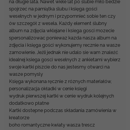
na długie lata. Nawet wiele lat po ślubie miło bedzie
spojrzeć na pamiątka ślubu i księga gości
weselnych w jednym i przypomnieć sobie ten czy
ów szczegół z wesela. Każdy element ślubny
album na zdjęcia wklejane i ksiega gosci mozecie
spersonalizowac poniewaz kazda nasza album na
zdjęcia i księga gości wykonujemy recznie na wasze
zamowienie. Jeżli jednak nie udalo sie wam znaleźć
idealnej ksiega gosci weselnych z ankietami wybierz
swoje kartki piszcie do nas jestesmy otwarci na
wasze pomysly
Księga wykonana ręcznie z róznych materiałów,
personalizacja okładki w cenie księgi
wydruk pierwszej kartki w cenie wydruk kolejnych
dodatkowo płatne
Kartki dostepne podczas składania zamówienia w
kreatorze
boho romantyczne kwiaty wasza trescz