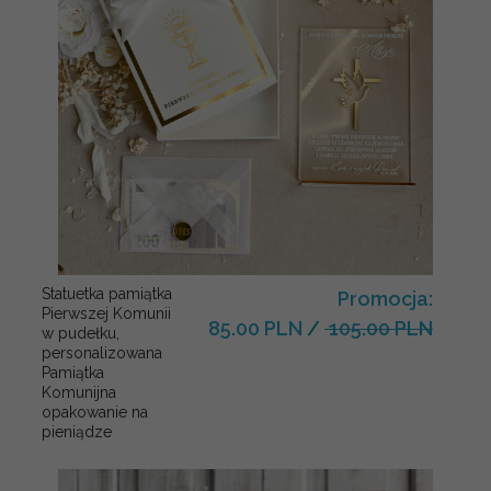
Statuetka pamiątka
Promocja:
Pierwszej Komunii
85.00 PLN
/
105.00 PLN
w pudełku,
personalizowana
Pamiątka
Komunijna
opakowanie na
pieniądze