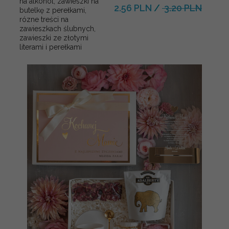
na alkohol, zawieszki na
2.56 PLN
/
3.20 PLN
butelkę z perełkami,
rózne treści na
zawieszkach ślubnych,
zawieszki ze złotymi
literami i perełkami