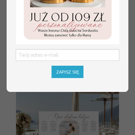
numerki na stół weselny
Promocja:
z tłoczonymi kwiatami,
10 PLN
/
13.00 PLN
eleganckie numerki na
stoły weselne, tłoczone
numerki na stół weselny,
dekoracja stołów
ZAPISZ SIĘ
weselnych tłoczone
kwiaty