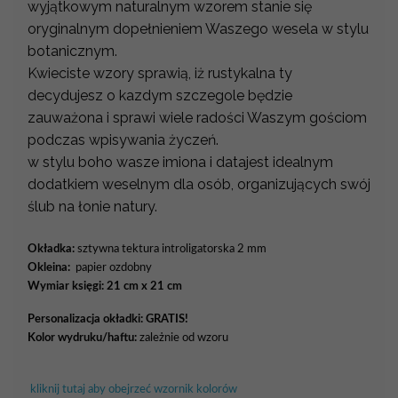
wyjątkowym naturalnym wzorem stanie się
oryginalnym dopełnieniem Waszego wesela w stylu
botanicznym.
Kwieciste wzory sprawią, iż rustykalna ty
decydujesz o kazdym szczegole będzie
zauważona i sprawi wiele radości Waszym gościom
podczas wpisywania życzeń.
w stylu boho wasze imiona i datajest idealnym
dodatkiem weselnym dla osób, organizujących swój
ślub na łonie natury.
Okładka:
sztywna tektura introligatorska 2 mm
Okleina:
papier ozdobny
Wymiar księgi: 21 cm x 21 cm
Personalizacja okładki:
GRATIS!
Kolor wydruku/haftu:
zależnie od wzoru
kliknij tutaj aby obejrzeć wzornik kolorów