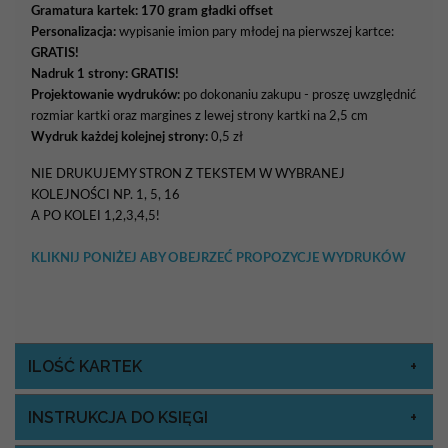
Gramatura kartek:
170 gram gładki offset
Personalizacja:
wypisanie imion pary młodej na pierwszej kartce:
GRATIS!
Nadruk 1 strony: GRATIS!
Projektowanie wydruków:
po dokonaniu zakupu - proszę uwzględnić
rozmiar kartki oraz margines z lewej strony kartki na 2,5 cm
Wydruk każdej kolejnej strony:
0,5 zł
NIE DRUKUJEMY STRON Z TEKSTEM W WYBRANEJ
KOLEJNOŚCI NP. 1, 5, 16
A PO KOLEI 1,2,3,4,5!
KLIKNIJ PONIŻEJ ABY OBEJRZEĆ PROPOZYCJE WYDRUKÓW
ILOŚĆ KARTEK
INSTRUKCJA DO KSIĘGI