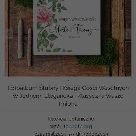
Prev
Nast
-
Fotoalbum Ślubny I Ksiega Gosci Weselnych
W Jednym, Elegancka I Klasyczna Wasze
Imiona
kolekcja:
botaniczne
wzór:
10/bot/kwg
czas realizacji:
5-7 dni roboczych