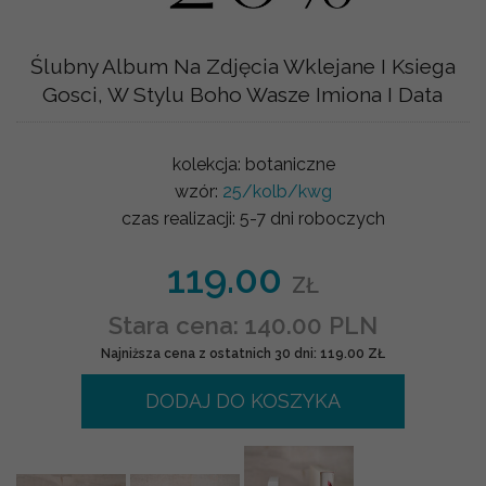
Ślubny Album Na Zdjęcia Wklejane I Ksiega
Gosci, W Stylu Boho Wasze Imiona I Data
kolekcja:
botaniczne
wzór:
25/kolb/kwg
czas realizacji:
5-7 dni roboczych
119.00
ZŁ
Stara cena: 140.00 PLN
Najniższa cena z ostatnich 30 dni: 119.00 ZŁ
DODAJ DO KOSZYKA