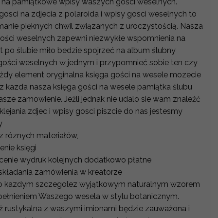
 na pamiątkowe wpisy waszych gości weselnych.
osci na zdjecia z polaroida i wpisy gosci weselnych to
manie pięknych chwil związanych z uroczystością. Nasza
 gości weselnych zapewni niezwykłe wspomnienia na
at po ślubie miło bedzie spojrzeć na album ślubny
 gości weselnych w jednym i przypomnieć sobie ten czy
żdy element oryginalna księga gości na wesele mozecie
 kazda nasza księga gości na wesele pamiątka ślubu
sze zamowienie. Jeżli jednak nie udalo sie wam znaleźć
klejania zdjec i wpisy gosci piszcie do nas jestesmy
ly
z róznych materiałów,
enie księgi
w cenie wydruk kolejnych dodatkowo płatne
składania zamówienia w kreatorze
z o kazdym szczegolez wyjątkowym naturalnym wzorem
opełnieniem Waszego wesela w stylu botanicznym.
iż rustykalna z waszymi imionami będzie zauważona i