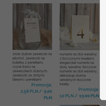
złote ślubne zawieszki na
numerki na stół weselny
alkohol, zawieszki na
z tłoczonymi kwiatami,
butelkę z perełkami,
eleganckie numerki na
rózne treści na
stoły weselne, tłoczone
zawieszkach ślubnych,
numerki na stół weselny,
zawieszki ze złotymi
dekoracja stołów
literami i perełkami
weselnych tłoczone
kwiaty
Promocja:
Promocja:
2.56 PLN
/
3.20
10 PLN
/
13.00 PLN
PLN