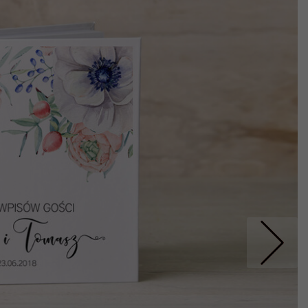
Nastepne