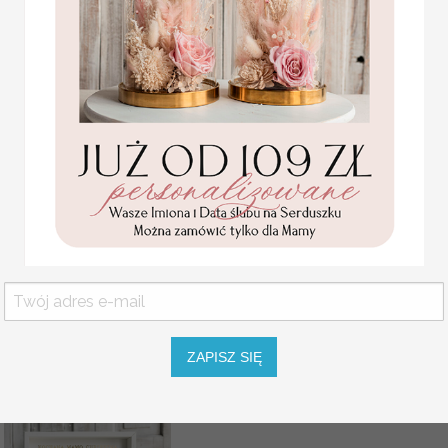
KLIKNIJ PONIŻEJ ABY OBEJ
ILOŚĆ KARTEK
INSTRUKCJA DO KSIĘGI
Statuetka pamiątka
Pierwszej Komunii w
KOLOR OKŁADKI KSIĘGI
pudełku,
personalizowana
Pamiątka Komunijna
KSIĘGA KOLOR KARTEK
opakowanie na pieniądze
Promocja:
KSIĘGA RODZAJ OPRAW
85.00 PLN
/
105.00
ZAPISZ SIĘ
PLN