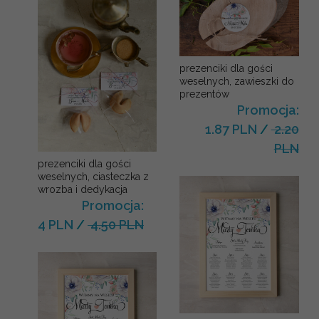
prezenciki dla gości
weselnych, zawieszki do
prezentów
Promocja:
1.87 PLN
/
2.20
PLN
prezenciki dla gości
weselnych, ciasteczka z
wrozba i dedykacja
Promocja:
4 PLN
/
4.50 PLN