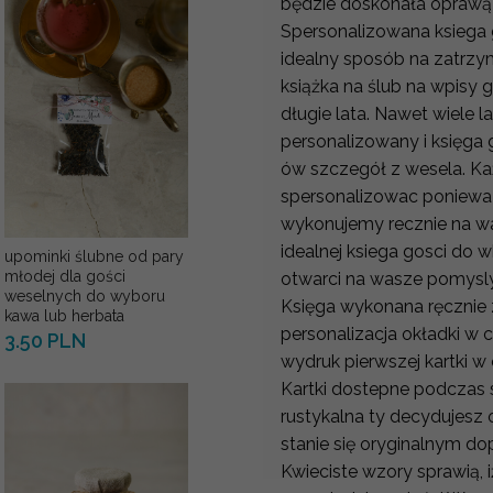
będzie doskonała oprawą
Spersonalizowana ksiega g
idealny sposób na zatrzy
książka na ślub na wpisy
długie lata. Nawet wiele l
personalizowany i księga
ów szczegół z wesela. Ka
spersonalizowac poniewaz
wykonujemy recznie na wa
idealnej ksiega gosci do w
upominki ślubne od pary
młodej dla gości
otwarci na wasze pomys
weselnych do wyboru
Księga wykonana ręcznie 
kawa lub herbata
personalizacja okładki w c
3.50 PLN
wydruk pierwszej kartki 
Kartki dostepne podczas 
rustykalna ty decydujes
stanie się oryginalnym d
Kwieciste wzory sprawią, 