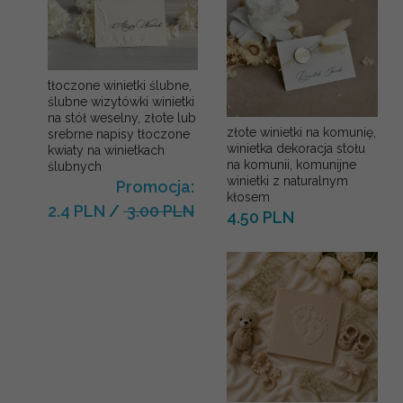
tłoczone winietki ślubne,
ślubne wizytówki winietki
na stół weselny, złote lub
złote winietki na komunię,
srebrne napisy tłoczone
winietka dekoracja stołu
kwiaty na winietkach
na komunii, komunijne
ślubnych
winietki z naturalnym
Promocja:
kłosem
2.4 PLN
/
3.00 PLN
4.50 PLN