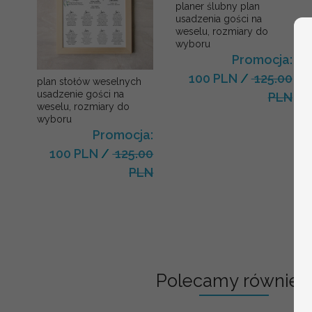
planer ślubny plan
usadzenia gości na
weselu, rozmiary do
wyboru
Promocja:
100 PLN
/
125.00
plan stołów weselnych
usadzenie gości na
PLN
weselu, rozmiary do
wyboru
Promocja:
100 PLN
/
125.00
PLN
Polecamy również: