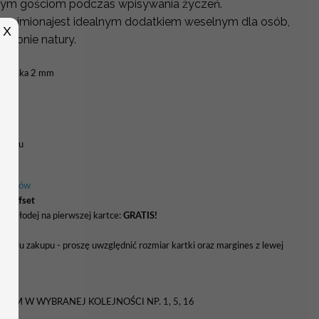
szym gościom podczas wpisywania życzeń.
sze imionajest idealnym dodatkiem weselnym dla osób,
X
a łonie natury.
gatorska 2 mm
 wzoru
 kolorów
ki offset
ry młodej na pierwszej kartce:
GRATIS!
naniu zakupu - proszę uwzględnić rozmiar kartki oraz margines z lewej
5 zł
TEM W WYBRANEJ KOLEJNOŚCI NP. 1, 5, 16