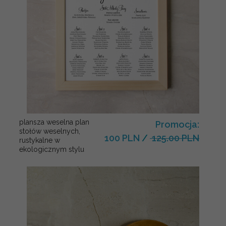
plansza weselna plan
Promocja:
stołów weselnych,
100 PLN
/
125.00 PLN
rustykalne w
ekologicznym stylu