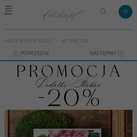
0
Menu
KSIĘGI WPISÓW GOŚCI
BOTANICZNE
POPRZEDNI
NASTĘPNY