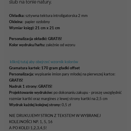
ślub na łonie natury.
Okładka:
sztywna tektura introligatorska 2 mm
Okleina:
papier ozdobny
Wymiar księgi: 21 cm x 21 cm
Personalizacja okładki:
GRATIS!
Kolor wydruku/haftu:
zależnie od wzoru
kliknij tutaj aby obejrzeć wzornik kolorów
Gramatura kartek:
170 gram gładki offset
Personalizacja:
wypisanie imion pary młodej na pierwszej kartce:
GRATIS!
Nadruk 1 strony: GRATIS!
Projektowanie wydruków:
po dokonaniu zakupu - proszę uwzględnić
rozmiar kartki oraz margines z lewej strony kartki na 2,5 cm
Wydruk każdej kolejnej strony:
0,5 zł
NIE DRUKUJEMY STRON Z TEKSTEM W WYBRANEJ
KOLEJNOŚCI NP. 1, 5, 16
A PO KOLEI 1,2,3,4,5!