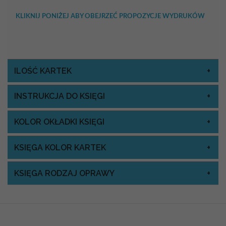
KLIKNIJ PONIŻEJ ABY OBEJRZEĆ PROPOZYCJE WYDRUKÓW
ILOŚĆ KARTEK
INSTRUKCJA DO KSIĘGI
KOLOR OKŁADKI KSIĘGI
KSIĘGA KOLOR KARTEK
KSIĘGA RODZAJ OPRAWY