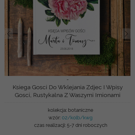
Prev
Nast
-
Ksiega Gosci Do Wklejania Zdjec I Wpisy
Gosci, Rustykalna Z Waszymi Imionami
kolekcja:
botaniczne
wzór:
02/kolb/kwg
czas realizacji:
5-7 dni roboczych