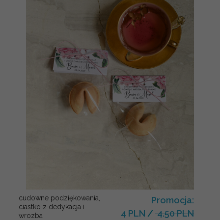
cudowne podziękowania,
Promocja:
ciastko z dedykacja i
4 PLN
/
4.50 PLN
wrozba