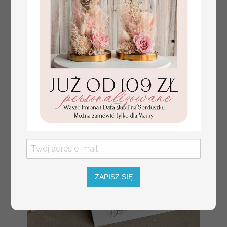
plan stołów
Promocja:
weselnych
100 PLN
/
125.00 PLN
usadzenie gości na
weselu, tablica
informacyjna dla
gości weselnych,
plan stołów na
weselu ze zdjęciem
Pary Młodej, plan
usadzenia gości
weselnych
ZAPISZ SIĘ