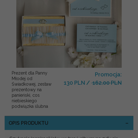
Prezent dla Panny
Promocja:
Młodej od
130 PLN
/
162.00 PLN
Świadkowej, zestaw
prezentowy na
panieński, cos
niebieskiego
podwiązka ślubna
OPIS PRODUKTU