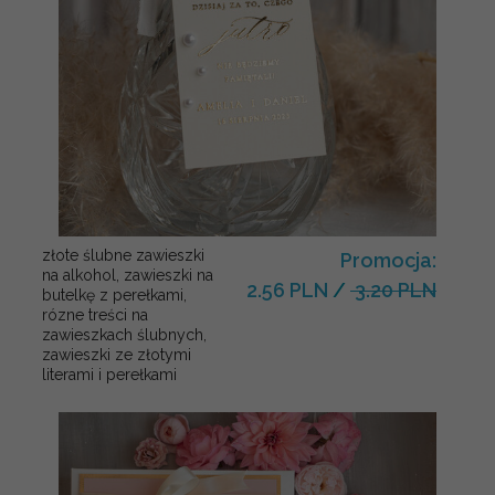
złote ślubne zawieszki
Promocja:
na alkohol, zawieszki na
2.56 PLN
/
3.20 PLN
butelkę z perełkami,
rózne treści na
zawieszkach ślubnych,
zawieszki ze złotymi
literami i perełkami