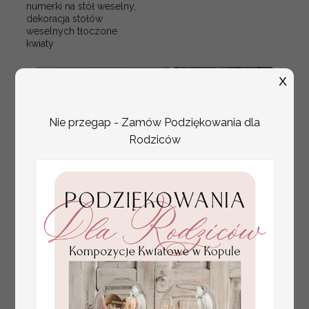
numerki na stół weselny,
dekoracja stołów
weselnych tłoczone
kwiaty
X
Nie przegap - Zamów Podziękowania dla
Rodziców