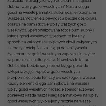
Szukacie inspiracji jaką wybrać album na zdjęcia
ślubne i wpisy gości weselnych ? Nasza księga
gości na wesele pamiątka ślubu ręcznie robiona na
Wasze zamówienie z pewnością będzie doskonała
oprawą na pamiątkowe wpisy waszych gości
weselnych. Spersonalizowana fotoalbum ślubny i
ksiega gosci weselnych w jednym to idealny
sposób na zatrzymanie pięknych chwil związanych
z uroczystością. Nasza księga do wpisywania
życzeń przez gości weselnych zapewni niezwykłe
wspomnienia na długie lata. Nawet wiele lat po
ślubie miło bedzie spojrzeć na księga gości do
wklejania zdjęć i wpisów gości weselnych i
przypomnieć sobie ten czy ów szczegół z wesela.
Każdy element księga pamiątkowa na wesele i
wpisy gosci weselnych mozecie spersonalizowac
poniewaz kazda nasza ksiega pamiatkowa na wpisy
gosci weselnych wykonujemy recznie na wasze