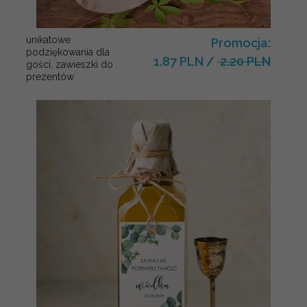
unikatowe
Promocja:
podziękowania dla
1.87 PLN
/
2.20 PLN
gości, zawieszki do
prezentów