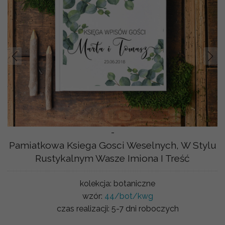
Prev
Nast
-
Pamiatkowa Ksiega Gosci Weselnych, W Stylu
Rustykalnym Wasze Imiona I Treść
kolekcja:
botaniczne
wzór:
44/bot/kwg
czas realizacji:
5-7 dni roboczych