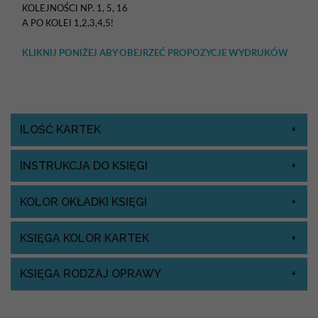
KOLEJNOŚCI NP. 1, 5, 16
A PO KOLEI 1,2,3,4,5!
KLIKNIJ PONIŻEJ ABY OBEJRZEĆ PROPOZYCJE WYDRUKÓW
ILOŚĆ KARTEK
INSTRUKCJA DO KSIĘGI
KOLOR OKŁADKI KSIĘGI
KSIĘGA KOLOR KARTEK
KSIĘGA RODZAJ OPRAWY