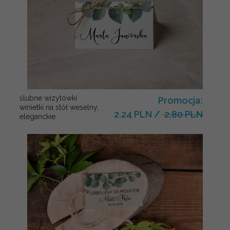
ślubne wizytówki
Promocja:
winietki na stół weselny,
2.24 PLN
/
2.80 PLN
eleganckie