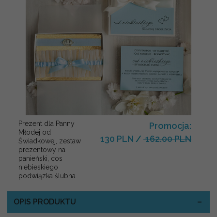
Prezent dla Panny
Promocja:
Młodej od
130 PLN
/
162.00 PLN
Świadkowej, zestaw
prezentowy na
panieński, cos
niebieskiego
podwiązka ślubna
OPIS PRODUKTU