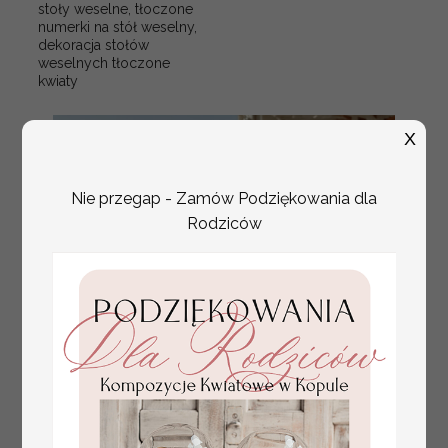
stoły weselne, tłoczone
numerki na stół weselny,
dekoracja stołów
weselnych tłoczone
kwiaty
X
Nie przegap - Zamów Podziękowania dla
Rodziców