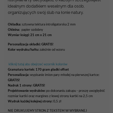
idealnym dodatkiem weselnym dla osób,
organizujących swój ślub na łonie natury.
Okładka:
sztywna tektura introligatorska 2 mm
Okleina:
papier ozdobny
Wymiar księgi: 21 cm x 21 cm
Personalizacja okładki:
GRATIS!
Kolor wydruku/haftu:
zależnie od wzoru
kliknij tutaj aby obejrzeć wzornik kolorów
Gramatura kartek:
170 gram gładki offset
Personalizacja:
wypisanie imion pary młodej na pierwszej kartce:
GRATIS!
Nadruk 1 strony: GRATIS!
Projektowanie wydruków:
po dokonaniu zakupu - proszę uwzględnić
rozmiar kartki oraz margines z lewej strony kartki na 2,5 cm
Wydruk każdej kolejnej strony:
0,5 zł
NIE DRUKUJEMY STRON Z TEKSTEM W WYBRANEJ