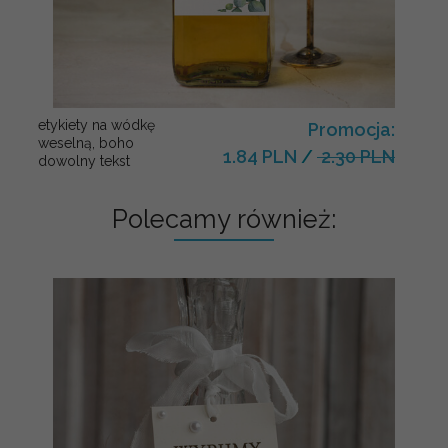
etykiety na wódkę
Promocja:
weselną, boho
1.84 PLN
/
2.30 PLN
dowolny tekst
Polecamy również: