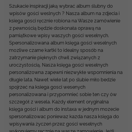
Szukacie inspiracji jaką wybrać album ślubny do
wpisów gości weslnych ? Nasza album na zdjecia i
ksiega gosci ręcznie robiona na Wasze zamówienie
z pewnością będzie doskonała oprawą na
pamiątkowe wpisy waszych gości weselnych.
Spersonalizowana album księga gości weselnych
mozliwe czarne kartki to idealny sposób na
zatrzymanie pięknych chwil związanych z
uroczystością. Nasza księga gości weselnych
personalizowna zapewni niezwykłe wspomnienia na
długie lata. Nawet wiele lat po ślubie miło bedzie
spojrzeć na ksiega gosci wesenych
personalizowana i przypomnieć sobie ten czy ów
szczegół z wesela. Każdy element oryginalna
księga gości i album do instaxa w jednym mozecie
spersonalizowac poniewaz kazda nasza księga do
wpisywania życzeń przez gości weselnych
wykonujemy recznie na wasze zamowienie. Jeżli