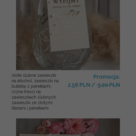
złote ślubne zawieszki
Promocja:
na alkohol, zawieszki na
2.56 PLN
/
3.20 PLN
butelkę z perełkami,
rózne treści na
zawieszkach ślubnych,
zawieszki ze złotymi
literami i perełkami