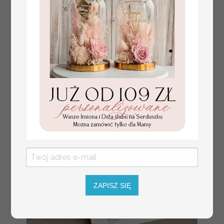
plan stołów
Promocja:
weselnych
100 PLN
/
125.00 PLN
usadzenie gości na
weselu, tablica
informacyjna dla
gości weselnych,
plan stołów na
weselu ze zdjęciem
Pary Młodej, plan
usadzenia gości
weselnych
ZAPISZ SIĘ